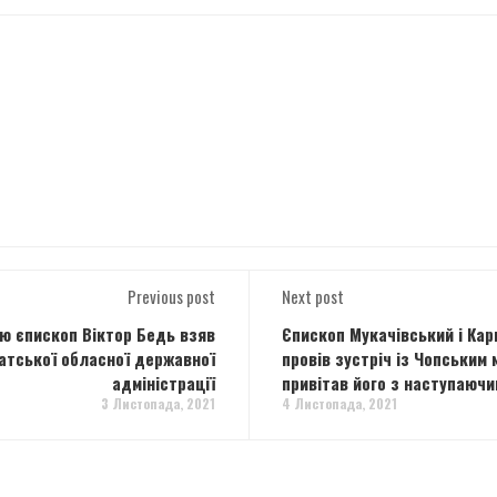
Previous post
Next post
ю єпископ Віктор Бедь взяв
Єпископ Мукачівський і Кар
патської обласної державної
провів зустріч із Чопським
адміністрації
привітав його з наступаючи
3 Листопада, 2021
4 Листопада, 2021