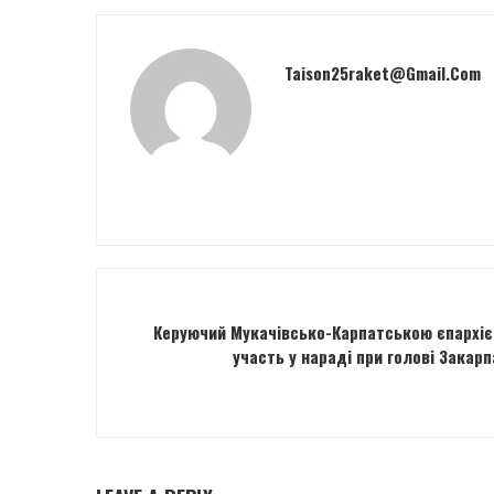
Taison25raket@gmail.com
Керуючий Мукачівсько-Карпатською єпархіє
участь у нараді при голові Закар