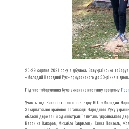
26-29 серпня 2021 року відбулось Всеукраїнське таборув
«Молодий Народний Рух» приуроченого до 30-річчя віднов
Під час таборування було виконано наступну програму:
Про
Участь від Закарпатського осередку ВГО «Молодий Народ
Закарпатської крайової організації Народного Руху Україн
обласні державній адміністрації з питань українського де
Вероніка Вакаров, Михайло Гаврилець, Ганна Понзель, Жол