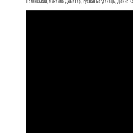
Полянський, Михайло Деметер, Руслан Богданець, Денис Кан