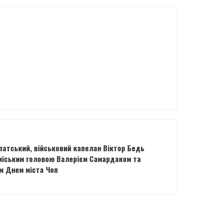
патський, військовий капелан Віктор Бедь
 міським головою Валерієм Самардаком та
м Днем міста Чоп