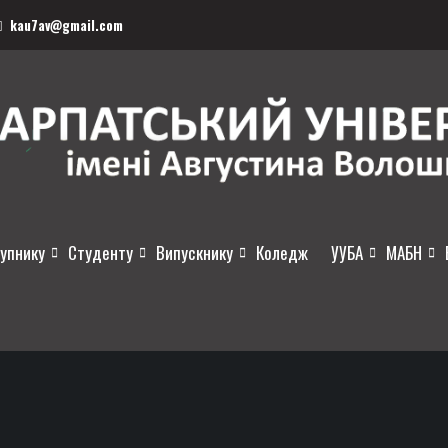
kau7av@gmail.com
упнику
Студенту
Випускнику
Коледж
УУБА
МАБН