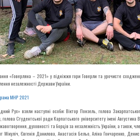
ання «Говерляна – 2021» у підніжжя гори Говерли та урочисте сходженн
лення незалежності Держави України.
грама МНР 2021
ний Рух» взяли наступні особи: Віктор Понзель, голова Закарпатськ
и, голова Студентської ради Карпатського університету імені Августина 
ржавотворення, духовності та борців за незалежність України, а також, ч
т Мікуліч, Євгенія Данилова, Анастасія Бельо, Аліна Гончаренко, Дени