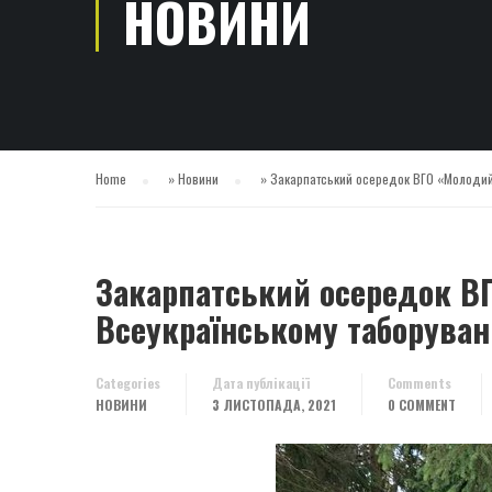
НОВИНИ
Home
»
Новини
»
Закарпатський осередок ВГО «Молодий 
Закарпатський осередок В
Всеукраїнському таборуван
Categories
Дата публікації
Comments
НОВИНИ
3 ЛИСТОПАДА, 2021
0 COMMENT