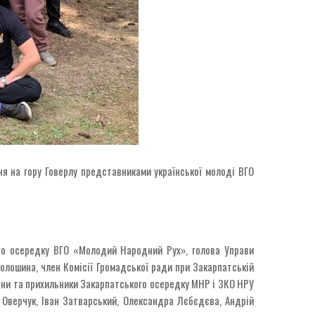
я на гору Говерлу представниками української молоді ВГО
ого осередку ВГО «Молодий Народний Рух», голова Управи
Волошина, член Комісії Громадської ради при Закарпатській
лени та прихильники Закарпатського осередку МНР і ЗКО НРУ
с Оверчук, Іван Затварський, Олександра Лєбєдєва, Андрій