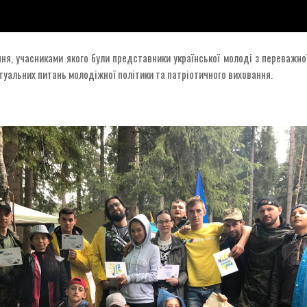
я, учасниками якого були представники української молоді з переважної
актуальних питань молодіжної політики та патріотичного виховання.