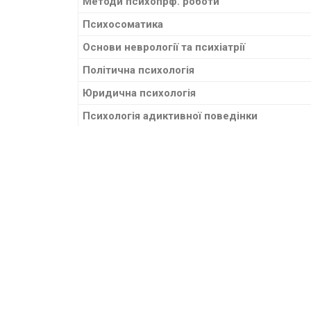
Методи психопрф. роботи
Психосоматика
Основи неврології та психіатрії
Політична психологія
Юридична психологія
Психологія адиктивної поведінки
Психологія спілкування
Курсові роботи
Навчальна практика
Виробнича практика