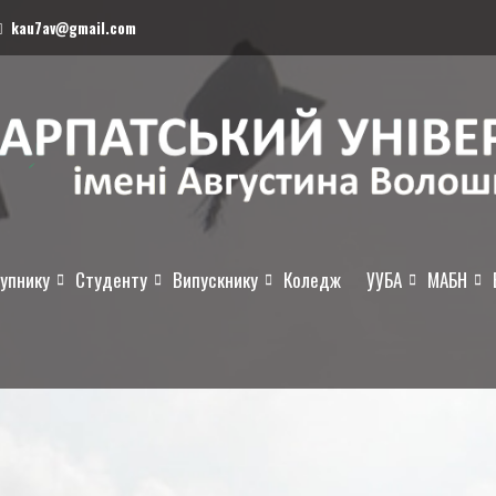
kau7av@gmail.com
упнику
Студенту
Випускнику
Коледж
УУБА
МАБН