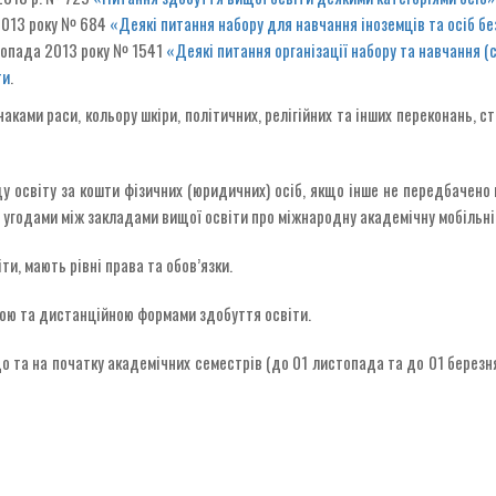
 2013 року № 684
«Деякі питання набору для навчання іноземців та осіб б
стопада 2013 року № 1541
«Деякі питання організації набору та навчання (
ти
.
ками раси, кольору шкіри, політичних, релігійних та інших переконань, ст
у освіту за кошти фізичних (юридичних) осіб, якщо інше не передбачено 
 угодами між закладами вищої освіти про міжнародну академічну мобільні
ти, мають рівні права та обов’язки.
ною та дистанційною формами здобуття освіти.
 до та на початку академічних семестрів (до 01 листопада та до 01 берез