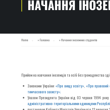
НАЧАННЯ ІНОЗЕ
Home
»
Головна
»
Начання іноземних студентів
Прийом на навчання іноземців та осіб без громадянства зді
Законами України:
«Про вищу освіту»
,
«Про правовий 
тимчасового захисту»;
Указом Президента України від 03 червня 1994 ро
адміністративно-територіальними одиницями Республ
постановою Кабінету Міністрів України від 12 вересня