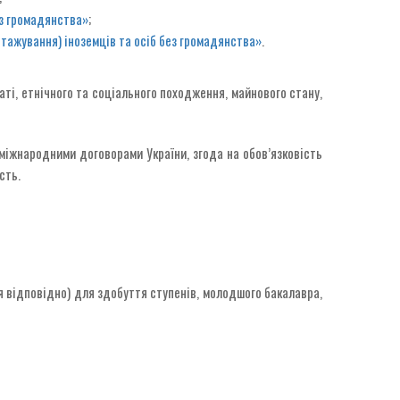
ез громадянства»
;
стажування) іноземців та осіб без громадянства»
.
аті, етнічного та соціального походження, майнового стану,
міжнародними договорами України, згода на обов’язковість
сть.
ня відповідно) для здобуття ступенів, молодшого бакалавра,