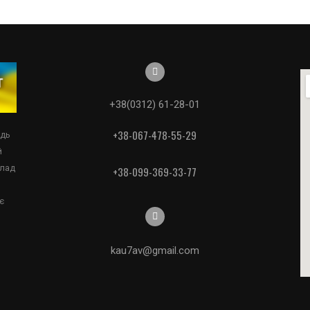
+38(0312) 61-28-01
+38-067-478-55-29
едь
й
клад
+38-099-369-33-77
є
kau7av@gmail.com