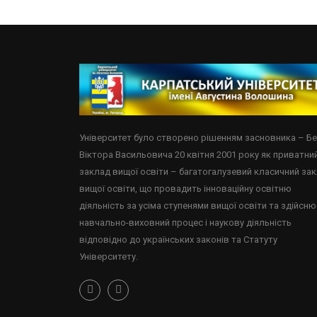
Університет було створено рішенням засновника – Б
Віктора Васильовича 20 квітня 2001 року як приватни
заклад вищої освіти – багатогалузевий класичний за
вищої освіти, що провадить інноваційну освітню
діяльність за усіма ступенями вищої освіти та здійсню
навчально-виховний процес і наукову діяльність
відповідно до українських законів та Статуту
Університету.