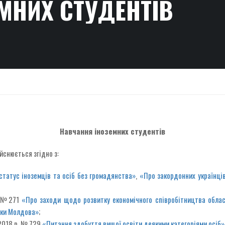
МНИХ СТУДЕНТІВ
Навчання іноземних студентів
йснюється згідно з:
статус іноземців та осіб без громадянства»
,
«Про закордонних українців
ку №271
«Про заходи щодо розвитку економічного співробітництва облас
іки Молдова»
;
 2018 р. № 729
«Питання здобуття вищої освіти деякими категоріями осіб»