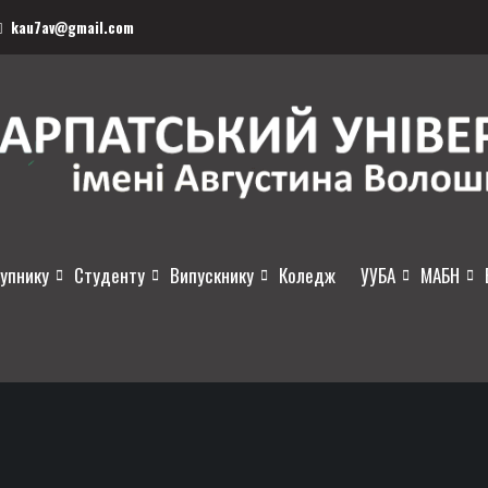
kau7av@gmail.com
упнику
Студенту
Випускнику
Коледж
УУБА
МАБН