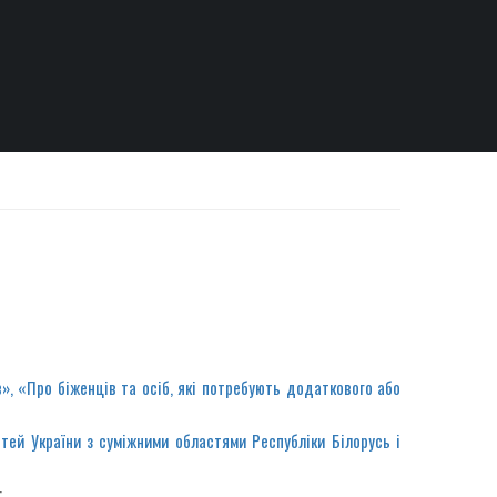
»,
«Про біженців та осіб, які потребують додаткового або
тей України з суміжними областями Республіки Білорусь і
;