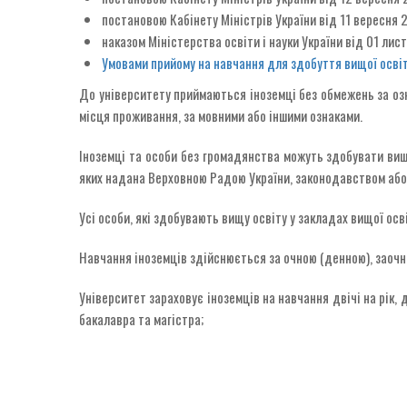
постановою Кабінету Міністрів України від 11 вересня
наказом Міністерства освіти і науки України від 01 ли
Умовами прийому на навчання для здобуття вищої осві
До університету приймаються іноземці без обмежень за озна
місця проживання, за мовними або іншими ознаками.
Іноземці та особи без громадянства можуть здобувати вищ
яких надана Верховною Радою України, законодавством або
Усі особи, які здобувають вищу освіту у закладах вищої осві
Навчання іноземців здійснюється за очною (денною), заоч
Університет зараховує іноземців на навчання двічі на рік,
бакалавра та магістра;