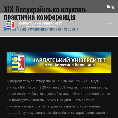
XIX Всеукраїнська науково-
Вхід
практична конференція
Всеукраїнська науково-практична конференція
Університет було створено рішенням засновника – Бедь
Віктора Васильовича 20 квітня 2001 року як приватний заклад
вищої освіти – багатогалузевий класичний заклад вищої освіти,
що провадить інноваційну освітню діяльність за усіма
ступенями вищої освіти та здійснює навчально-виховний
процес і наукову діяльність відповідно до українських законів