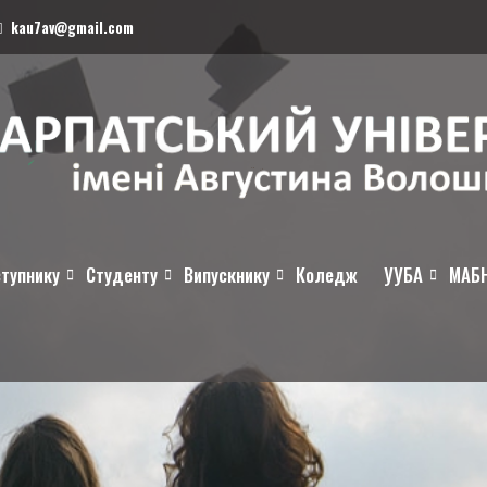
kau7av@gmail.com
тупнику
Студенту
Випускнику
Коледж
УУБА
МАБ