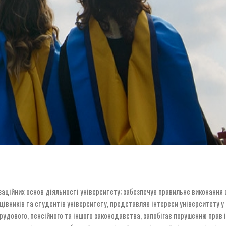
аційних основ діяльності університету; забезпечує правильне виконання 
цівників та студентів університету, представляє інтереси університету у 
рудового, пенсійного та іншого законодавства, запобігає порушенню прав і