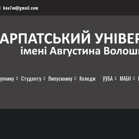
kau7av@gmail.com
упнику
Студенту
Випускнику
Коледж
УУБА
МАБН