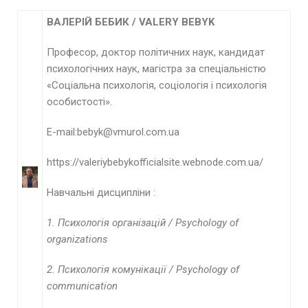
В
АЛЕРІЙ
БЕБИК
/
VALERY
B
Е
BYK
Професор, доктор політичних наук, кандидат
психологічних наук, магістра за спеціальністю
«Соціальна психологія, соціологія і психологія
особистості».
E-mail:bebyk@vmurol.com.ua
https://valeriybebykofficialsite.webnode.com.ua/
Навчальні дисципліни :
1. Психологія організацій /
Psychology of
organizations
2. Психологія комунікації / Psychology of
communication