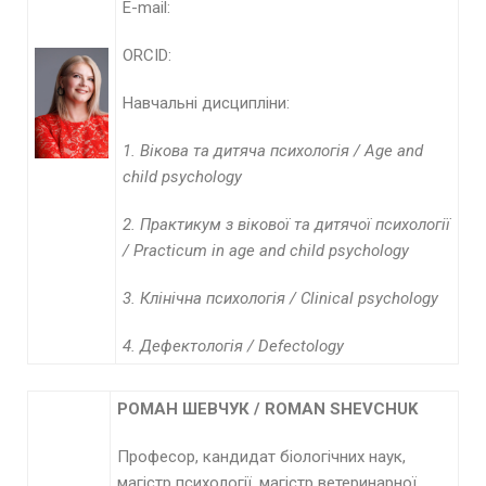
E-mail:
ORCID:
Навчальні дисципліни:
1.
Вікова та дитяча психологія /
Age and
child psychology
2.
Практикум з вікової та дитячої психології
/
Practicum in age and child psychology
3.
Клінічна психологія /
Clinical psychology
4.
Дефектологія /
Defectology
РОМАН ШЕВЧУК /
ROMAN
SHEVCHUK
Професор, кандидат біологічних наук,
магістр психології, магістр ветеринарної