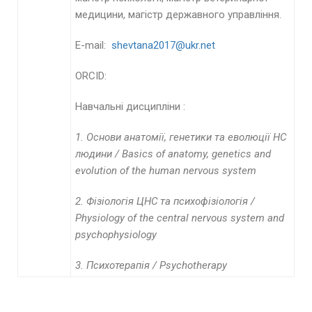
медицини, магістр державного управління.
E-mail:
shevtana2017@ukr.net
ORCID:
Навчальні дисципліни :
1.
Основи анатомії, генетики та еволюції НС
людини /
Basics
of
anatomy
,
genetics
and
evolution
of
the
human
nervous
system
2.
Фізіологія ЦНС та психофізіологія /
Physiology of the central nervous system and
psychophysiology
3.
Психотерапія /
Psychotherapy