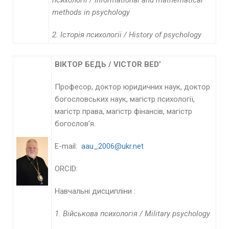
психології
/
Informational and mathematical
methods in psychology
2.
Історія психології
/
History of psychology
ВІКТОР БЕДЬ /
VICTOR
BED
’
Професор, доктор юридичних наук, доктор
богословських наук, магістр психології,
магістр права, магістр фінансів, магістр
богослов’я.
E-mail:
aau_2006@ukr.net
ORCID:
Навчальні дисципліни :
1. Військова психологія /
Military
psychology