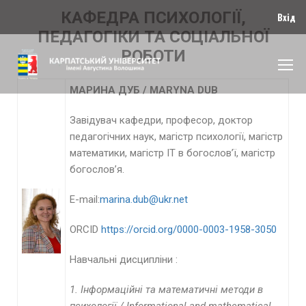
КАФЕДРА ПСИХОЛОГІЇ,
Вхід
ПЕДАГОГІКИ ТА СОЦІАЛЬНОЇ
РОБОТИ
МАРИНА ДУБ /
MARYNA
DUB
Завідувач кафедри, професор, доктор
педагогічних наук, магістр психології, магістр
математики, магістр ІТ в богослов’ї, магістр
богослов’я.
E-mail:
marina.dub@ukr.net
ORCID
https://orcid.org/0000-0003-1958-3050
Навчальні дисципліни :
1.
І
нформаційні
та
математичні
методи
в