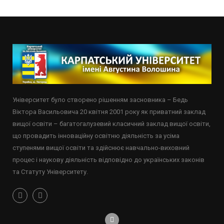
Університет було створено рішенням засновника – Бедь
Віктора Васильовича 20 квітня 2001 року як приватний заклад
вищої освіти – багатогалузевий класичний заклад вищої освіти,
що провадить інноваційну освітню діяльність за усіма
ступенями вищої освіти та здійснює навчально-виховний
процес і наукову діяльність відповідно до українських законів
та Статуту Університету.