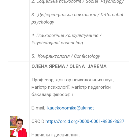
2.
Соціальна психологія /
Social Psychology
3.
Диференціальна психологія /
Differential
psychology
4. Психологічне консультування /
Psychological counseling
5.
Конфліктологія /
Conflictology
ОЛЕНА ЯРЕМА /
OLENA
JAREMA
Професор, доктор психологічних наук,
магістр психології, магістр педагогіки,
бакалавр філософії.
E-mail:
kauekonomika@ukr.net
ORCID
https://orcid.org/0000-0001-9838-8637
Навчальні дисципліни :