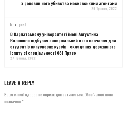
х роковин його убивства московськими агентами
26 Травня, 2022
Next post
В Карпатському університеті імені Августина
Волошина відбувся завершальний етап навчання для
студентів випускових курсів– складання державного
іспиту зі спеціальності 081 Право
27 Травня, 2022
LEAVE A REPLY
Ваша e-mail адреса не оприлюднюватиметься.
Обов’язкові поля
позначені
*