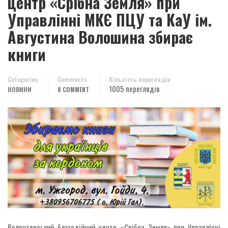
центр «Срібна Земля» при
Управлінні МКЄ ПЦУ та КаУ ім.
Августина Волошина збирає
книги
Categories
Comments
Кількість переглядів
1005 переглядів
НОВИНИ
0 COMMENT
Волонтерський благодійний центр «Срібна Земля» при Управлінні