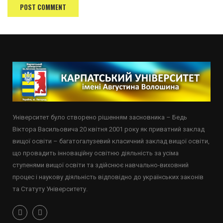
Університет було створено рішенням засновника – Бедь
Віктора Васильовича 20 квітня 2001 року як приватний заклад
вищої освіти – багатогалузевий класичний заклад вищої освіти,
що провадить інноваційну освітню діяльність за усіма
ступенями вищої освіти та здійснює навчально-виховний
процес і наукову діяльність відповідно до українських законів
та Статуту Університету.