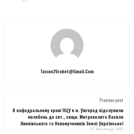
Taison25raket@gmail.com
Previous post
В кафедральному храмі ПЦУ в м. Ужгород відслужили
молебень до свт., свщм. Митрополита Василя
Липківського та Новомучеників Землі Української
27 Листопада, 2021