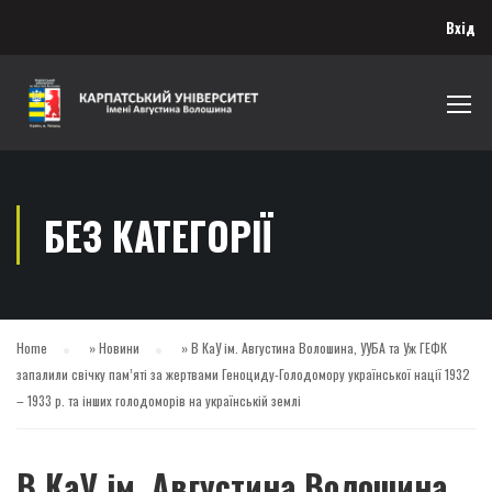
Вхід
БЕЗ КАТЕГОРІЇ
Home
»
Новини
»
В КаУ ім. Августина Волошина, УУБА та Уж ГЕФК
запалили свічку пам’яті за жертвами Геноциду-Голодомору української нації 1932
– 1933 р. та інших голодоморів на українській землі
В КаУ ім. Августина Волошина,