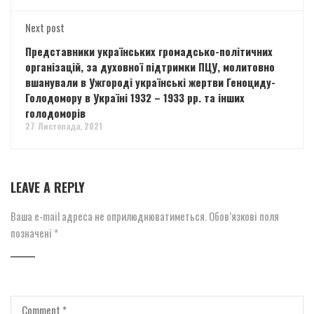
Next post
Представники українських громадсько-політичних
організацій, за духовної підтримки ПЦУ, молитовно
вшанували в Ужгороді українські жертви Геноциду-
Голодомору в Україні 1932 – 1933 рр. та інших
голодоморів
27 Листопада, 2021
LEAVE A REPLY
Ваша e-mail адреса не оприлюднюватиметься.
Обов’язкові поля
позначені
*