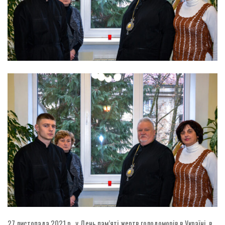
27 листопада 2021 р., у День пам’яті жертв голодоморів в Україні, в