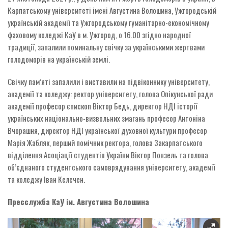
Карпатському університеті імені Августина Волошина, Ужгородській
українській академії та Ужгородському гуманітарно-економічному
фаховому коледжі КаУ в м. Ужгород, о 16.00 згідно народної
традиції, запалили поминальну свічку за українськими жертвами
голодоморів на українській землі.
Свічку пам’яті запалили і виставили на підвіконнику університету,
академії та коледжу: ректор університету, голова Опікунської ради
академії професор єпископ Віктор Бедь, директор НДІ історії
українських національно-визвольних змагань професор Антоніна
Вчорашня, директор НДІ української духовної культури професор
Марія Жабляк, перший помічник ректора, голова Закарпатського
відділення Асоціації студентів України Віктор Понзель та голова
об’єднаного студентського самоврядування університету, академії
та коледжу Іван Келечен.
Пресслужба КаУ ім. Августина Волошина