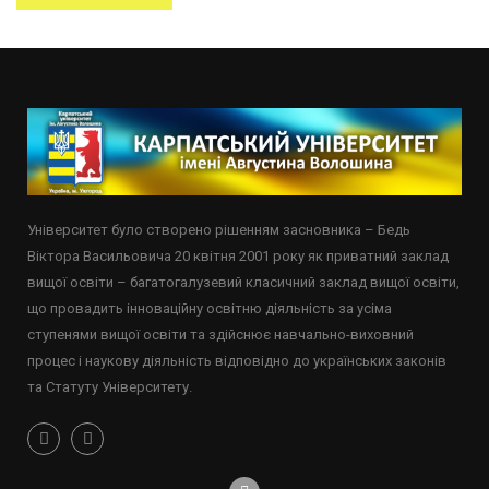
Університет було створено рішенням засновника – Бедь
Віктора Васильовича 20 квітня 2001 року як приватний заклад
вищої освіти – багатогалузевий класичний заклад вищої освіти,
що провадить інноваційну освітню діяльність за усіма
ступенями вищої освіти та здійснює навчально-виховний
процес і наукову діяльність відповідно до українських законів
та Статуту Університету.