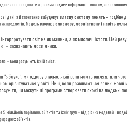
дночасно працювати з різними видами інформації: текстом, зображеннями
тові дані, а й спонтанно вибудовує
власну систему понять
– подібно до
истик предметів. Модель вловлює
смислову, асоціативну і навіть куль
 інтерпретувати світ не як машини, а як мислячі істоти. Цей рез
тю, – зазначають дослідники.
о – вони розуміють їхній зміст.
и “яблуко”, ми одразу знаємо, який вони мають вигляд, для чого 
нам орієнтуватися у світі. Нині, коли розвиваються великі мовні 
озуміти, чи можуть ці програми створювати схожі на людські по
5 мільйонів порівнянь об’єктів та їхніх груп – від різних моделей і людей
риродних об’єктів.