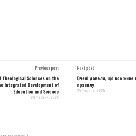
Previous post
Next post
f Theological Sciences on the
Вчені довели, що все живе
he Integrated Development of
правилу
25 Червня, 2025
Education and Science
24 Червня, 2025