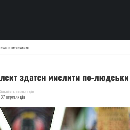
 мислити по-людськи
елект здатен мислити по-людськи
Кількість переглядів
137 переглядів