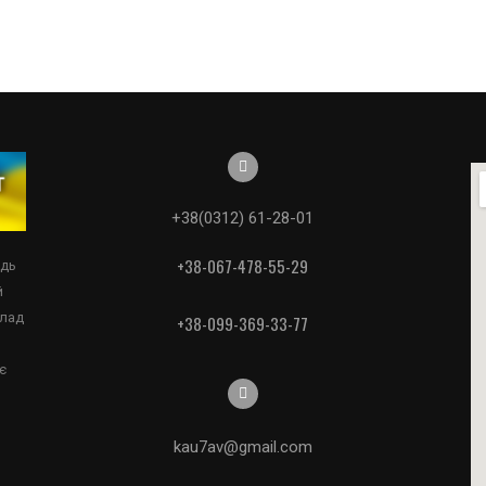
+38(0312) 61-28-01
+38-067-478-55-29
едь
й
клад
+38-099-369-33-77
є
kau7av@gmail.com