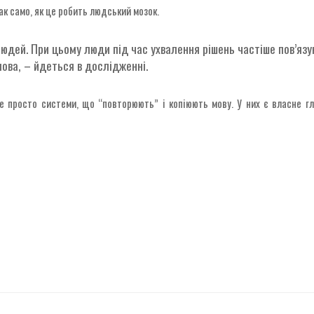
ак само, як це робить людський мозок.
людей. При цьому люди під час ухвалення рішень частіше пов’язуют
лова, – йдеться в дослідженні.
не просто системи, що “повторюють” і копіюють мову. У них є власне гл