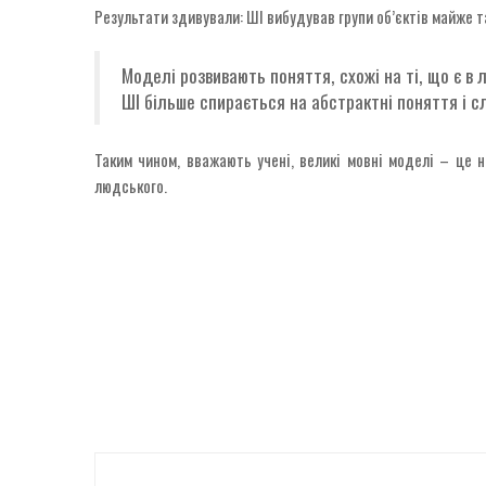
Результати здивували: ШІ вибудував групи об’єктів майже т
Моделі розвивають поняття, схожі на ті, що є в 
ШІ більше спирається на абстрактні поняття і с
Таким чином, вважають учені, великі мовні моделі – це 
людського.