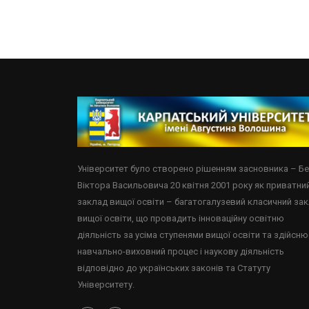
Університет було створено рішенням засновника – Б
Віктора Васильовича 20 квітня 2001 року як приватни
заклад вищої освіти – багатогалузевий класичний за
вищої освіти, що провадить інноваційну освітню
діяльність за усіма ступенями вищої освіти та здійсню
навчально-виховний процес і наукову діяльність
відповідно до українських законів та Статуту
Університету.