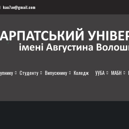
kau7av@gmail.com
упнику
Студенту
Випускнику
Коледж
УУБА
МАБН