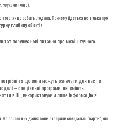
, звуками тощо).
 того, як це робить людина. Причому йдеться не тільки про
турну глибину
об’єктів.
ультат порушує нові питання про межі штучного
потрібні та що вони можуть означати для нас і в
моделі – спеціальні програми, які вміють
няття в ШІ, використовуючи лише інформацію зі
. На основі цих даних вони створили спеціальні “карти”, які