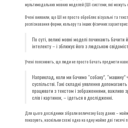
мультимодальних мовних моделей (ШІ-системи, які можуть о
Вчені виявили, що ШІ не просто обробляє візуальні та текс
розпізнавання форми, кольору та інших фізичних характер
По суті, великі мовні моделі починають бачити й
інтелекту – і зближує його з людською свідоміс
Учені пояснюють, що люди не просто бачать предмети навкол
Наприклад, коли ми бачимо “собаку”, “машину” ч
суспільстві. Такі складні уявлення допомагають 
працювати з текстом і зображеннями, важливо зр
слів і картинок, – ідеться в дослідженні.
Для цього дослідники зібрали величезну базу даних – майже 
показують, наскільки схожі одна на одну майже дві тисячі п