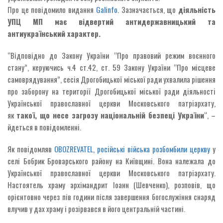
Про це повідомило видання
Galinfo
. Зазначається, що
діяльність
УПЦ МП має відвертий антидержавницький та
антиукраїнський характер.
“Відповідно до Закону України “Про правовий режим воєнного
стану”, керуючись ч.4 ст.42, ст. 59 Закону України “Про місцеве
самоврядування”, сесія Дрогобицької міської ради ухвалила рішення
про заборону на території Дрогобицької міської ради діяльності
Української православної церкви Московського патріархату,
як
такої, що несе загрозу національній безпеці України
“, –
йдеться в повідомленні.
Як повідомляв
OBOZREVATEL
,
російські війська розбомбили церкву
у
селі Бобрик Броварського району на Київщині. Вона належала до
Української православної церкви Московського патріархату.
Настоятель храму архімандрит Іоанн (Шевченко), розповів, що
орієнтовно через пів години після завершення богослужіння снаряд
влучив у дах храму і розірвався в його центральній частині.