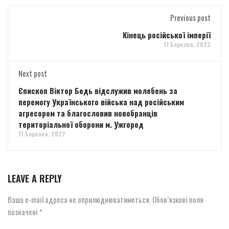
Previous post
Кінець російської імперії
11 Березня, 2022
Next post
Єпископ Віктор Бедь відслужив молебень за
перемогу Українського війська над російським
агресором та благословив новобранців
територіальної оборони м. Ужгород
11 Березня, 2022
LEAVE A REPLY
Ваша e-mail адреса не оприлюднюватиметься.
Обов’язкові поля
позначені
*