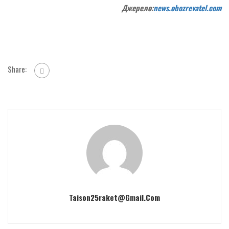
Джерело:
news.obozrevatel.com
Share:
Taison25raket@gmail.com