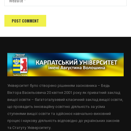
Університет було створено рішенням засновника – Бедь
Віктора Васильовича 20 квітня 2001 року як приватний заклад
вищої освіти – багатогалузевий класичний заклад вищої освіти,
що провадить інноваційну освітню діяльність за усіма
ступенями вищої освіти та здійснює навчально-виховний
процес і наукову діяльність відповідно до українських законів
та Статуту Університету.