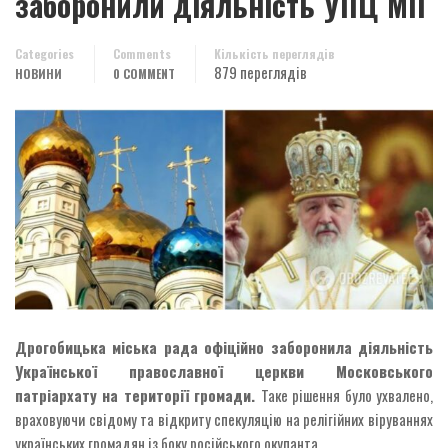
заборонили діяльність УПЦ МП
Categories
Comments
Кількість переглядів
879 переглядів
НОВИНИ
0 COMMENT
Дрогобицька міська рада офіційно заборонила діяльність
Української православної церкви Московського
патріархату на території громади.
Таке рішення було ухвалено,
враховуючи свідому та відкриту спекуляцію на релігійних віруваннях
українських громадян із боку російського окупанта.