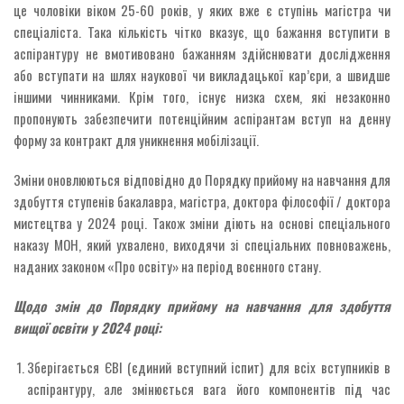
це чоловіки віком 25-60 років, у яких вже є ступінь магістра чи
спеціаліста. Така кількість чітко вказує, що бажання вступити в
аспірантуру не вмотивовано бажанням здійснювати дослідження
або вступати на шлях наукової чи викладацької кар’єри, а швидше
іншими чинниками. Крім того, існує низка схем, які незаконно
пропонують забезпечити потенційним аспірантам вступ на денну
форму за контракт для уникнення мобілізації.
Зміни оновлюються відповідно до Порядку прийому на навчання для
здобуття ступенів бакалавра, магістра, доктора філософії / доктора
мистецтва у 2024 році. Також зміни діють на основі спеціального
наказу МОН, який ухвалено, виходячи зі спеціальних повноважень,
наданих законом «Про освіту» на період воєнного стану.
Щодо змін до Порядку прийому на навчання для здобуття
вищої освіти у 2024 році:
Зберігається ЄВІ (єдиний вступний іспит) для всіх вступників в
аспірантуру, але змінюється вага його компонентів під час