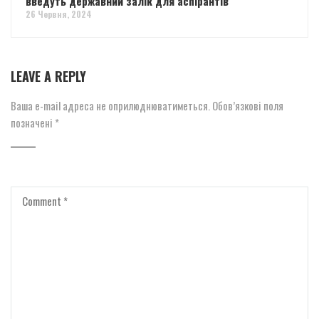
введуть державний залік для аспірантів
26 Червня, 2024
LEAVE A REPLY
Ваша e-mail адреса не оприлюднюватиметься.
Обов’язкові поля
позначені
*