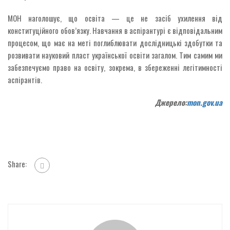
МОН наголошує, що освіта — це не засіб ухилення від
конституційного обов’язку. Навчання в аспірантурі є відповідальним
процесом, що має на меті поглиблювати дослідницькі здобутки та
розвивати науковий пласт української освіти загалом. Тим самим ми
забезпечуємо право на освіту, зокрема, в збереженні легітимності
аспірантів.
Джерело:
mon.gov.ua
Share: