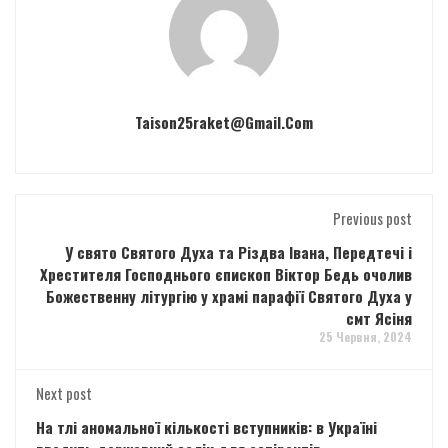
Taison25raket@gmail.com
Previous post
У свято Святого Духа та Різдва Івана, Передтечі і
Хрестителя Господнього єпископ Віктор Бедь очолив
Божественну літургію у храмі парафії Святого Духа у
смт Ясіня
25 Червня, 2024
Next post
На тлі аномальної кількості вступників: в Україні