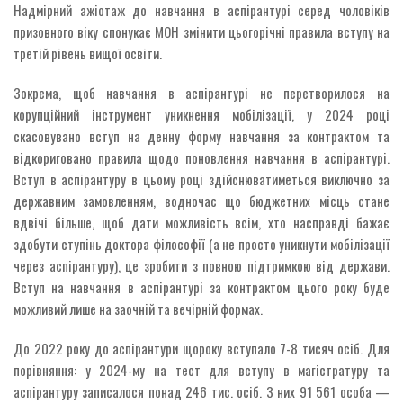
Надмірний ажіотаж до навчання в аспірантурі серед чоловіків
призовного віку спонукає МОН змінити цьогорічні правила вступу на
третій рівень вищої освіти.
Зокрема, щоб навчання в аспірантурі не перетворилося на
корупційний інструмент уникнення мобілізації, у 2024 році
скасовувано вступ на денну форму навчання за контрактом та
відкориговано правила щодо поновлення навчання в аспірантурі.
Вступ в аспірантуру в цьому році здійснюватиметься виключно за
державним замовленням, водночас що бюджетних місць стане
вдвічі більше, щоб дати можливість всім, хто насправді бажає
здобути ступінь доктора філософії (а не просто уникнути мобілізації
через аспірантуру), це зробити з повною підтримкою від держави.
Вступ на навчання в аспірантурі за контрактом цього року буде
можливий лише на заочній та вечірній формах.
До 2022 року до аспірантури щороку вступало 7-8 тисяч осіб. Для
порівняння: у 2024-му на тест для вступу в магістратуру та
аспірантуру записалося понад 246 тис. осіб. З них 91 561 особа —