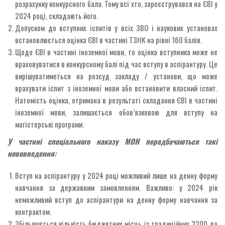
розрахунку конкурсного бала. Тому всі хто, зареєструвався на ЄВІ у
2024 році, складають його.
Допуском до вступних іспитів у всіх ЗВО і наукових установах
встановлюється оцінка ЄВІ в частині ТЗНК на рівні 160 балів.
Щодо ЄВІ в частині іноземної мови, то оцінка вступника може не
враховуватися в конкурсному балі під час вступу в аспірантуру. Це
вирішуватиметься на розсуд закладу / установи, що може
врахувати іспит з іноземної мови або встановити власний іспит.
Натомість оцінка, отримана в результаті складання ЄВІ в частині
іноземної мови, залишається обов’язковою для вступу на
магістерські програми.
У частині спеціального наказу МОН передбачаються такі
нововведення:
Вступ на аспірантуру у 2024 році можливий лише на денну форму
навчання за державним замовленням. Важливо: у 2024 рік
неможливий вступ до аспірантури на денну форму навчання за
контрактом.
Збільшується кількість бюджетних місць із традиційних 3200 до