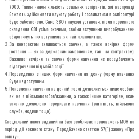
7000. Таким чином кількість реальних аспірантів, які насправді
бажають здійснювати наукову роботу і розвиватися в аспірантурі
буде забезпечено. Саме ЗВО і наукові установи, після первинного
складання ЄВІ усіма охочими, своїми вступними випробуваннями
обиратимуть тих вступників, які найталановитіші.
За контрактом залишається заочна, а також вечірня форми
(остання — як за державним замовленням, так і за контрактом).
Важливо: вечірня та заочна форми навчання не передбачають
відстрочення від мобілізації.
Переведення з інших форм навчання на денну форму навчання
буде недоступним.
Поновлення навчання на денній формі дозволяється лише особам,
які не є військовозобов’язаними, а також іншим категоріям, яким
законно дозволено переривати навчання (вагітність, військова
служба, медики тощо).
Спеціальний наказ виданий на базі особливих повноважень МОН на
період дії воєнного стану. Передбачено статтею 57(1) закону «Про
освіту».