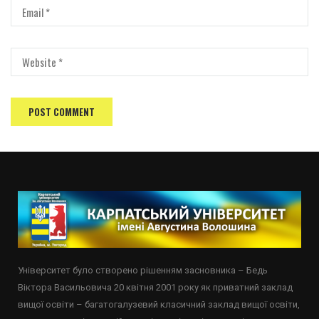
Університет було створено рішенням засновника – Бедь
Віктора Васильовича 20 квітня 2001 року як приватний заклад
вищої освіти – багатогалузевий класичний заклад вищої освіти,