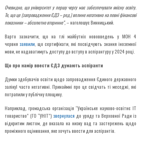
Очевидно, що університет у першу чергу має забезпечувати якісну освіту.
Те, що це (запровадження ЄДЗ – ред.) вплине негативно на певні фінансові
показники – абсолютно вторинне”,
– наголошує Винницький.
Варто зазначити, що на тлі майбутніх нововведень у МОН 4
червня
заявили
, що сертифікати, які посвідчують знання іноземної
мови, не надаватимуть доступу до вступу в аспірантуру у 2024 році.
Що про намір ввести ЄДЗ думають аспіранти
Думки здобувачів освіти щодо запровадження Єдиного державного
залікуІ часто негативні. Принаймні про це свідчать ті меседжі, які
потрапили у публічну площину.
Наприклад, громадська організація “Українське науково-освітнє ІТ
товариство” (ГО “УНІТ”)
звернулася
до уряду та Верховної Ради із
відкритим листом, де вказала на низку вад та застережень щодо
проміжного оцінювання, яке хочуть ввести для аспірантів.