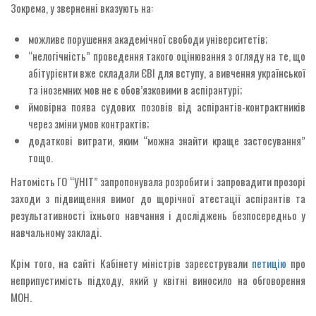
Зокрема, у зверненні вказують на:
можливе порушення академічної свободи університетів;
“нелогічність” проведення такого оцінювання з огляду на те, що
абітурієнти вже складали ЄВІ для вступу, а вивчення української
та іноземних мов не є обов’язковими в аспірантурі;
ймовірна поява судових позовів від аспірантів-контрактників
через зміни умов контрактів;
додаткові витрати, яким “можна знайти краще застосування”
тощо.
Натомість ГО “УНІТ” запропонувала розробити і запровадити прозорі
заходи з підвищення вимог до щорічної атестації аспірантів та
результативності їхнього навчання і досліджень безпосередньо у
навчальному закладі.
Крім того, на сайті Кабінету міністрів зареєстрували
петицію
про
неприпустимість підходу, який у квітні виносило на обговорення
МОН.