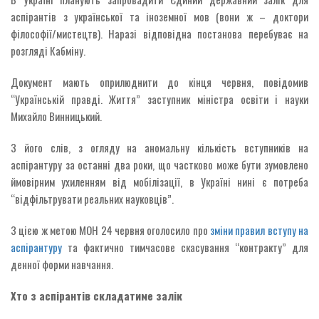
аспірантів з української та іноземної мов (вони ж – доктори
філософії/мистецтв). Наразі відповідна постанова перебуває на
розгляді Кабміну.
Документ мають оприлюднити до кінця червня, повідомив
“Українській правді. Життя” заступник міністра освіти і науки
Михайло Винницький.
З його слів, з огляду на аномальну кількість вступників на
аспірантуру за останні два роки, що частково може бути зумовлено
ймовірним ухиленням від мобілізації, в Україні нині є потреба
“відфільтрувати реальних науковців”.
З цією ж метою МОН 24 червня оголосило про
зміни правил вступу на
аспірантуру
та фактично тимчасове скасування “контракту” для
денної форми навчання.
Хто з аспірантів складатиме залік