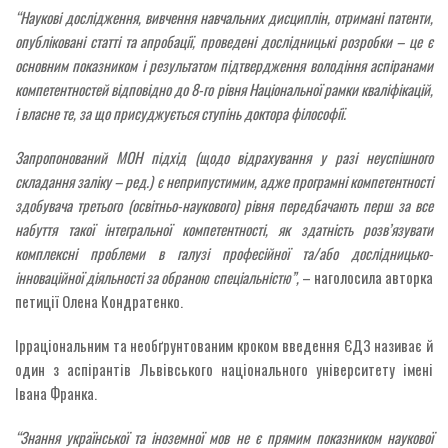
“Н
аукові дослідження, вивчення навчальних дисциплін, отримані патенти,
опубліковані статті та апробації, проведені дослідницькі розробки – це є
основним показником і результатом підтвердження володіння аспіранами
компетентностей відповідно до 8-го рівня Національної рамки кваліфікацій,
і власне те, за що присуджується ступінь доктора філософії.
Запропонований МОН підхід (щодо відрахування у разі неуспішного
складання заліку – ред.) є неприпустимим, адже програмні компетентності
здобувача третього (освітньо-наукового) рівня передбачають перш за все
набуття такої інтегральної компетентності, як здатність розв’язувати
комплексні проблеми в галузі професійної та/або дослідницько-
інноваційної діяльності за обраною спеціальністю”,
– наголосила авторка
петиції Олена Кондратенко.
Ірраціональним та необґрунтованим кроком введення ЄДЗ називає й
один з аспірантів Львівського національного університету імені
Івана Франка.
“Знання української та іноземної мов не є прямим показником наукової