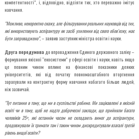
компетентності”, і, відповідно, відсіяти тих, хто переважно імітує
навчання.
“Можливо, некоректно скажу, але фільтрування реальних науковців від тих,
які використовують аспірантуру як засіб ухилення від свого обов’язку, має
бути запроваджено”,
– заявив заступник міністра освіти і науки.
Друга передумова
до впровадження Єдиного державного заліку –
формування якісної “екосистеми” у сфері освіти і науки, навіть якщо
це певним чином вплине на фінансові показники деяких
університетів, які від початку повномасштабного вторгнення
зарахували на контрактну форму навчання набагато більше людей,
ніж зазвичай.
“Тут питання в тому, що ми в суспільстві робимо. Ми зацікавлені в якісній
освіті чи в тому, щоб не надто доброчесні заклади, що прийняли багато
чоловіків 25+, які останнім часом не складають вимог до аспірантури,
продовжували їх тримати там і таким чином дискредитували взагалі третій
рівень вищої освіти?