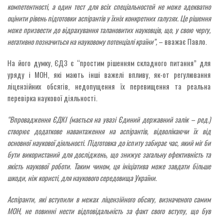
компетентності, а один тест для всіх спеціальностей не може адекватно
оцінити рівень підготовки аспірантів у їхніх конкретних галузях. Це рішення
може призвести до відрахування талановитих науковців, що, у свою чергу,
негативно позначиться на науковому потенціалі країни”,
– вважає Павло.
На його думку, ЄДЗ є “простим рішенням складного питання” для
уряду і МОН, які мають інші важелі впливу, як-от регулювання
ліцензійних обсягів, недопущення їх перевищення та реальна
перевірка наукової діяльності.
“Впровадження ЄДКІ (мається на увазі Єдиний державний залік – ред.)
створює додаткове навантаження на аспірантів, відволікаючи їх від
основної наукової діяльності. Підготовка до іспиту забирає час, який міг би
бути використаний для досліджень, що знижує загальну ефективність та
якість наукової роботи. Таким чином, ця ініціатива може завдати більше
шкоди, ніж користі, для наукового середовища України.
Аспіранти, які вступили в межах ліцензійного обсягу, визначеного самим
МОН, не повинні нести відповідальність за факт свого вступу, що був