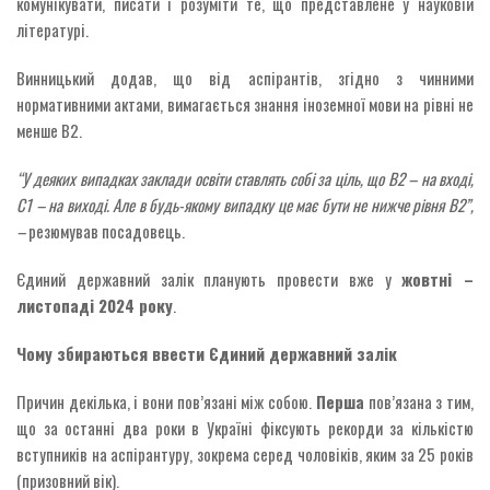
комунікувати, писати і розуміти те, що представлене у науковій
літературі.
Винницький додав, що від аспірантів, згідно з чинними
нормативними актами, вимагається знання іноземної мови на рівні не
менше B2.
“У деяких випадках заклади освіти ставлять собі за ціль, що B2 – на вході,
C1 – на виході. Але в будь-якому випадку це має бути не нижче рівня B2”,
–
резюмував посадовець.
Єдиний державний залік планують провести вже у
жовтні –
листопаді 2024 року
.
Чому збираються ввести Єдиний державний залік
Причин декілька, і вони пов’язані між собою.
Перша
пов’язана з тим,
що за останні два роки в Україні фіксують рекорди за кількістю
вступників на аспірантуру, зокрема серед чоловіків, яким за 25 років
(призовний вік).