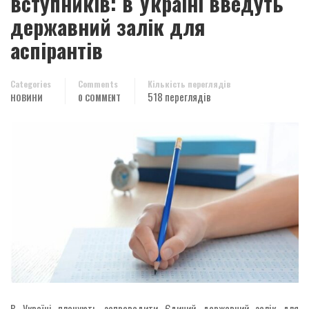
вступників: в Україні введуть
державний залік для
аспірантів
Categories
Comments
Кількість переглядів
518 переглядів
НОВИНИ
0 COMMENT
В Україні планують запровадити Єдиний державний залік для