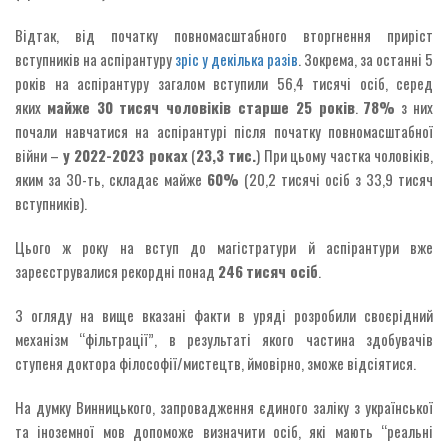
Відтак, від початку повномасштабного вторгнення приріст
вступників на аспірантуру
зріс у декілька разів
. Зокрема, за останні 5
років на аспірантуру загалом вступили 56,4 тисячі осіб, серед
яких
майже 30 тисяч чоловіків старше 25 років
.
78%
з них
почали навчатися на аспірантурі після початку повномасштабної
війни –
у 2022-2023 роках
(
23,3 тис.
) При цьому частка чоловіків,
яким за 30-ть, складає майже
60%
(20,2 тисячі осіб з 33,9 тисяч
вступників).
Цього ж року на вступ до магістратури й аспірантури вже
зареєструвалися рекордні понад
246
тисяч осіб
.
З огляду на вище вказані факти в уряді розробили своєрідний
механізм “фільтрації”, в результаті якого частина здобувачів
ступеня доктора філософії/мистецтв, ймовірно, зможе відсіятися.
На думку Винницького, запровадження єдиного заліку з української
та іноземної мов допоможе визначити осіб, які мають “реальні