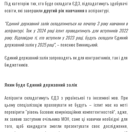
Під категорію тих, хто буде складати ЄДЗ, підпадатимуть здобувачі
освіти, які завершили
другий рік навчання
в аспірантурі.
“
Єдиний державний залік складатиметься на початку 3 року навчання в
аспірантурі.
Тож у 2024 році іспит проводитимуть для вступників 2022
року. Відповідно ті, хто вступили у 2023 році, будуть складати
Єдиний
державний залік у
2025 році”,
– пояснює Винницький.
Єдиний державний залік запровадять як для контрактників, так і для
бюджетників.
Яким буде Єдиний державний залік
Аспіранти складатимуть ЄДЗ з української та іноземної мов. При
цьому спеціалізацію враховувати не будуть – іспит має на меті
перевірити “рівень базових комунікаційних компетентностей”, адже,
як заявив заступник очільника МОН, саме ці навички необхідні для
того, щоб кандидати змогли презентувати своє дослідження,