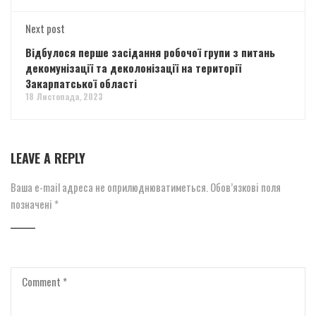
Next post
Відбулося перше засідання робочої групи з питань
декомунізації та деколонізації на території
Закарпатської області
18 Листопада, 2023
LEAVE A REPLY
Ваша e-mail адреса не оприлюднюватиметься.
Обов’язкові поля
позначені
*