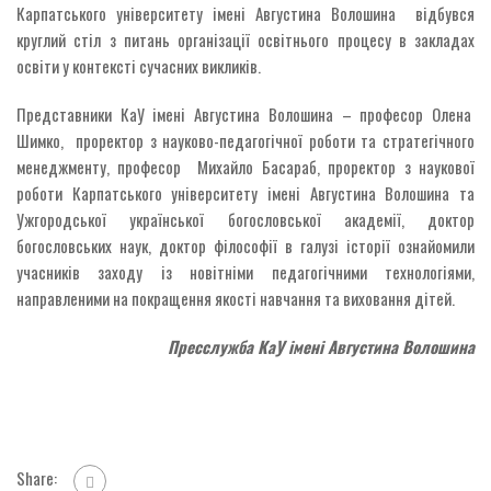
Карпатського університету імені Августина Волошина відбувся
круглий стіл з питань організації освітнього процесу в закладах
освіти у контексті сучасних викликів.
Представники КаУ імені Августина Волошина – професор Олена
Шимко, проректор з науково-педагогічної роботи та стратегічного
менеджменту, професор Михайло Басараб, проректор з наукової
роботи Карпатського університету імені Августина Волошина та
Ужгородської української богословської академії, доктор
богословських наук, доктор філософії в галузі історії ознайомили
учасників заходу із новітніми педагогічними технологіями,
направленими на покращення якості навчання та виховання дітей.
Пресслужба КаУ імені Августина Волошина
Share: