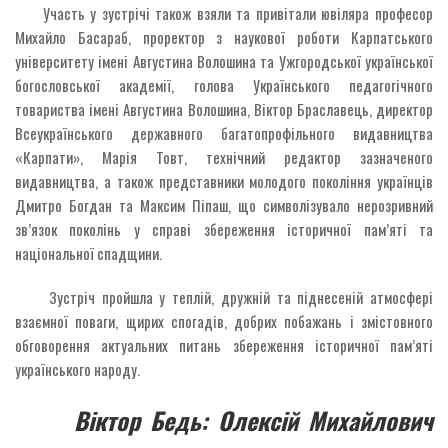
Участь у зустрічі також взяли та привітали ювіляра професор
Михайло Басараб, проректор з наукової роботи Карпатського
університету імені Августина Волошина та Ужгородської української
богословської академії, голова Українського педагогічного
товариства імені Августина Волошина, Віктор Браславець, директор
Всеукраїнського державного багатопрофільного видавництва
«Карпати», Марія Товт, технічний редактор зазначеного
видавництва, а також представники молодого покоління українців
Дмитро Богдан та Максим Піпаш, що символізувало нерозривний
зв’язок поколінь у справі збереження історичної пам’яті та
національної спадщини.
Зустріч пройшла у теплій, дружній та піднесеній атмосфері
взаємної поваги, щирих спогадів, добрих побажань і змістовного
обговорення актуальних питань збереження історичної пам’яті
українського народу.
Віктор Бедь: Олексій Михайлович