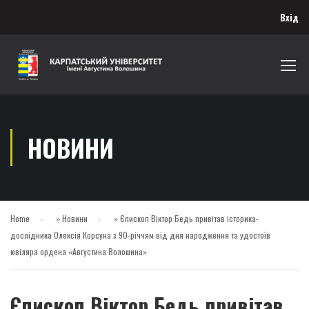
Вхід
НОВИНИ
Home
»
Новини
»
Єпископ Віктор Бедь привітав історика-
дослідника Олексія Корсуна з 90-річчям від дня народження та удостоїв
ювіляра ордена «Августина Волошина»
Єпископ Віктор Бедь привітав