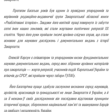
Протягом багатьох років був одним із провідних упорядників та
керівників редакційно-видавничої групи Закарпатської обласної книги
«Реабілітовані історією». Завдяки його копіткій праці повернуто із забуття
сотні імен наших земляків, які стали жертвами політичних репресій ХХ
століття. Через його руки пройшли тисячі архівно-слідчих справ, що стали
основою для наукових досліджень і документальних видань з історії
Закарпаття.
Олексій Корсун є співавтором та упорядником низки фундаментальних
науково-документальних видань, серед яких збірники архівних матеріалів
про закарпатців — жертв репресій, учасників подій Карпатської України та
втікачів до СРСР, які пройшли через табори ГУЛАГу.
Його багаторічна праця здобула заслужене визнання серед науковців,
архівістів, краєзнавців та громадськості не лише Закарпаття й України, а й
за її межами.У своїх дослідженнях він послідовно відстоював принципи
історичної правди, збереження національної пам’яті та вшанування борців
за свободу і незалежність України.