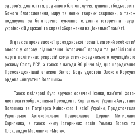
здоров’я, довголіття, родинного благополуччя, душевної бадьорості,
Божого благословення, миру та нових творчих звершень, а також
подякував за багаторічне сумлінне служіння історичній науці,
українській державі та справі збереження національної пам’яті.
Відтак за прояв високої громадянської позиції, вагомий особистий
внесок у справу відновлення історичної правди та реабілітацію
жертв політичних репресій комуністично-радянського окупаційного
режиму Союзу РСР, а також з нагоди 90-річчя від дня народження
Преосвященніший єпископ Віктор Бедь удостоїв Олексія Корсуна
ордена «Августина Волошина».
Також ювілярові було вручено освячені іконки, пам’ятні фото-
листівки із зображеннями Президента Карпатської України Августина
Волошина та Патріарха Київського і всієї України, Предстоятеля
Української Автокефальної Православної Церкви Мстислава
Скрипника, а також книгу історичних есеїв Романа Горака та
Олександра Масляника «Місія».