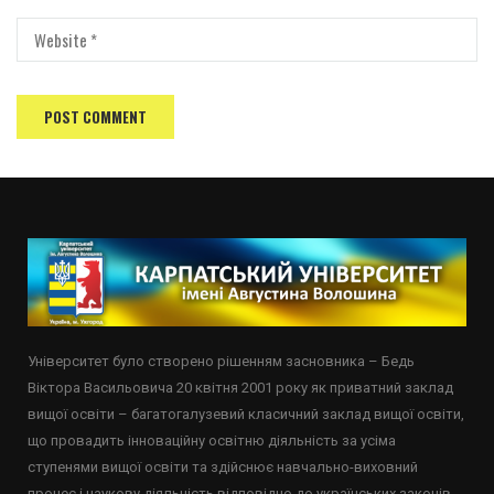
Університет було створено рішенням засновника – Бедь
Віктора Васильовича 20 квітня 2001 року як приватний заклад
вищої освіти – багатогалузевий класичний заклад вищої освіти,
що провадить інноваційну освітню діяльність за усіма
ступенями вищої освіти та здійснює навчально-виховний
процес і наукову діяльність відповідно до українських законів