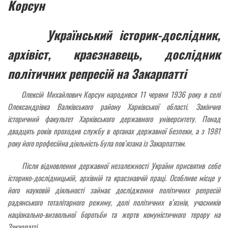
Корсун
Український історик-дослідник,
архівіст, краєзнавець, дослідник
політичних репресій на Закарпатті
Олексій Михайлович Корсун народився 11 червня 1936 року в селі
Олександрівка Валківського району Харківської області. Закінчив
історичний факультет Харківського державного університету. Понад
двадцять років проходив службу в органах державної безпеки, а з 1981
року його професійна діяльність була пов’язана із Закарпаттям.
Після відновлення державної незалежності України присвятив себе
історико-дослідницькій, архівній та краєзнавчій праці. Особливе місце у
його науковій діяльності займає дослідження політичних репресій
радянського тоталітарного режиму, долі політичних в’язнів, учасників
національно-визвольної боротьби та жертв комуністичного терору на
Закарпатті.