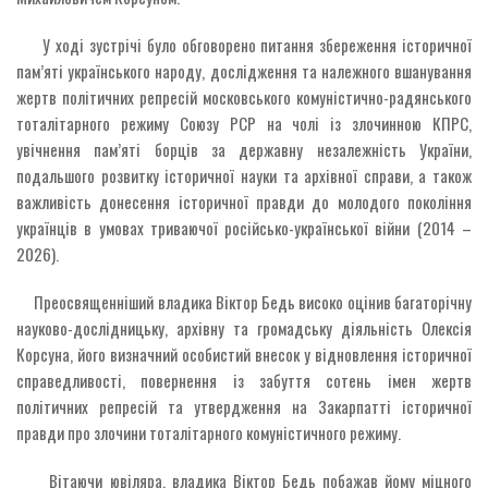
У ході зустрічі було обговорено питання збереження історичної
пам’яті українського народу, дослідження та належного вшанування
жертв політичних репресій московського комуністично-радянського
тоталітарного режиму Союзу РСР на чолі із злочинною КПРС,
увічнення пам’яті борців за державну незалежність України,
подальшого розвитку історичної науки та архівної справи, а також
важливість донесення історичної правди до молодого покоління
українців в умовах триваючої російсько-української війни (2014 –
2026).
Преосвященніший владика Віктор Бедь високо оцінив багаторічну
науково-дослідницьку, архівну та громадську діяльність Олексія
Корсуна, його визначний особистий внесок у відновлення історичної
справедливості, повернення із забуття сотень імен жертв
політичних репресій та утвердження на Закарпатті історичної
правди про злочини тоталітарного комуністичного режиму.
Вітаючи ювіляра, владика Віктор Бедь побажав йому міцного