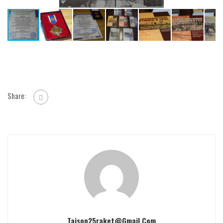
Share:
Taison25raket@gmail.com