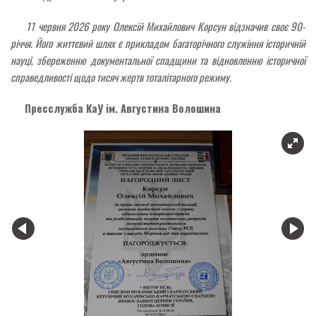
11 червня 2026 року Олексій Михайлович Корсун відзначив своє 90-
річчя. Його життєвий шлях є прикладом багаторічного служіння історичній
науці, збереженню документальної спадщини та відновленню історичної
справедливості щодо тисяч жертв тоталітарного режиму.
Пресслужба КаУ ім. Августина Волошина