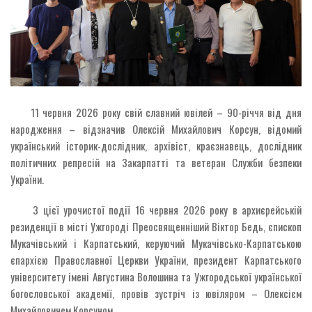
11 червня 2026 року свій славний ювілей – 90-річчя від дня
народження – відзначив Олексій Михайлович Корсун, відомий
український історик-дослідник, архівіст, краєзнавець, дослідник
політичних репресій на Закарпатті та ветеран Служби безпеки
України.
З цієї урочистої події 16 червня 2026 року в архиєрейській
резиденції в місті Ужгороді Преосвященніший Віктор Бедь, єпископ
Мукачівський і Карпатський, керуючий Мукачівсько-Карпатською
єпархією Православної Церкви України, президент Карпатського
університету імені Августина Волошина та Ужгородської української
богословської академії, провів зустріч із ювіляром – Олексієм
Михайловичем Корсуном.