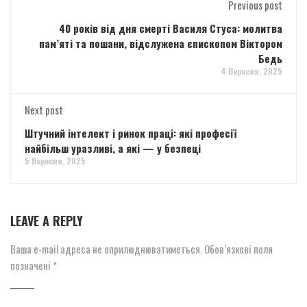
Previous post
40 років від дня смерті Василя Стуса: молитва
пам’яті та пошани, відслужена єпископом Віктором
Бедь
4 Вересня, 2025
Next post
Штучний інтелект і ринок праці: які професії
найбільш уразливі, а які — у безпеці
5 Вересня, 2025
LEAVE A REPLY
Ваша e-mail адреса не оприлюднюватиметься.
Обов’язкові поля
позначені
*