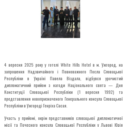
4 вересня 2025 року у готелі White Hills Hotel в м. Ужгород, на
запрошення Надзвичайного і Повноважного Посла Словацької
Республіки в Україні Павела Віздала, відбувся урочистий
дипломатичний прийом з нагоди Національного свята — Дня
Конституції Словацької Республіки (1 вересня 1992) та
представлення новопризначеного Генерального консула Словацької
Республіки в Ужгороді Генріха Сасая.
Участь у прийомі, окрім представників словацької дипломатичної
місії та Почесного консула Словацької Республіки у Львові Юрія