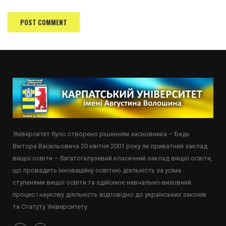
Університет було створено рішенням засновника – Бедь
Віктора Васильовича 20 квітня 2001 року як приватний заклад
вищої освіти – багатогалузевий класичний заклад вищої освіти,
що провадить інноваційну освітню діяльність за усіма
ступенями вищої освіти та здійснює навчально-виховний
процес і наукову діяльність відповідно до українських законів
та Статуту Університету.