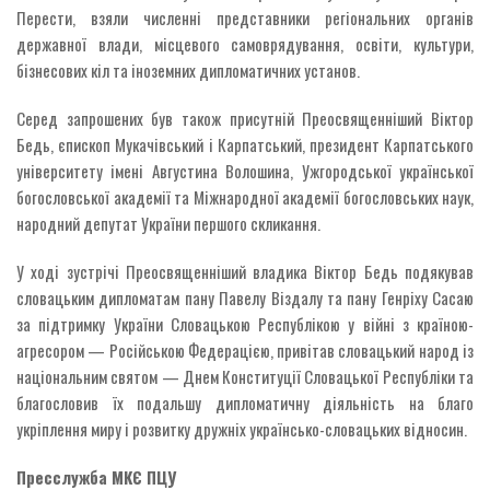
Перести, взяли численні представники регіональних органів
державної влади, місцевого самоврядування, освіти, культури,
бізнесових кіл та іноземних дипломатичних установ.
Серед запрошених був також присутній Преосвященніший Віктор
Бедь, єпископ Мукачівський і Карпатський, президент Карпатського
університету імені Августина Волошина, Ужгородської української
богословської академії та Міжнародної академії богословських наук,
народний депутат України першого скликання.
У ході зустрічі Преосвященніший владика Віктор Бедь подякував
словацьким дипломатам пану Павелу Віздалу та пану Генріху Сасаю
за підтримку України Словацькою Республікою у війні з країною-
агресором — Російською Федерацією, привітав словацький народ із
національним святом — Днем Конституції Словацької Республіки та
благословив їх подальшу дипломатичну діяльність на благо
укріплення миру і розвитку дружніх українсько-словацьких відносин.
Пресслужба МКЄ ПЦУ