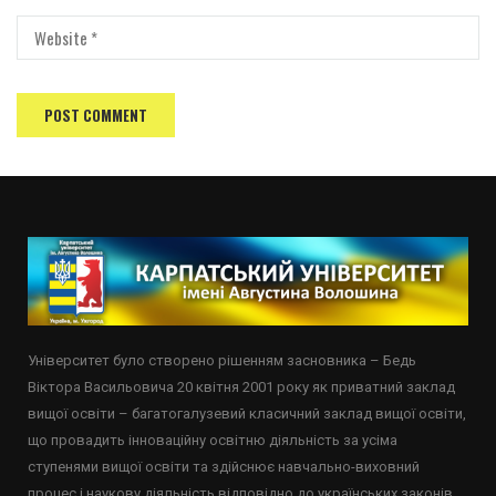
Університет було створено рішенням засновника – Бедь
Віктора Васильовича 20 квітня 2001 року як приватний заклад
вищої освіти – багатогалузевий класичний заклад вищої освіти,
що провадить інноваційну освітню діяльність за усіма
ступенями вищої освіти та здійснює навчально-виховний
процес і наукову діяльність відповідно до українських законів