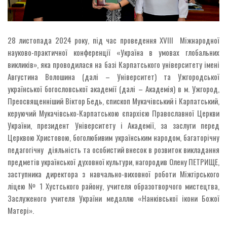
28 листопада 2024 року, під час проведення ХVІІІ Міжнародної
науково-практичної конференції «Україна в умовах глобальних
викликів», яка проводилася на базі Карпатського університету імені
Августина Волошина (далі – Університет) та Ужгородської
української богословської академії (далі – Академія) в м. Ужгород,
Преосвященніший Віктор Бедь, єпископ Мукачівський і Карпатський,
керуючий Мукачівсько-Карпатською єпархією Православної Церкви
України, президент Університету і Академії, за заслуги перед
Церквою Христовою, боголюбивим українським народом, багаторічну
педагогічну діяльність та особистий внесок в розвиток викладання
предметів української духовної культури, нагородив Олену ПЕТРИЩЕ,
заступника директора з навчально-виховної роботи Міжгірського
ліцею № 1 Хустського району, учителя образотворчого мистецтва,
Заслуженого учителя України медаллю «Нанківської ікони Божої
Матері».