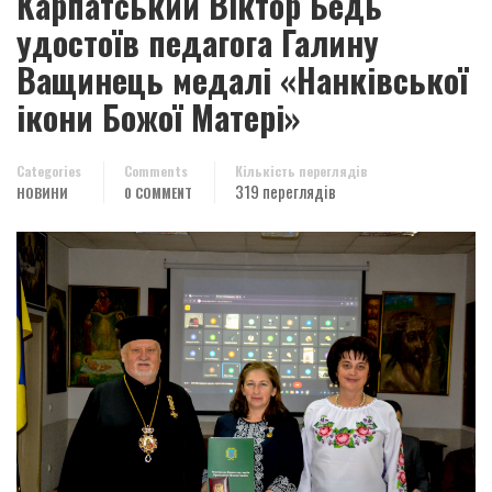
Карпатський Віктор Бедь
удостоїв педагога Галину
Ващинець медалі «Нанківської
ікони Божої Матері»
Categories
Comments
Кількість переглядів
319 переглядів
НОВИНИ
0 COMMENT