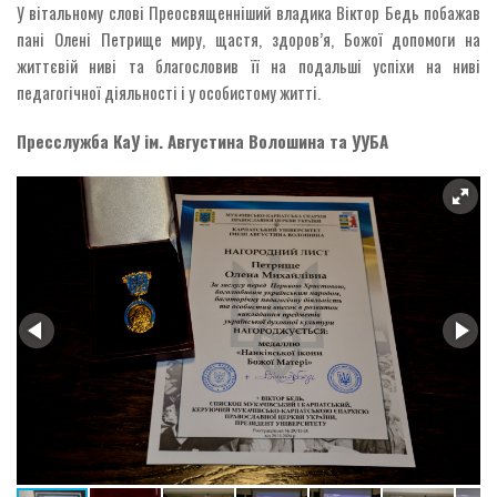
У вітальному слові Преосвященніший владика Віктор Бедь побажав
пані Олені Петрище миру, щастя, здоров’я, Божої допомоги на
життєвій ниві та благословив її на подальші успіхи на ниві
педагогічної діяльності і у особистому житті.
Пресслужба КаУ ім. Августина Волошина та УУБА