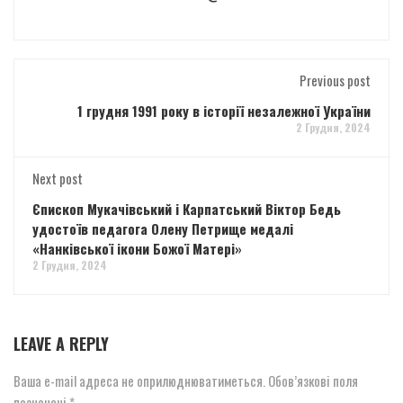
Previous post
1 грудня 1991 року в історії незалежної України
2 Грудня, 2024
Next post
Єпископ Мукачівський і Карпатський Віктор Бедь
удостоїв педагога Олену Петрище медалі
«Нанківської ікони Божої Матері»
2 Грудня, 2024
LEAVE A REPLY
Ваша e-mail адреса не оприлюднюватиметься.
Обов’язкові поля
позначені
*