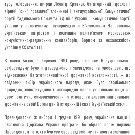
туру голосування, виграв Леонід Кравчук, багаторічний ідеолог і
вірний “син” правлячої злочинної і антиукраїнської Комуністичної
партії Радянського Союзу та її філії в Україні – Комуністичної партії
України у політичному суперництві з В’ячеславом Чорноволом,
українським патріотом і колишнім політв’язнем московських
комуністично-радянських концтаборів, борцем за незалежність
України у ХХ столітті.
З ласки Божої, 1 березня 1991 року, рішенням Всеукраїнського
референдуму було підтверджено і засвідчено на увесь світ, що
відновлення багатотисячолітньої державної незалежності, – це
свідомий вибір українського народу, яким було реалізовано
природнє, конституційне і міжнародне право української нації на
своє політичне самовизначення та створення власної національної
держави на своїй Богом даній історичній і святій українській землі.
Президентські ж вибори 1 грудня 1991 року, українська нація і
незалежна Держава Україна програли, бо обрала своїм першим
Президентом того, хто був усе своє свідоме життя носієм злочинної