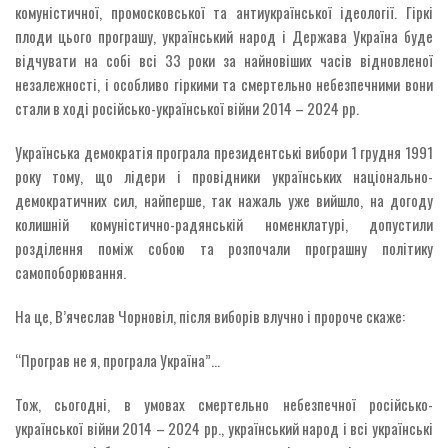
комуністичної, промосковської та антиукраїнської ідеології. Гіркі
плоди цього програшу, український народ і Держава Україна буде
відчувати на собі всі 33 роки за найновіших часів відновленої
незалежності, і особливо гіркими та смертельно небезпечними вони
стали в ході російсько-української війни 2014 – 2024 рр.
Українська демократія програла президентські вибори 1 грудня 1991
року тому, що лідери і провідники українських національно-
демократичних сил, найперше, так нажаль уже вийшло, на догоду
колишній комуністично-радянській номенклатурі, допустили
розділення поміж собою та розпочали програшну політику
самопоборювання.
На це, В’ячеслав Чорновіл, після виборів влучно і пророче скаже:
“Програв не я, програла Україна”…
Тож, сьогодні, в умовах смертельно небезпечної російсько-
української війни 2014 – 2024 рр., український народ і всі українські