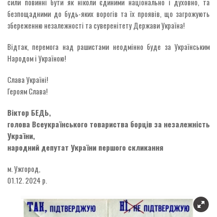
сили повинні бути як ніколи єдиними національно і духовно, та
безпощадними до будь-яких ворогів та їх проявів, що загрожують
збереженню незалежності та суверенітету Держави Україна!
Відтак, перемога над рашистами неодмінно буде за Українським
Народом і Україною!
Слава Україні!
Героям Слава!
Віктор БЕДЬ,
голова Всеукраїнського товариства борців за незалежність
України,
народний депутат України першого скликання
м. Ужгород,
01.12. 2024 р.