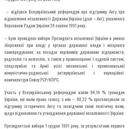
– відбувся Всеукраїнський референдум про підтримку Акту про
відновлення незалежності Держави Україна (далі – Акт), ухваленого
Верховною Радою України 24 серпня 1991 року;
– було проведено вибори Президента незалежної України в умовах
збереженої при владі у органах державної влади і місцевого
самоврядування, на посадах керівників державних підприємств,
радгоспів та колгоспів, а також у правоохоронні і судовій системі,
спецслужбах та Армії усієї московської і промосковської
комуністично-радянської антиукраїнської і окупаційної
номенклатури Союзу РСР/КПРС.
Участь у Всеукраїнському референдумі взяли 84,14 % громадян
України, які мали право голосу, з них – 90,32 % проголосували за
підтримку історичного Акту та засвідчили свою політичну волю,
щодо відновлення та утвердження державної незалежності України.
Президентські вибори 1 грудня 1991 року, за результатами першого