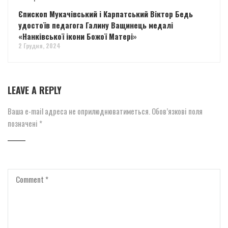
Єпископ Мукачівський і Карпатський Віктор Бедь
удостоїв педагога Галину Ващинець медалі
«Нанківської ікони Божої Матері»
2 Грудня, 2024
LEAVE A REPLY
Ваша e-mail адреса не оприлюднюватиметься.
Обов’язкові поля
позначені
*