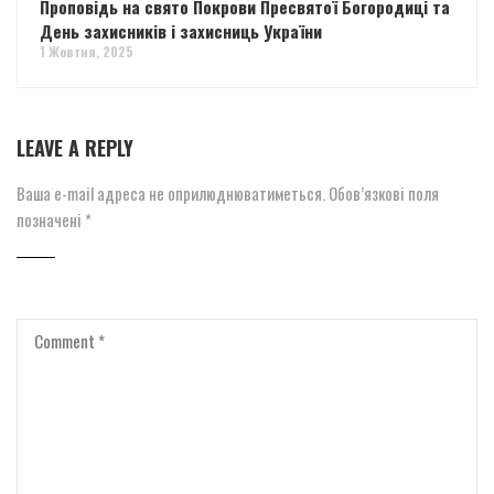
Проповідь на свято Покрови Пресвятої Богородиці та
День захисників і захисниць України
1 Жовтня, 2025
LEAVE A REPLY
Ваша e-mail адреса не оприлюднюватиметься.
Обов’язкові поля
позначені
*