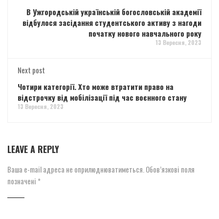
В Ужгородській українській богословській академії
відбулося засідання студентського активу з нагоди
початку нового навчального року
13 Вересня, 2023
Next post
Чотири категорії. Хто може втратити право на
відстрочку від мобілізації під час воєнного стану
13 Вересня, 2023
LEAVE A REPLY
Ваша e-mail адреса не оприлюднюватиметься.
Обов’язкові поля
позначені
*