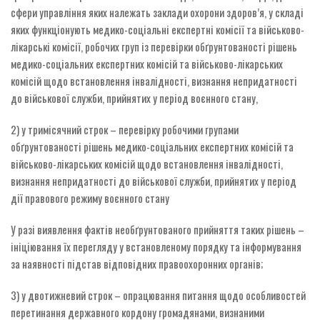
сфери управління яких належать заклади охорони здоров’я, у складі
яких функціонують медико-соціальні експертні комісії та військово-
лікарські комісії, робочих груп із перевірки обґрунтованості рішень
медико-соціальних експертних комісій та військово-лікарських
комісій щодо встановлення інвалідності, визнання непридатності
до військової служби, прийнятих у період воєнного стану,
2) у тримісячний строк – перевірку робочими групами
обґрунтованості рішень медико-соціальних експертних комісій та
військово-лікарських комісій щодо встановлення інвалідності,
визнання непридатності до військової служби, прийнятих у період
дії правового режиму воєнного стану
У разі виявлення фактів необґрунтованого прийняття таких рішень –
ініціювання їх перегляду у встановленому порядку та інформування
за наявності підстав відповідних правоохоронних органів;
3) у двотижневий строк – опрацювання питання щодо особливостей
перетинання державного кордону громадянами, визнаними