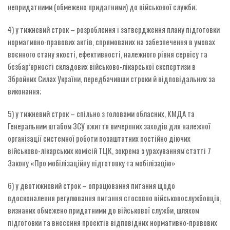
непридатними (обмежено придатними) до військової служби;
4) у тижневий строк – розроблення і затвердження плану підготовки
нормативно-правових актів, спрямованих на забезпечення в умовах
воєнного стану якості, ефективності, належного рівня сервісу та
безбар’єрності складових військово-лікарської експертизи в
Збройних Силах України, передбачивши строки й відповідальних за
виконання;
5) у тижневий строк – спільно з головами обласних, КМДА та
Генеральним штабом ЗСУ вжиття вичерпних заходів для належної
організації системної роботи позаштатних постійно діючих
військово-лікарських комісій ТЦК, зокрема з урахуванням статті 7
Закону «Про мобілізаційну підготовку та мобілізацію»
6) у двотижневий строк – опрацювання питання щодо
вдосконалення регулювання питання стосовно військовослужбовців,
визнаних обмежено придатними до військової служби, шляхом
підготовки та внесення проектів відповідних нормативно-правових