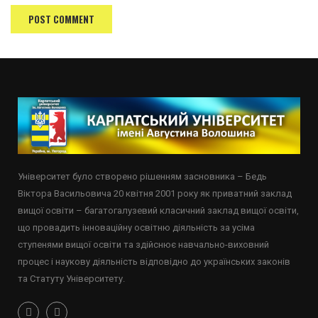
Університет було створено рішенням засновника – Бедь
Віктора Васильовича 20 квітня 2001 року як приватний заклад
вищої освіти – багатогалузевий класичний заклад вищої освіти,
що провадить інноваційну освітню діяльність за усіма
ступенями вищої освіти та здійснює навчально-виховний
процес і наукову діяльність відповідно до українських законів
та Статуту Університету.