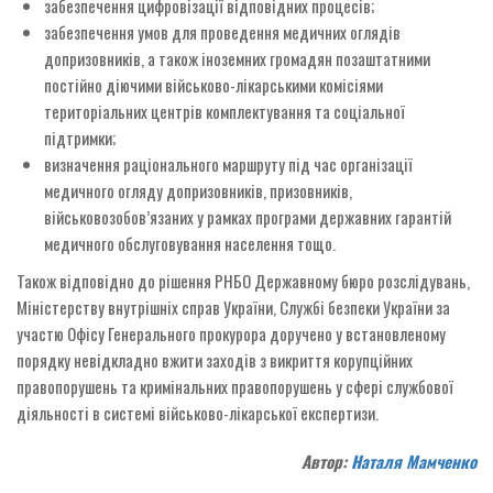
забезпечення цифровізації відповідних процесів;
забезпечення умов для проведення медичних оглядів
допризовників, а також іноземних громадян позаштатними
постійно діючими військово-лікарськими комісіями
територіальних центрів комплектування та соціальної
підтримки;
визначення раціонального маршруту під час організації
медичного огляду допризовників, призовників,
військовозобов’язаних у рамках програми державних гарантій
медичного обслуговування населення тощо.
Також відповідно до рішення РНБО Державному бюро розслідувань,
Міністерству внутрішніх справ України, Службі безпеки України за
участю Офісу Генерального прокурора доручено у встановленому
порядку невідкладно вжити заходів з викриття корупційних
правопорушень та кримінальних правопорушень у сфері службової
діяльності в системі військово-лікарської експертизи.
Автор:
Наталя Мамченко