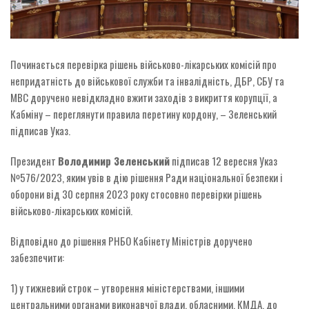
Починається перевірка рішень військово-лікарських комісій про
непридатність до військової служби та інвалідність, ДБР, СБУ та
МВС доручено невідкладно вжити заходів з викриття корупції, а
Кабміну – переглянути правила перетину кордону, – Зеленський
підписав Указ.
Президент
Володимир Зеленський
підписав 12 вересня Указ
№576/2023, яким увів в дію рішення Ради національної безпеки і
оборони від 30 серпня 2023 року стосовно перевірки рішень
військово-лікарських комісій.
Відповідно до рішення РНБО Кабінету Міністрів доручено
забезпечити:
1) у тижневий строк – утворення міністерствами, іншими
центральними органами виконавчої влади, обласними, КМДА, до