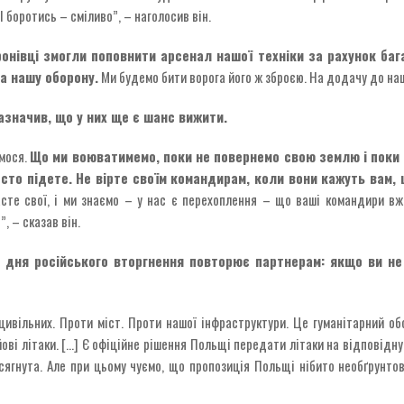
І боротись – сміливо”, – наголосив він.
ронівці змогли поповнити арсенал нашої техніки за рахунок бага
а нашу оборону.
Ми будемо бити ворога його ж зброєю. На додачу до нашо
азначив, що у них ще є шанс вижити.
амося.
Що ми воюватимемо, поки не повернемо свою землю і поки н
сто підете. Не вірте своїм командирам, коли вони кажуть вам, 
асте свої, і ми знаємо – у нас є перехоплення – що ваші командири вж
, – сказав він.
 дня російського вторгнення повторює партнерам: якщо ви не
 цивільних. Проти міст. Проти нашої інфраструктури. Це гуманітарний об
йові літаки. […] Є офіційне рішення Польщі передати літаки на відповідн
гнута. Але при цьому чуємо, що пропозиція Польщі нібито необґрунтова