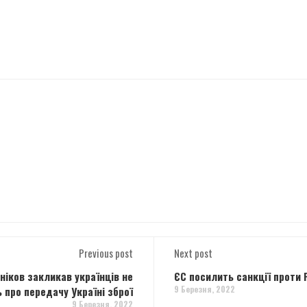
Previous post
Next post
ніков закликав українців не
ЄС посилить санкції проти Р
9 Березня, 2022
про передачу Україні зброї
9 Березня, 2022