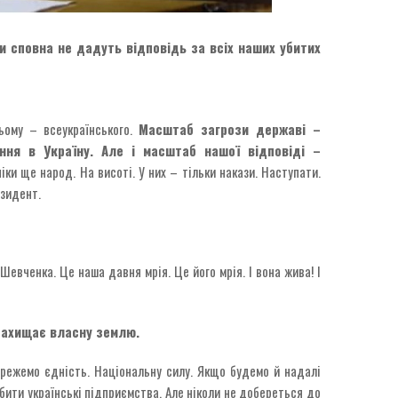
 сповна не дадуть відповідь за всіх наших убитих
ньому – всеукраїнського.
Масштаб загрози державі –
ння в Україну. Але і масштаб нашої відповіді –
ніки ще народ. На висоті. У них – тільки накази. Наступати.
езидент.
 Шевченка. Це наша давня мрія. Це його мрія. І вона жива! І
 захищає власну землю.
ережемо єдність. Національну силу. Якщо будемо й надалі
збити українські підприємства. Але ніколи не добереться до