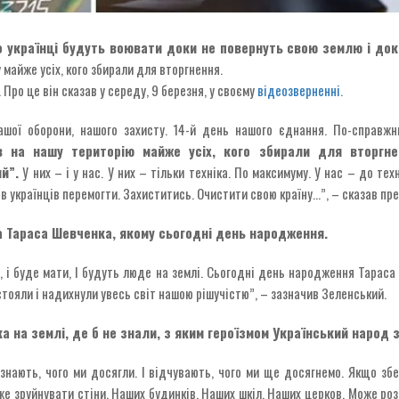
українці будуть воювати доки не повернуть свою землю і доки
 майже усіх, кого збирали для вторгнення.
 Про це він сказав у середу, 9 березня, у своєму
відеозверненні.
нашої оборони, нашого захисту. 14-й день нашого єднання. По-справж
в на нашу територію майже усіх, кого збирали для вторгне
й”.
У них – і у нас. У них – тільки техніка. По максимуму. У нас – до тех
в українців перемогти. Захиститись. Очистити свою країну…”, – сказав пр
 Тараса Шевченка, якому сьогодні день народження.
н, і буде мати, І будуть люде на землі. Сьогодні день народження Тараса
истояли і надихнули увесь світ нашою рішучістю”, – зазначив Зеленський.
а на землі, де б не знали, з яким героїзмом Український народ
 знають, чого ми досягли. І відчувають, чого ми ще досягнемо. Якщо зб
же зруйнувати стіни. Наших будинків. Наших шкіл. Наших церков. Може ро