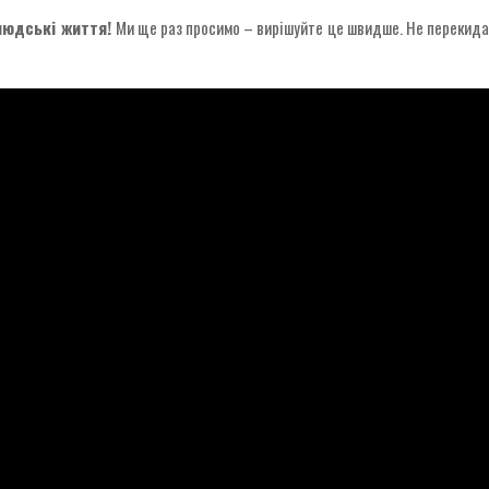
 людські життя!
Ми ще раз просимо – вирішуйте це швидше. Не перекидай