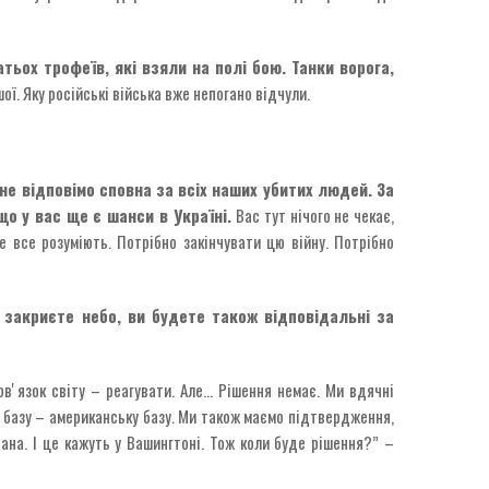
тьох трофеїв, які взяли на полі бою. Танки ворога,
ї. Яку російські війська вже непогано відчули.
е відповімо сповна за всіх наших убитих людей. За
що у вас ще є шанси в Україні.
Вас тут нічого не чекає,
е все розуміють. Потрібно закінчувати цю війну. Потрібно
 закриєте небо, ви будете також відповідальні за
овʼязок світу – реагувати. Але… Рішення немає. Ми вдячні
у базу – американську базу. Ми також маємо підтвердження,
на. І це кажуть у Вашингтоні. Тож коли буде рішення?” –