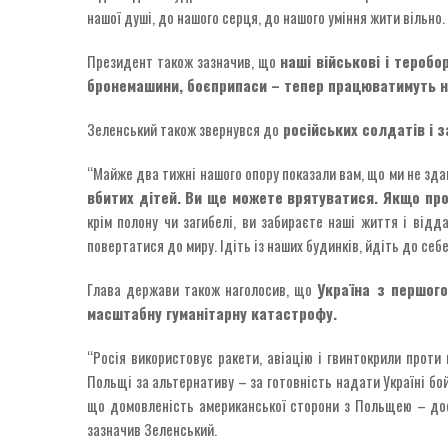
нашої душі, до нашого серця, до нашого уміння жити вільно. 
Президент також зазначив, що
наші військові і теробо
бронемашини, боєприпаси – тепер працюватимуть н
Зеленський також звернувся до
російських солдатів і з
“Майже два тижні нашого опору показали вам, що ми не зд
вбитих дітей. Ви ще можете врятуватися. Якщо про
крім полону чи загибелі, ви забираєте наші життя і відд
повертатися до миру. Ідіть із наших будинків, йдіть до себе”
Глава держави також наголосив, що
Україна з першого
масштабну гуманітарну катастрофу.
“Росія використовує ракети, авіацію і гвинтокрили проти
Польщі за альтернативу – за готовність надати Україні бо
що домовленість американської сторони з Польщею – дося
зазначив Зеленський.