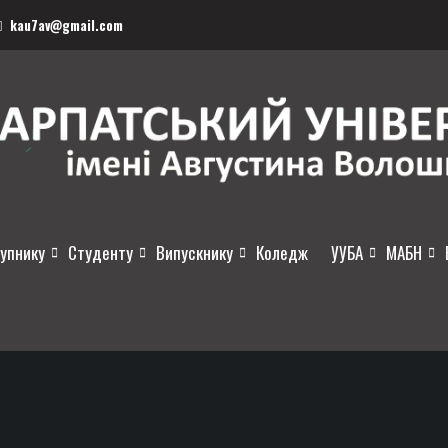
kau7av@gmail.com
упнику
Студенту
Випускнику
Коледж
УУБА
МАБН