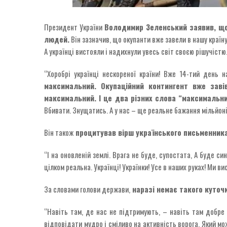
Президент України
Володимир Зеленський заявив, що 
людей.
Він зазначив, що окупанти вже завели в нашу країну
А українці вистояли і надихнули увесь світ своєю рішучістю.
“Хоробрі українці нескореної країни! Вже 14-тий день 
максимальний. Окупаційний контингент вже заві
максимальний. І це два різних слова “максимальни
Вбивати. Знущатись. А у нас – ще реальне бажання мільйоні
Він також
процитував вірш українського письменника
“І на оновленій землі. Врага не буде, супостата, А буде си
цілком реальна. Українці! Українки! Усе в наших руках! Ми в
За словами голови держави,
наразі немає такого куточк
“Навіть там, де нас не підтримують, – навіть там добре
відповідати мудро і сміливо на активність ворога. Який мо