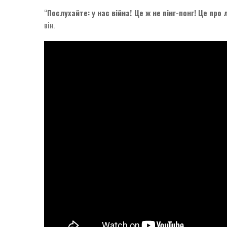
“
Послухайте: у нас війна! Це ж не пінг-понг! Це про
він.