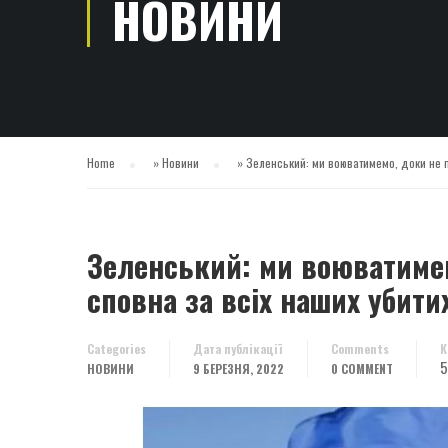
НОВИНИ
Home
»
Новини
»
Зеленський: ми воюватимемо, доки не п
Зеленський: ми воюватимем
сповна за всіх наших убити
Categories
Дата публікації
Comments
К
5
НОВИНИ
9 БЕРЕЗНЯ, 2022
0 COMMENT