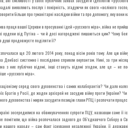
ів, ані сміливості у своїх публічних заявах засудити ідеологію «русского
адалі виявляють послух і покірність, згадуючи як свого «вєлікого госп
оворити більше про гуманітарні наслідки війни та про допомогу, яку вони
лива праця вашої Церкви в просуванні ідей «русского міра», війна не прий
ькі ордени від Путіна – чи й досі нагороджені пишаються цим? Чому боя
 в душі продовжуєте поділяти її?
озпочалася ще 20 лютого 2014 року, понад вісім років тому. Але цю війн
на Донбасі системно і послідовно сприяли окупантам. Нині, за три міся
на з них публічно відомі, інші стануть відомі згодом, але це – не п
іше «русского міра».
ораціонізму серед свого духовенства і самих колаборантів? Чи дало нал
х братів у Росії, де жоден архієрей не засудив війну проти України? Чи
сного духовенства і мирян засудити позицію глави РПЦ і розпочати проце
 Україні зосередилися на обвинуваченнях супроти ПЦУ, назвавши саме її 
 не помітили, що війна розпочалася задовго до Об’єднавчого Собору в С
и нашого народу – сам факт існування незалежної України, її державні