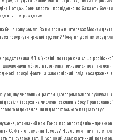
 міра», засудити вчинки свого патріарха, глави і керівника
одіна і отца». Вони вперто і послідовно не бажають бачити
 надають постраждалим.
шла би на нашу землю! За цю працю в інтересах Москви дехто
ться повернути криваві ордени? Чому ви досі не засудили
у представники МП в Україні, повторюючи кліше російської
ці широкомасштабного вторгнення, виявилися нові численні
оодинокі прикрі факти, а закономірний плід насадження в
ежну оцінку численним фактам цілеспрямованого руйнування
 відповіли ієрархи на численні заклики з боку Православної
с повного відокремлення від Московського патріархату?
існування, отриманий нею Томос про автокефалію «причиною
вятій Софії й отримання Томосу? Невже вам і нині не стало
сть та суверенітет, її успішний демократичний розвиток,