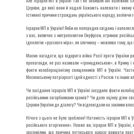
Але ієрархи МП в Україні так і не знайшли ані належних сл
Церкви, до якої вони й надалі бажають належати і якому н
істинної причини страждань українського народу, воліючи г
Ієрархи МП в Україні! Якби не попередня свідома і наполег
з вас, включно з митрополитом Онуфрієм, отримав російс
ідеологію «русского міра», як злочинну – можливо тому, що
Маємо нагадати, що відкрита війна Росії проти України р
пропаганди, не раз називали «громадянською», в Криму і 
факти колабораціонізму священників МП в Україні. Части
Московському патріархаті ідей єдності з Росією та інших кл
Чи засідання ієрархів МП в Україні засудило факти колаб
російськими загарбниками храмів? Чи дало оцінку діям свої
Церкви України до діалогу? Чи відповідали на заклики вла
Нічого з цього не було зроблене! Натомість ієрархи МП в
російського вторгнення». Невже ви, ієрархи МП в Україні,
зрозумілим, що причина путінського наказу воювати прот