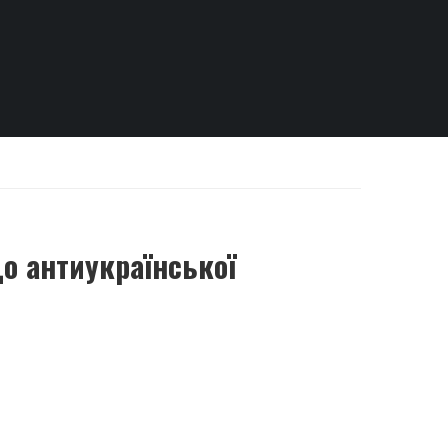
о антиукраїнської