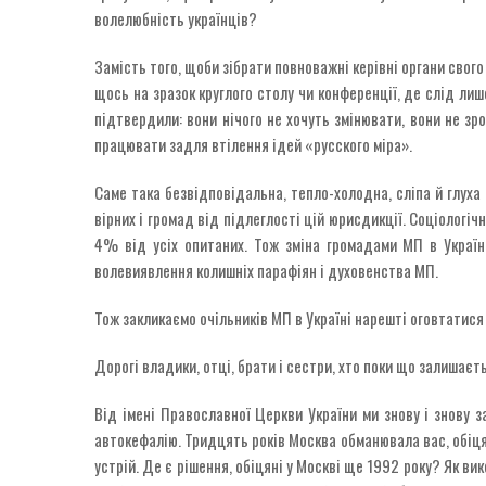
волелюбність українців?
Замість того, щоби зібрати повноважні керівні органи свого
щось на зразок круглого столу чи конференції, де слід ли
підтвердили: вони нічого не хочуть змінювати, вони не зр
працювати задля втілення ідей «русского міра».
Саме така безвідповідальна, тепло-холодна, сліпа й глуха
вірних і громад від підлеглості цій юрисдикції. Соціологі
4% від усіх опитаних. Тож зміна громадами МП в Україн
волевиявлення колишніх парафіян і духовенства МП.
Тож закликаємо очільників МП в Україні нарешті оговтатися 
Дорогі владики, отці, брати і сестри, хто поки що залишаєт
Від імені Православної Церкви України ми знову і знову 
автокефалію. Тридцять років Москва обманювала вас, обіц
устрій. Де є рішення, обіцяні у Москві ще 1992 року? Як ви