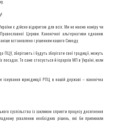
му.
у!
країни є дійсно відкритою для всіх. Ми не маємо наміру чи
 Православної Церкви. Канонічної альтернативи єднанню
раніше встановлено і рішенням нашого Синоду.
 ПЦУ, зберігають і будуть зберігати свої традиції, можуть
 посадах. Те саме стосується й ієрархів МП в Україні, коли
ме існування юрисдикції РПЦ в нашій державі – канонічна
кого суспільства із закликом сприяти процесу досягнення
ладному ухваленню необхідних рішень, які би припинили