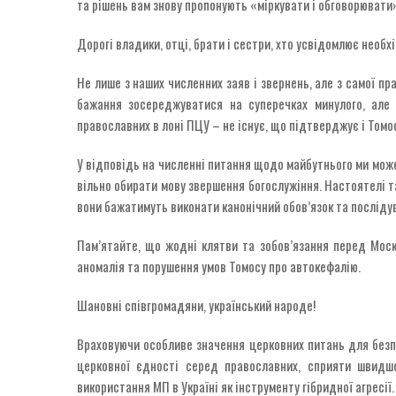
та рішень вам знову пропонують «міркувати і обговорювати»
Дорогі владики, отці, брати і сестри, хто усвідомлює необ
Не лише з наших численних заяв і звернень, але з самої п
бажання зосереджуватися на суперечках минулого, але 
православних в лоні ПЦУ – не існує, що підтверджує і Томо
У відповідь на численні питання щодо майбутнього ми може
вільно обирати мову звершення богослужіння. Настоятелі та
вони бажатимуть виконати канонічний обов’язок та посліду
Пам’ятайте, що жодні клятви та зобов’язання перед Моск
аномалія та порушення умов Томосу про автокефалію.
Шановні співгромадяни, український народе!
Враховуючи особливе значення церковних питань для безп
церковної єдності серед православних, сприяти швидшо
використання МП в Україні як інструменту гібридної агресії.