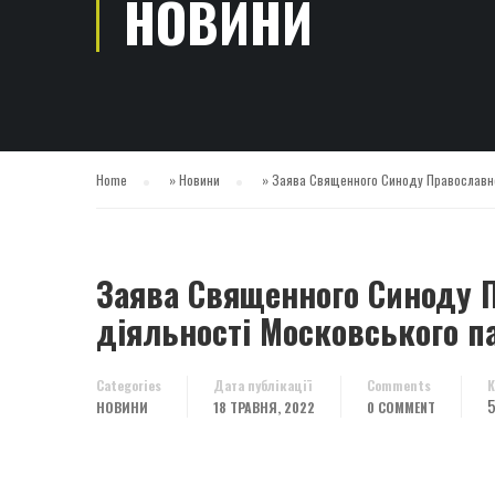
НОВИНИ
Home
»
Новини
»
Заява Священного Синоду Православної 
Заява Священного Синоду П
діяльності Московського па
Categories
Дата публікації
Comments
К
5
НОВИНИ
18 ТРАВНЯ, 2022
0 COMMENT