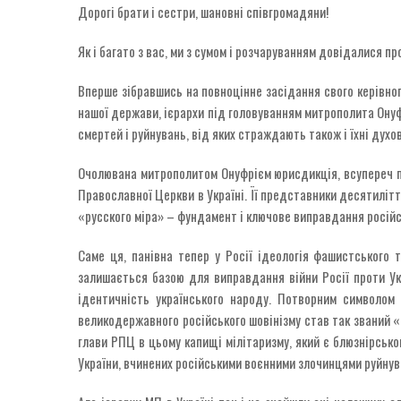
Дорогі брати і сестри, шановні співгромадяни!
‌Як і багато з вас, ми з сумом і розчаруванням довідалися п
Вперше зібравшись на повноцінне засідання свого керівного
нашої держави, ієрархи під головуванням митрополита Онуфр
смертей і руйнувань, від яких страждають також і їхні дух
Очолювана митрополитом Онуфрієм юрисдикція, всупереч п
Православної Церкви в Україні. Її представники десятилітт
«русского міра» – фундамент і ключове виправдання російс
Саме ця, панівна тепер у Росії ідеологія фашистського т
залишається базою для виправдання війни Росії проти Укр
ідентичність українського народу. Потворним символом 
великодержавного російського шовінізму став так званий 
глави РПЦ в цьому капищі мілітаризму, який є блюзнірсь
України, вчинених російськими воєнними злочинцями руйнува