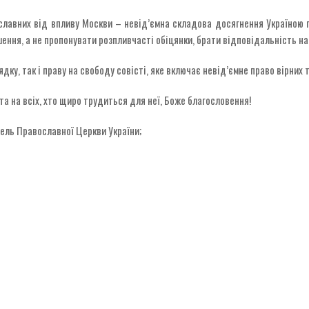
лавних від впливу Москви – невід’ємна складова досягнення Україною пе
ення, а не пропонувати розпливчасті обіцянки, брати відповідальність на с
ку, так і праву на свободу совісті, яке включає невід’ємне право вірних
а на всіх, хто щиро трудиться для неї, Боже благословення!
тель Православної Церкви України;