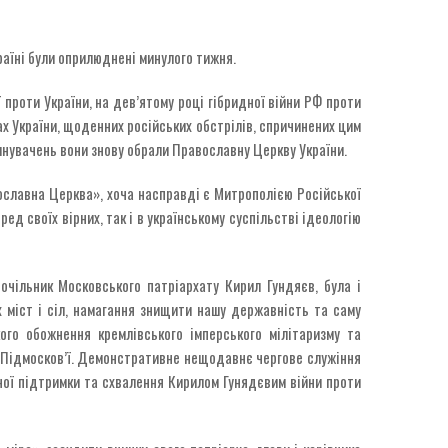
країні були оприлюднені минулого тижня.
 проти України, на дев’ятому році гібридної війни РФ проти
ах України, щоденних російських обстрілів, спричинених цим
винувачень вони знову обрали Православну Церкву України.
славна Церква», хоча насправді є Митрополією Російської
д своїх вірних, так і в українському суспільстві ідеологію
 очільник Московського патріархату Кирил Гундяєв, була і
х міст і сіл, намагання знищити нашу державність та саму
ого обожнення кремлівського імперського мілітаризму та
в Підмосков’ї. Демонстративне нещодавнє чергове служіння
ої підтримки та схвалення Кирилом Гунядєвим війни проти