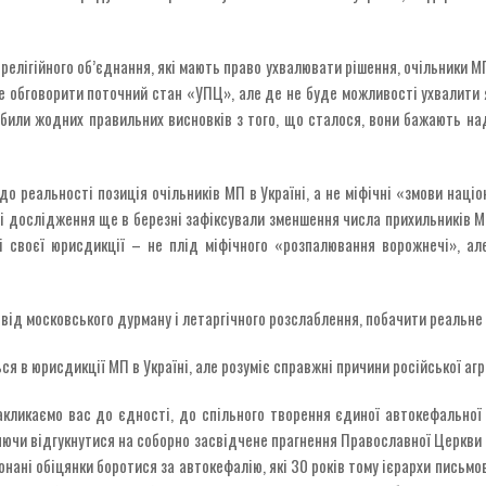
 релігійного об’єднання, які мають право ухвалювати рішення, очільники М
ше обговорити поточний стан «УПЦ», але де не буде можливості ухвалити 
обили жодних правильних висновків з того, що сталося, вони бажають на
 до реальності позиція очільників МП в Україні, а не міфічні «змови нац
чні дослідження ще в березні зафіксували зменшення числа прихильників М
і своєї юрисдикції – не плід міфічного «розпалювання ворожнечі», але
від московського дурману і летаргічного розслаблення, побачити реальне 
ься в юрисдикції МП в Україні, але розуміє справжні причини російської агр
закликаємо вас до єдності, до спільного творення єдиної автокефальної
яючи відгукнутися на соборно засвідчене прагнення Православної Церкви 
конані обіцянки боротися за автокефалію, які 30 років тому ієрархи письмо