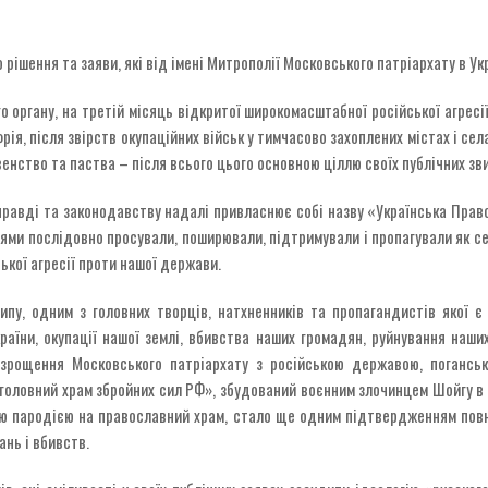
ро рішення та заяви, які від імені Митрополії Московського патріархату в У
 органу, на третій місяць відкритої широкомасштабної російської агресії
ія, після звірств окупаційних військ у тимчасово захоплених містах і сел
овенство та паства – після всього цього основною ціллю своїх публічних з
равді та законодавству надалі привласнює собі назву «Українська Право
ями послідовно просували, поширювали, підтримували і пропагували як сере
ької агресії проти нашої держави.
ипу, одним з головних творців, натхненників та пропагандистів якої є
аїни, окупації нашої землі, вбивства наших громадян, руйнування наши
зрощення Московського патріархату з російською державою, поганськ
«головний храм збройних сил РФ», збудований воєнним злочинцем Шойгу 
кою пародією на православний храм, стало ще одним підтвердженням повн
нь і вбивств.