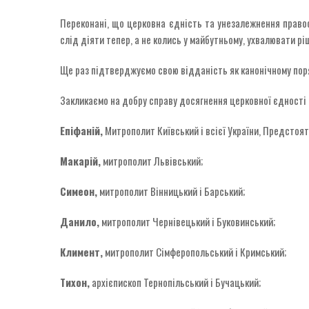
Переконані, що церковна єдність та унезалежнення правос
слід діяти тепер, а не колись у майбутньому, ухвалювати ріш
Ще раз підтверджуємо свою відданість як канонічному поряд
Закликаємо на добру справу досягнення церковної єдності т
Епіфаній,
Митрополит Київський і всієї України, Предстоя
Макарій,
митрополит Львівський;
Симеон,
митрополит Вінницький і Барський;
Данило,
митрополит Чернівецький і Буковинський;
Климент,
митрополит Сімферопольський і Кримський;
Тихон,
архієпископ Тернопільський і Бучацький;