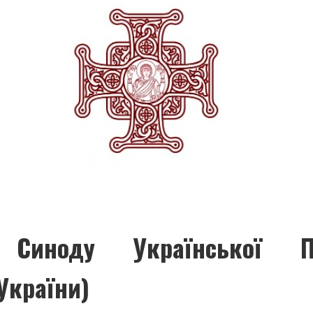
 Синоду Української Пр
України)