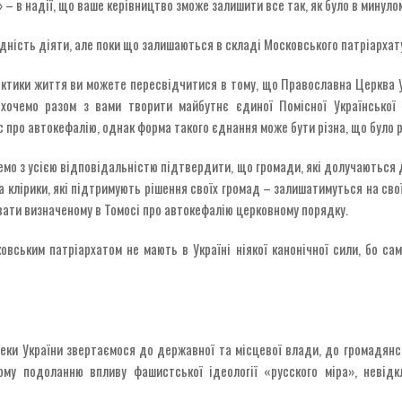
 – в надії, що ваше керівництво зможе залишити все так, як було в минуло
хідність діяти, але поки що залишаються в складі Московського патріархат
рактики життя ви можете пересвідчитися в тому, що Православна Церква У
хочемо разом з вами творити майбутнє єдиної Помісної Української
с про автокефалію, однак форма такого єднання може бути різна, що було 
мо з усією відповідальністю підтвердити, що громади, які долучаються до
 клірики, які підтримують рішення своїх громад – залишатимуться на своїх
вати визначеному в Томосі про автокефалію церковному порядку.
овським патріархатом не мають в Україні ніякої канонічної сили, бо са
еки України звертаємося до державної та місцевої влади, до громадянсь
му подоланню впливу фашистської ідеології «русского міра», невідк