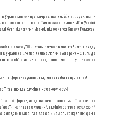
П в Україні заявили про намір колись у майбутньому скликати
якесь конкретне рішення. Тим самим очільники МП в Україні
далі бути підлеглими Москві, підкорятися Кирилу Гундяєву,
іоналістів проти УПЦ», стали причиною масштабного відходу
П в Україні на 3/4 порівняно з лютим цього року – з 15% до
 цілком об’єктивний процес, основа якого – усвідомлене
життя Церкви і суспільства, їхні потреби та прагнення!
есії та відкидає служіння «русскому міру»!
 Помісної Церкви, як це визначено канонами і Томосом про
в Україні мати автокефальний, адміністративно незалежний
во складали в Києві та в Харкові? Замість конкретних кроків