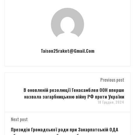
Taison25raket@gmail.com
Previous post
В оновленій резолюції Генасамблея ООН вперше
назвала загарбницькою війну РФ проти України
18 Грудня, 2024
Next post
Президія Громадської ради при Закарпатській ОДА