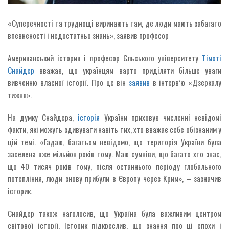
«Суперечності та труднощі виринають там, де люди мають забагато
впевненості і недостатньо знань», заявив професор
Американський історик і професор Єльського університету
Тімоті
Снайдер
вважає, що українцям варто приділяти більше уваги
вивченню власної історії. Про це він
заявив
в інтерв’ю «Дзеркалу
тижня».
На думку Снайдера,
історія
України приховує численні невідомі
факти, які можуть здивувати навіть тих, хто вважає себе обізнаним у
цій темі. «Гадаю, багатьом невідомо, що територія України була
заселена вже мільйон років тому. Маю сумніви, що багато хто знає,
що 40 тисяч років тому, після останнього періоду глобального
потепління, люди знову прибули в Європу через Крим», – зазначив
історик.
Снайдер також наголосив, що Україна була важливим центром
світової історії. Історик підкреслив, що знання про ці епохи і