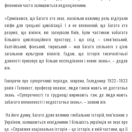
феномени часто залишаються недооціненими.
«Сумніваюся, що багато хто знає, наскільки важливу роль відіграли
скіфи для грецької цивілізації. І я не впевнений, що багато хто
розуміє, що вікінги, які заснували Київ, були частиною набагато
більшого цивілізаційного простору, і що схід – слов’янський,
балтійський, фінський, тюркський – мав багато спільного з цією
загальною культурою вікінгів. Гадаю, що історія тисячолітньої
давності приховує ще більше несподіванок і нових знань», – додав
він.
Говорячи про суперечливі періоди, зокрема, Голодомор 1932–1933
років і Голокост, професор вважає, люди також мають не достатньо
знань. «Суперечності та труднощі виринають там, де люди мають
забагато впевненості і недостатньо знань», – заявив він.
На його думку, багато дуже великих глобальних історій, пов’язаних з
Україною, залишаються невідомими. І більшість українців не знає про
це. «Справжня національна історія – це історія, в якій частини, що її