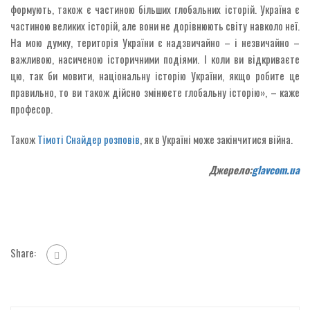
формують, також є частиною більших глобальних історій. Україна є
частиною великих історій, але вони не дорівнюють світу навколо неї.
На мою думку, територія України є надзвичайно – і незвичайно –
важливою, насиченою історичними подіями. І коли ви відкриваєте
цю, так би мовити, національну історію України, якщо робите це
правильно, то ви також дійсно змінюєте глобальну історію», – каже
професор.
Також
Тімоті Снайдер
розповів
, як в Україні може закінчитися війна.
Джерело:
glavcom.ua
Share: