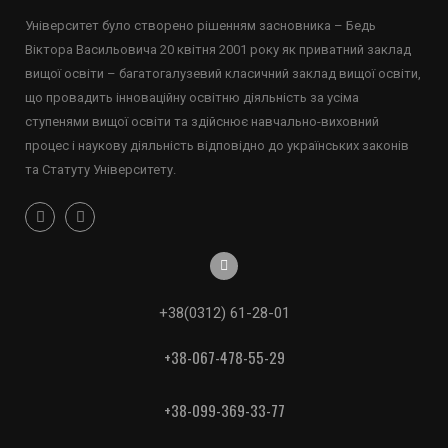
Університет було створено рішенням засновника – Бедь
Віктора Васильовича 20 квітня 2001 року як приватний заклад
вищої освіти – багатогалузевий класичний заклад вищої освіти,
що провадить інноваційну освітню діяльність за усіма
ступенями вищої освіти та здійснює навчально-виховний
процес і наукову діяльність відповідно до українських законів
та Статуту Університету.
+38(0312) 61-28-01
+38-067-478-55-29
+38-099-369-33-77