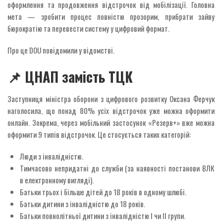
оформлення та продовження відстрочок від мобілізації. Головна
мета — зробити процес повністю прозорим, прибрати зайву
бюрократію та перевести систему у цифровий формат.
Про це DOU повідомили у відомстві.
📌 ЦНАП замість ТЦК
Заступниця міністра оборони з цифрового розвитку Оксана Ферчук
наголосила, що понад 80% усіх відстрочок уже можна оформити
онлайн. Зокрема, через мобільний застосунок «Резерв+» вже можна
оформити 9 типів відстрочок. Це стосується таких категорій:
Люди з інвалідністю.
Тимчасово непридатні до служби (за наявності постанови ВЛК
в електронному вигляді).
Батьки трьох і більше дітей до 18 років в одному шлюбі.
Батьки дитини з інвалідністю до 18 років.
Батьки повнолітньої дитини з інвалідністю I чи II групи.