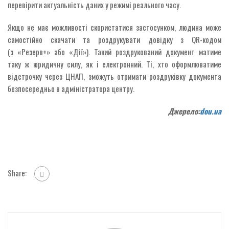
перевірити актуальність даних у режимі реального часу.
Якщо не має можливості скористатися застосунком, людина може
самостійно скачати та роздрукувати довідку з QR-кодом
(з «Резерв+» або «Дії»). Такий роздрукований документ матиме
таку ж юридичну силу, як і електронний. Ті, хто оформлюватиме
відстрочку через ЦНАП, зможуть отримати роздруківку документа
безпосередньо в адміністратора центру.
Джерело:
dou.ua
Share: