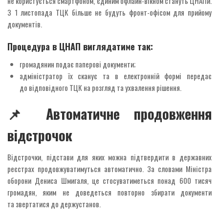
не користується смартфоном, єдиним офлайн-вікном стануть ЦНАПи.
З 1 листопада ТЦК більше не будуть фронт-офісом для прийому
документів.
Процедура в ЦНАП виглядатиме так:
громадянин подає паперові документи;
адміністратор їх сканує та в електронній формі передає
до відповідного ТЦК на розгляд та ухвалення рішення.
📌 Автоматичне продовження
відстрочок
Відстрочки, підстави для яких можна підтвердити в державних
реєстрах продовжуватимуться автоматично. За словами Міністра
оборони Дениса Шмигаля, це стосуватиметься понад 600 тисяч
громадян, яким не доведеться повторно збирати документи
та звертатися до держустанов.