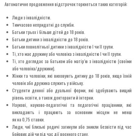
Автоматичне продовження відстрочок торкнеться таких категорій:
Люди з інвалідністю.
Тимчасово непридатні до служби.
Батьки трьох і більше дітей до 18 років.
Батьки дитини з інвалідністю до 18 років.
Батьки повнолітньої дитини з інвалідністю I чи II групи.
Ті, хто має дружину або чоловіка з інвалідністю I чи II групи.
Ті, хто доглядає за батьком або матір’ю з інвалідністю (своїми
або чоловіка/дружини).
Жінки та чоловіки, які виховують дитину до 18 років, якщо їхній
чоловік або дружина служить у війську.
Студенти денної або дуальної форми, які здобувають вищий
рівень освіти, а також докторанти й інтерни.
Наукові, науково-педагогічні та педагогічні працівники, які
викладають і працюють за основним місцем не менш
як на 0,75 ставки.
Люди, чиї близькі родичі загинули або зникли безвісти під час
бойових дій чи під час дії воєнного стану.