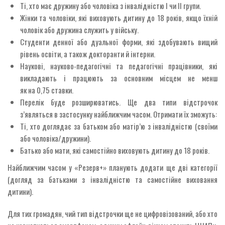
Ті, хто має дружину або чоловіка з інвалідністю I чи II групи.
Жінки та чоловіки, які виховують дитину до 18 років, якщо їхній
чоловік або дружина служить у війську.
Студенти денної або дуальної форми, які здобувають вищий
рівень освіти, а також докторанти й інтерни.
Наукові, науково-педагогічні та педагогічні працівники, які
викладають і працюють за основним місцем не менш
як на 0,75 ставки.
Перелік буде розширюватись. Ще два типи відстрочок
з’являться в застосунку найближчим часом. Отримати їх зможуть:
Ті, хто доглядає за батьком або матір’ю з інвалідністю (своїми
або чоловіка/дружини).
Батько або мати, які самостійно виховують дитину до 18 років.
Найближчим часом у «Резерв+» планують додати ще дві категорії
(догляд за батьками з інвалідністю та самостійне виховання
дитини).
Для тих громадян, чий тип відстрочки ще не цифровізований, або хто