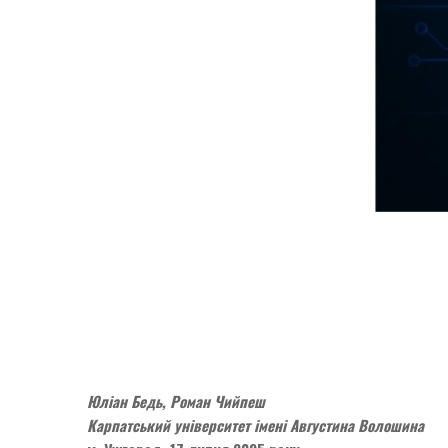
Юліан Бедь, Роман Чийпеш
Карпатський університет імені Августина Волошина