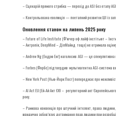
– Сценарій прямого стрибка — перехід до ASI без етапу AG
– Контрольована еволюція — поетапний розвиток ШІ із зап
Оновлення станом на липень 2025 року
– Future of Life Institute (Ф’ючер оф лайф інстітьют – Інс
– Антропік, DeepMind – ДіпМайнд тощо) не отримала оцінку 
– Andrew Ng (Ендрю Енґ) наголосив: AGI — це спекулятивна 
– Forbes (Форбс) підтвердив: мультиагентна AGI-система в
– New York Post (Нью-Йорк Пост) попереджає про можливіст
– AI Act EU (Ей‑Ай Акт ЄЮ – регуляторний акт Європейсько
року.
– Рамкова конвенція про штучний інтелект, права людини
юридично зобов’язує дотримання прав людини при розробці