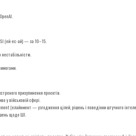
OpenAI.
ASI (ей-ес-ай) — за 10–15.
 нестабільністю.
вимогами.
кстреного призупинення проєктів.
во у військовій сфері.
nment (елайнмент — узгодження цілей, рішень і поведінки штучного інтеле
ішень щодо ШІ.