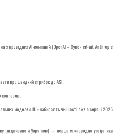
на з провідних AI-компаній (OpenAI – Оупен ей-ай, Anthropic
вати про швидкий стрибок до ASI.
о контролю.
агальних моделей ШІ» набирають чинності вже в серпні 2025
ку (підписана й Україною) — перша міжнародна угода, яка