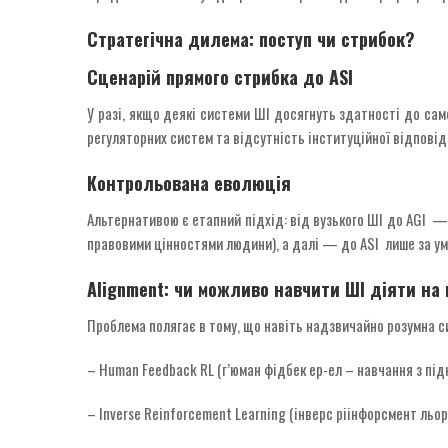
Стратегічна дилема: поступ чи стрибок?
Сценарій прямого стрибка до ASI
У разі, якщо деякі системи ШІ досягнуть здатності до са
регуляторних систем та відсутність інституційної відповід
Контрольована еволюція
Альтернативою є етапний підхід: від вузького ШІ до AGI —
правовими цінностями людини), а далі — до ASI лише за умо
Alignment: чи можливо навчити ШІ діяти н
Проблема полягає в тому, що навіть надзвичайно розумна си
– Human Feedback RL (г’юман фідбек ер-ел – навчання з під
– Inverse Reinforcement Learning (інверс ріінфорсмент льор