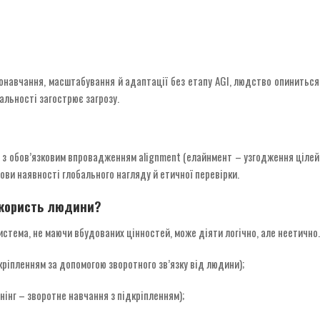
монавчання, масштабування й адаптації без етапу AGI, людство опинитьс
альності загострює загрозу.
 з обов’язковим впровадженням alignment (елайнмент – узгодження цілей, 
ви наявності глобального нагляду й етичної перевірки.
а користь людини?
стема, не маючи вбудованих цінностей, може діяти логічно, але неетично.
кріпленням за допомогою зворотного зв’язку від людини);
нінг – зворотне навчання з підкріпленням);