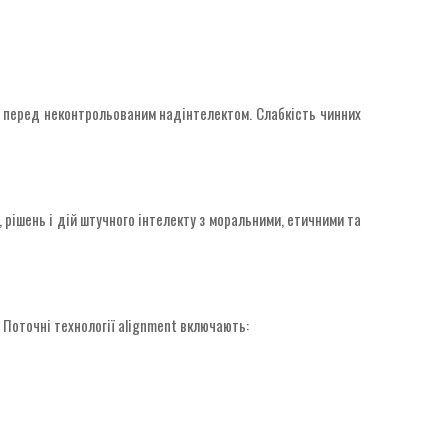
я перед неконтрольованим надінтелектом. Слабкість чинних
рішень і дій штучного інтелекту з моральними, етичними та
 Поточні технології alignment включають: