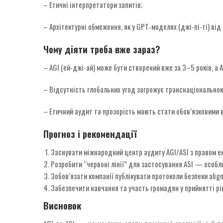
– Етичні інтерпретатори запитів;
– Архітектурні обмеження, як у GPT‑моделях (джі-пі-ті) від 
Чому діяти треба вже зараз?
– AGI (ей-джі-ай) може бути створений вже за 3–5 років, а 
– Відсутність глобальних угод загрожує транснаціональною
– Етичний аудит та прозорість мають стати обов’язковими 
Прогноз і рекомендації
Заснувати міжнародний центр аудиту AGI/ASI з правом е
Розробити “червоні лінії” для застосування ASI — особли
Зобов’язати компанії публікувати протоколи безпеки alig
Забезпечити навчання та участь громадян у прийнятті р
Висновок