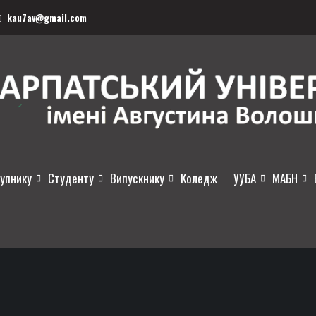
kau7av@gmail.com
упнику
Студенту
Випускнику
Коледж
УУБА
МАБН