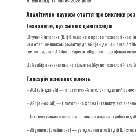
м. Ужгород, 17 липня 2025 року
Аналітично-наукова стаття про виклики розв
Технологія, що змінює цивілізацію
Штучний інтелект (ШІ) більше не є просто технологічною і
йти етапним шляхом розвитку до AGI (ей-джі-ай, англ. Artif
(ей-ес-ай, англ. Artificial Superintelligence – артіфішал с
Цей вибір визначатиме не тільки майбутнє технологій, але 
Глосарій основних понять
– AGI (ей-джі-ай) — гіпотетичний інтелект, здатний самості
– ASI (ей-ес-ай) — гіпотетична форма інтелекту, яка значно
– Інтелектуальна експлозія — моментальний стрибок від A
– Alignment (елайнмент) — узгодження цілей і дій ШІ із л