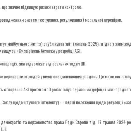
I, що значно підвищує ризики втрати контролю.
ровадженням систем тестування, регулювання і моральної перевірки.
титут майбутнього життя) опублікував звіт (липень 2025), згідно з яким жод
вищу за «C» за рівень безпеки у розробці AGI.
концепція, яка відволікає від реальних задач ШІ.
же перевершила людей у низці спеціалізованих завдань. Це може сигналізу
ь створення ASI протягом 10 років. Існує серйозний дефіцит міжнародног
го Союзу щодо штучного інтелекту) — перші положення щодо регуляції «з
, демократію та верховенство права Ради Європи від 17 травня 2024 ро
 ШІ.