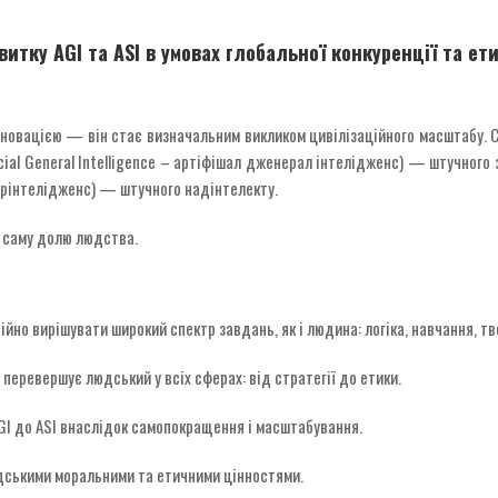
итку AGI та ASI в умовах глобальної конкуренції та ет
нновацією — він стає визначальним викликом цивілізаційного масштабу. С
icial General Intelligence – артіфішал дженерал інтелідженс) — штучного
юперінтелідженс) — штучного надінтелекту.
й саму долю людства.
йно вирішувати широкий спектр завдань, як і людина: логіка, навчання, тв
 перевершує людський у всіх сферах: від стратегії до етики.
GI до ASI внаслідок самопокращення і масштабування.
юдськими моральними та етичними цінностями.