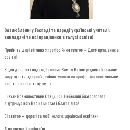
Возлюбленні у Господі та народі українські учителі,
викладачі та всі працівники в галузі освіти!
Прийміть щирі вітання з професійним святом – Днем працівників
освіти!
В цей день, як і надалі, бажаємо Вам та Вашим рідним і близьким
миру, щастя, здоров’я, любові, успіхів на професійні освітянській
ниві та в особистому житті!
І нехай Всемилостивий Отець наш Небесний благословляє і
підтримує всіх Вас на многая і благая літа!
Зі святом – дорогі та любі колеги, українські освітяни!
З повагою і любов
’
ю