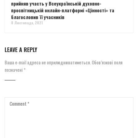
прийняв участь у Всеукраїнській духовно-
просвітницькій онлайн-платформі «Цінності» та
благословив її учасників
8 Листопада, 2021
LEAVE A REPLY
Ваша e-mail адреса не оприлюднюватиметься.
Обов’язкові поля
позначені
*