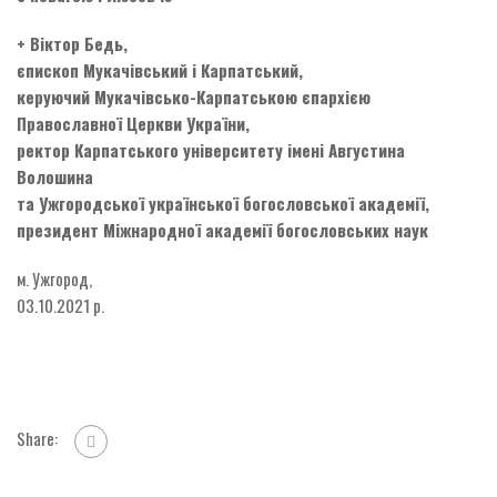
+ Віктор Бедь,
єпископ Мукачівський і Карпатський,
керуючий Мукачівсько-Карпатською єпархією
Православної Церкви України,
ректор Карпатського університету імені Августина
Волошина
та Ужгородської української богословської академії,
президент Міжнародної академії богословських наук
м. Ужгород,
03.10.2021 р.
Share: