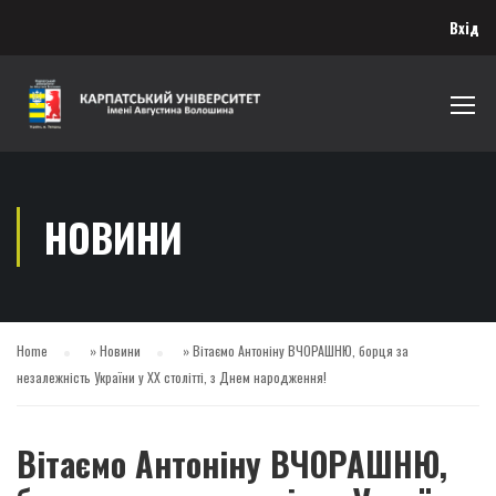
Вхід
НОВИНИ
Home
»
Новини
»
Вітаємо Антоніну ВЧОРАШНЮ, борця за
незалежність України у ХХ столітті, з Днем народження!
Вітаємо Антоніну ВЧОРАШНЮ,