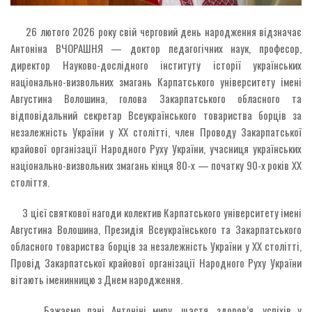
26 лютого 2026 року свій черговий день народження відзначає
Антоніна ВЧОРАШНЯ — доктор педагогічних наук, професор,
директор Науково-дослідного інституту історії українських
національно-визвольних змагань Карпатського університету імені
Августина Волошина, голова Закарпатського обласного та
відповідальний секретар Всеукраїнського товариства борців за
незалежність України у ХХ столітті, член Проводу Закарпатської
крайової організації Народного Руху України, учасниця українських
національно-визвольних змагань кінця 80-х — початку 90-х років ХХ
століття.
З цієї святкової нагоди колектив Карпатського університету імені
Августина Волошина, Президія Всеукраїнського та Закарпатського
обласного товариства борців за незалежність України у ХХ столітті,
Провід Закарпатської крайової організації Народного Руху України
вітають іменинницю з Днем народження.
Бажаємо пані Антоніні миру, щастя, здоров’я, успіхів у