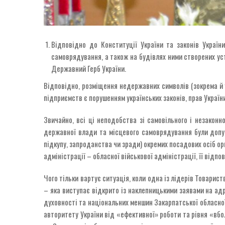
Відповідно до Конституції України та законів Україн
самоврядування, а також на будівлях ними створених ус
Державний Герб України.
Відповідно, розміщення недержавних символів (зокрема й у
підприємств є порушенням українських законів, прав України
Звичайно, всі ці неподобства зі самовільного і незаконн
державної влади та місцевого самоврядування були допущ
підкупу, запроданства чи зради) окремих посадових осіб о
адміністрації – обласної військової адміністрації, її відп
Чого тільки вартує ситуація, коли одна із лідерів Товарист
– яка виступає відкрито із наклепницькими заявами на адре
духовності та національних меншин Закарпатської обласно
авторитету України від «ефективної» роботи та рівня «вбол