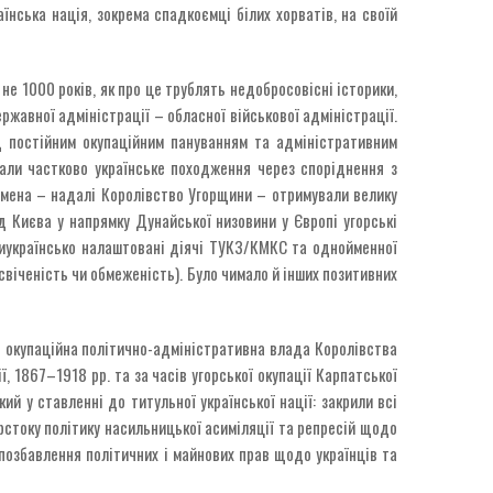
їнська нація, зокрема спадкоємці білих хорватів, на своїй
не 1000 років, як про це трублять недобросовісні історики,
ржавної адміністрації – обласної військової адміністрації.
д постійним окупаційним пануванням та адміністративним
мали частково українське походження через споріднення з
племена – надалі Королівство Угорщини – отримували велику
під Києва у напрямку Дунайської низовини у Європі угорські
нтиукраїнсько налаштовані діячі ТУКЗ/КМКС та однойменної
оосвіченість чи обмеженість). Було чимало й інших позитивних
о окупаційна політично-адміністративна влада Королівства
, 1867–1918 рр. та за часів угорської окупації Карпатської
ий у ставленні до титульної української нації: закрили всі
рстоку політику насильницької асиміляції та репресій щодо
а позбавлення політичних і майнових прав щодо українців та