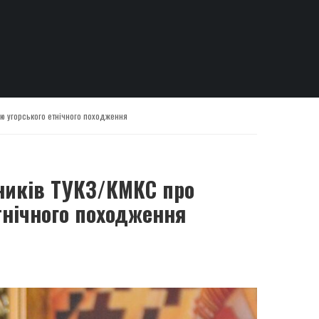
ою угорського етнічного походження
вників ТУКЗ/КМКС про
тнічного походження