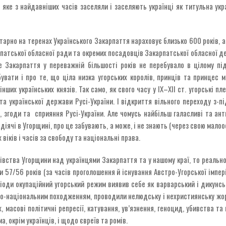
 яке з найдавніших часів заселяли і заселяють українці як титульна укра
арно на теренах Українського Закарпаття нараховує близько 600 років, а 
рпатської обласної ради та окремих посадовців Закарпатської обласної де
ке Закарпаття у переважній більшості років не перебувало в цілому пі
увати і про те, що ціла низка угорських королів, принців та принцес 
нших українських князів. Так само, як свого часу у ІХ–ХІІ ст. угорські 
 та української держави Русі-України. І відкриття вільного переходу з-
и, згоди та сприяння Русі-України. Але чомусь найбільш галасливі та а
і діячі в Угорщині, про це забувають, а може, і не знають (через свою мал
х віків і часів за свободу та національні права.
івства Угорщини над українцями Закарпаття та у нашому краї, то реальн
57/56 років (за часів проголошення й існування Австро-Угорської імперії
іоди окупаційний угорський режим виявив себе як варварський і дикунськ
ічно-національним походженням, проводили нелюдську і нехристиянську жо
, масові політичні репресії, катування, ув’язнення, геноцид, убивства т
, окрім українців, і щодо євреїв та ромів.