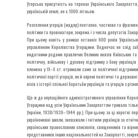
Угорська присутність на теренах Українського Закарпаття,
українській землі, не є 1000-літньою.
Розселення угорців (мадяр) поетапно, частково та фрагмент
політики та провокатори, зокрема і з числа депутатів Зака
При цьому навіть у рамках останніх 600 років Українсь
управлінням Королівства Угорщини. Водночас не слід заб
видатними родами правлячих Великих князів Київських та і
політичну, військову і духовну підтримку з боку українців
племена у ІХ–Х ст. отримали саме за політичної підтримк
політичної партії угорців, як й окремі політичні та державн
віхів з історії спільної боротьби українців та угорців з різни
Що ж до окупаційного адміністративного управління Корол
Угорщини над усім Українським Закарпаттям тривала тільки 
України, 1938/1939–1944 рр.). При цьому за ці короткі пер
україномовні школи, зневажали і гнітили українців за етн
українських православних єпископів, священників та вірних
представників інших національностей на Закарпатті, зокрема