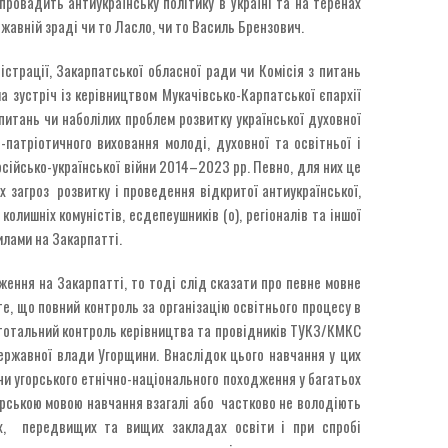
 провадить антиукраїнську політику в Україні та на теренах
ржавній зраді чи то Ласло, чи то Василь Брензович.
істрації, Закарпатської обласної ради чи Комісія з питань
а зустріч із керівництвом Мукачівсько-Карпатської єпархії
 питань чи наболілих проблем розвитку української духовної
-патріотичного виховання молоді, духовної та освітньої і
осійсько-української війни 2014–2023 рр. Певно, для них це
х загроз розвитку і проведення відкритої антиукраїнської,
лишніх комуністів, есдепеушників (о), регіоналів та іншої
илами на Закарпатті.
ення на Закарпатті, то тоді слід сказати про певне мовне
те, що повний контроль за організацію освітнього процесу в
 тотальний контроль керівництва та провідників ТУКЗ/КМКС
державної влади Угорщини. Внаслідок цього навчання у цих
ни угорського етнічно-національного походження у багатьох
угорською мовою навчання взагалі або частково не володіють
х, передвищих та вищих закладах освіти і при спробі