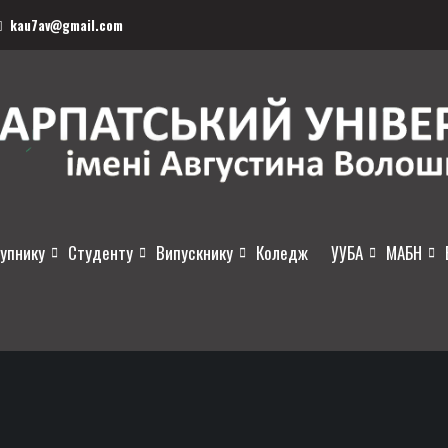
kau7av@gmail.com
упнику
Студенту
Випускнику
Коледж
УУБА
МАБН