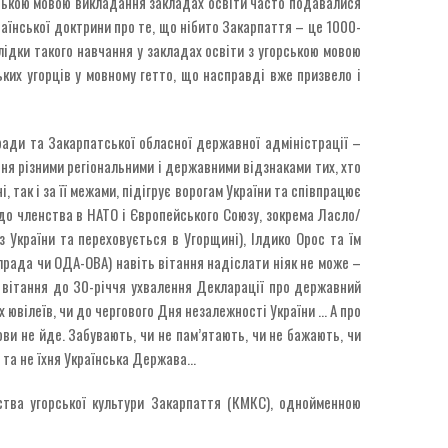
рською мовою викладання закладах освіти часто подавалися
країнської доктрини про те, що нібито Закарпаття – це 1000-
слідки такого навчання у закладах освіти з угорською мовою
ких угорців у мовному гетто, що насправді вже призвело і
ради та Закарпатської обласної державної адміністрації –
ння різними регіональними і державними відзнаками тих, хто
 так і за її межами, підігрує ворогам України та співпрацює
 до членства в НАТО і Європейського Союзу, зокрема Ласло/
 України та переховується в Угорщині), Ілдико Орос та їм
облрада чи ОДА-ОВА) навіть вітання надіслати ніяк не може –
, вітання до 30-річчя ухвалення Декларації про державний
х ювілеїв, чи до чергового Дня незалежності України … А про
ви не йде. Забувають, чи не пам’ятають, чи не бажають, чи
ія та не їхня Українська Держава…
иства угорської культури Закарпаття (КМКС), однойменною