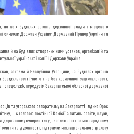
, на всіх будівлях органів державної влади і місцевого
йні символи Держави Україна: Державний Прапор України та
ання й на будівлях створених ними установ, організацій та
тульної української нації і Держави Україна.
ржав, зокрема й Республіки Угорщини, на будівлях органів
ездіяльності (часто і не без корисливої зацікавленості,
в і спецслужб, передусім Закарпатської обласної державної
угорців та угорського сепаратизму на Закарпатті Ілдико Орос
ику, – є головою постійної Комісії з питань освіти, науки,
ся державному суверенітету, незалежності та міжнародному
ї освіти та духовності, підтримки міжнаціонального діалогу