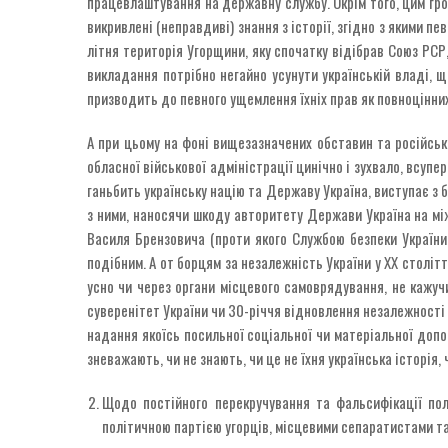
працевлаштування на державну службу. Окрім того, цим гр
викривлені (неправдиві) знання з історії, згідно з якими п
літня територія Угорщини, яку спочатку відібрав Союз РСР,
викладання потрібно негайно усунути українській владі, 
призводить до певного ущемлення їхніх прав як повноцінних
А при цьому на фоні вищезазначених обставин та російськ
обласної військової адміністрації цинічно і зухвало, всуп
ганьбить українську націю та Державу Україна, виступає з б
з ними, наносячи шкоду авторитету Держави Україна на між
Василя Брензовича (проти якого Службою безпеки України 
подібним. А от борцям за незалежність України у ХХ столітт
усно чи через органи місцевого самоврядування, не кажуч
суверенітет України чи 30-річчя відновлення незалежності У
надання якоїсь посильної соціальної чи матеріальної допо
зневажають, чи не знають, чи це не їхня українська історія,
Щодо постійного перекручування та фальсифікації пол
політичною партією угорців, місцевими сепаратистами та 