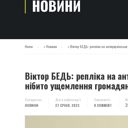
НОВИНИ
Home
»
Новини
»
Віктор БЕДЬ: репліка на антиукраїнськ
Віктор БЕДЬ: репліка на а
нібито ущемлення громадян
Categories
Дата публікації
Comments
К
3
НОВИНИ
27 СІЧНЯ, 2023
0 COMMENT