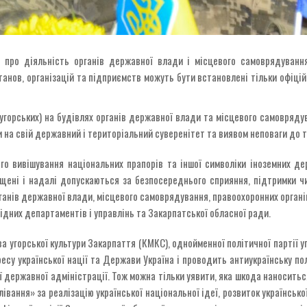
и про діяльність органів державної влади і місцевого самоврядування
танов, організацій та підприємств можуть бути встановлені тільки офіці
горських) на будівлях органів державної влади та місцевого самоврядув
 на свій державний і територіальний суверенітет та виявом неповаги до ти
ого вивішування національних прапорів та іншої символіки іноземних де
ені і надалі допускаються за безпосереднього сприяння, підтримки чи б
рганів державної влади, місцевого самоврядування, правоохоронних органі
овідних департаментів і управлінь та Закарпатської обласної ради.
ва угорської культури Закарпаття (КМКС), однойменної політичної партії 
су української нації та Держави Україна і проводить антиукраїнську політ
ї державної адміністрації. Тож можна тільки уявити, яка шкода наносить
івання» за реалізацію української національної ідеї, розвиток українсько