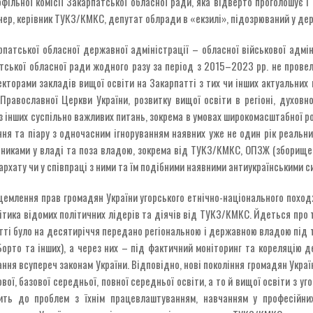
фільної комісії Закарпатської обласної ради, яка відверто проголошує і
ртнер, керівник ТУКЗ/КМКС, депутат облради в «екзилі», підозрюваний у де
патської обласної державної адміністрації – обласної військової адмін
тської обласної ради жодного разу за період з 2015–2023 рр. не провел
екторами закладів вищої освіти на Закарпатті з тих чи інших актуальних
Православної Церкви України, розвитку вищої освіти в регіоні, духовно
 з інших суспільно важливих питань, зокрема в умовах широкомасштабної р
ння та піару з одночасним ігноруванням наявних уже не один рік реальни
иками у владі та поза владою, зокрема від ТУКЗ/КМКС, ОПЗЖ (зборище ко
архату чи у співпраці з ними та їм подібними наявними антиукраїнськими с
щемлення прав громадян України угорського етнічно-національного походж
олітика відомих політичних лідерів та діячів від ТУКЗ/КМКС. Йдеться про 
атті було на десятиріччя передано регіональною і державною владою під
орто та інших), а через них – під фактичний моніторинг та кореляцію 
ння всупереч законам України. Відповідно, нові покоління громадян Украї
вої, базової середньої, повної середньої освіти, а то й вищої освіти з 
ить до проблем з їхнім працевлаштуванням, навчанням у професійни