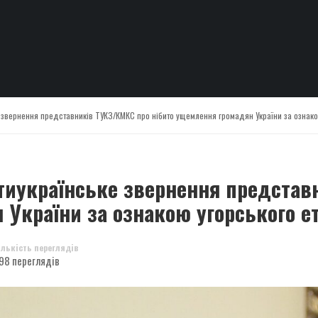
е звернення представників ТУКЗ/КМКС про нібито ущемлення громадян України за ознак
нтиукраїнське звернення предста
 України за ознакою угорського е
ількість переглядів
98 переглядів