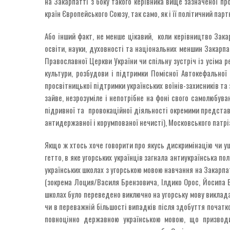
на Закарпатті з боку такого керівника вище зазначеної про
країн Європейського Союзу, так само, як і її політичний па
Або інший факт, не менше цікавий, коли керівництво Закар
освіти, науки, духовності та національних меншин Закарпа
Православної Церкви України чи спільну зустріч із усіма р
культури, розбудови і підтримки Помісної Автокефальної 
просвітницької підтримки українських воїнів-захисників та
зайве, незрозуміле і непотрібне на фоні свого самолюбува
підривної та провокаційної діяльності окремими представн
антидержавної і корумпованої нечисті), Московського патрі
Якщо ж хтось хоче говорити про якусь дискримінацію чи у
гетто, в яке угорських українців загнала антиукраїнська п
українських школах з угорською мовою навчання на Закарп
(зокрема Лоция/Василя Брензовича, Ілдико Орос, Йосипа Б
школах було переведено виключно на угорську мову виклада
чи в переважній більшості випадків після здобуття початко
повноцінно державною українською мовою, що призвод