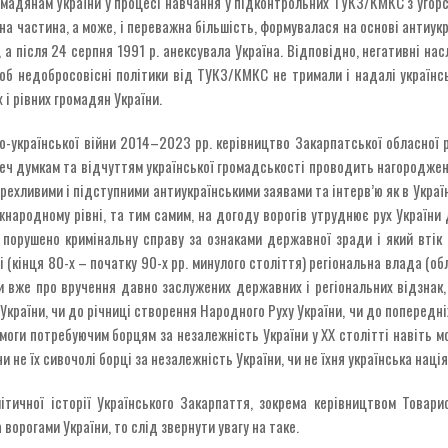
омадянам України у процесі навчання у підконтрольних ТУКЗ/КМКС з уго
евна частина, а може, і переважна більшість, формувалася на основі антиу
 а після 24 серпня 1991 р. анексувала Україна. Відповідно, негативні на
щоб недобросовісні політики від ТУКЗ/КМКС не тримали і надалі українсь
 і рівних громадян України.
о-української війни 2014–2023 рр. керівництво Закарпатської обласної 
ереч думкам та відчуттям української громадськості проводить нагородже
рехливими і підступними антиукраїнськими заявами та інтерв’ю як в Україні,
народному рівні, та тим самим, на догоду ворогів утруднює рух України
порушено кримінальну справу за ознаками державної зради і який втік з
і (кінця 80-х – початку 90-х рр. минулого століття) регіональна влада (
и вже про вручення давно заслужених державних і регіональних відзнак
країни, чи до річниці створення Народного Руху України, чи до попередні
моги потребуючим борцям за незалежність України у ХХ столітті навіть мо
 чи не їх сивочолі борці за незалежність України, чи не їхня українська нац
ітичної історії Українського Закарпаття, зокрема керівництвом Товар
ворогами України, то слід звернути увагу на таке.