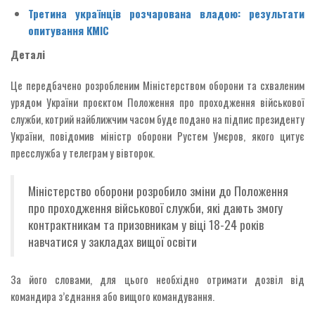
Третина українців розчарована владою: результати
опитування КМІС
Деталі
Це передбачено розробленим Міністерством оборони та схваленим
урядом України проєктом Положення про проходження військової
служби, котрий найближчим часом буде подано на підпис президенту
України, повідомив міністр оборони Рустем Умєров, якого цитує
пресслужба у телеграм у вівторок.
Міністерство оборони розробило зміни до Положення
про проходження військової служби, які дають змогу
контрактникам та призовникам у віці 18-24 років
навчатися у закладах вищої освіти
За його словами, для цього необхідно отримати дозвіл від
командира з’єднання або вищого командування.