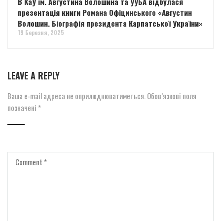
В КаУ ім. Августина Волошина та УУБА відбулася
презентація книги Романа Офіцинського «Августин
Волошин. Біографія президента Карпатської України»
19 Березня, 2025
LEAVE A REPLY
Ваша e-mail адреса не оприлюднюватиметься.
Обов’язкові поля
позначені
*