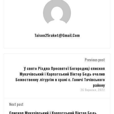
Taison25raket@gmail.com
Previous post
У свято Різдва Пресвятої Богородиці єпископ
Мукачівський і Карпатський Віктор Бедь очолив
Божественну літургію в храмі с. Ганичі Тячівського
району
26 Вересня, 2022
Next post
Єпископ Мукачівський і Карпатський Віктор Бедь