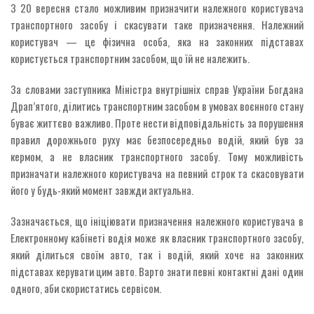
З 20 вересня стало можливим призначити належного користувача
транспортного засобу і скасувати таке призначення. Належний
користувач — це фізична особа, яка на законних підставах
користується транспортним засобом, що їй не належить.
За словами заступника Міністра внутрішніх справ України Богдана
Драп’ятого, ділитись транспортним засобом в умовах воєнного стану
буває життєво важливо. Проте нести відповідальність за порушення
правил дорожнього руху має безпосередньо водій, який був за
кермом, а не власник транспортного засобу. Тому можливість
призначати належного користувача на певний строк та скасовувати
його у будь-який момент завжди актуальна.
Зазначається, що ініціювати призначення належного користувача в
Електронному кабінеті водія може як власник транспортного засобу,
який ділиться своїм авто, так і водій, який хоче на законних
підставах керувати цим авто. Варто знати певні контактні дані один
одного, аби скористатись сервісом.