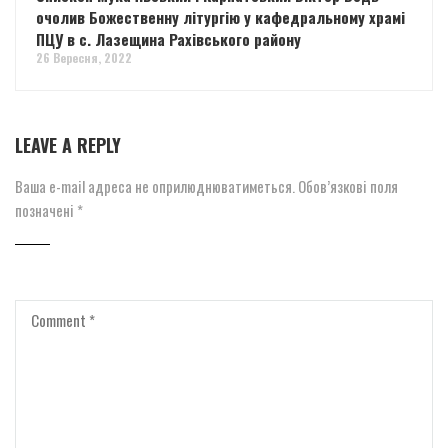
очолив Божественну літургію у кафедральному храмі
ПЦУ в с. Лазещина Рахівського району
26 Вересня, 2022
LEAVE A REPLY
Ваша e-mail адреса не оприлюднюватиметься.
Обов’язкові поля
позначені
*