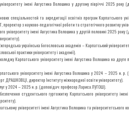
ніверситету імені Августина Волошина у другому півріччі 2025 року (
нових спеціальностей та акредитації освітніх програм Карпатського ун
 проректор з науково-педагогічної роботи та стратегічного розвитку унів
ого університету імені Августина Волошина у другій половині 2025 року
верситету).
жгородська українська богословська академія – Карпатський університет 
овської практики університету і академії).
коледжу Карпатського університету імені Августина Волошина на друге 
рпатського університету імені Августина Волошина у 2024 – 2025 н. р.
рт ДРАШКОВЦІ, директор Інституту міжнародної освіти університету).
луг у 2024 – 2025 н. р. (доповідач: професор Лариса ЛУГОШ).
абезпечення студентського гуртожитку Карпатського університету іме
рситету).
атському університеті імені Августина Волошина та університетського к