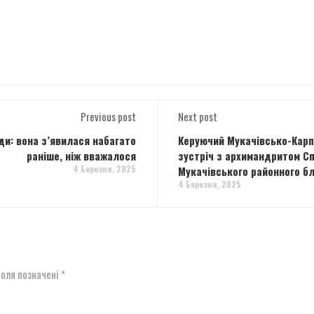
Previous post
Next post
ди: вона з’явилася набагато
Керуючий Мукачівсько-Карп
раніше, ніж вважалося
зустріч з архимандритом С
4 Березня, 2025
Мукачівського районного б
4 Березня, 2025
поля позначені
*