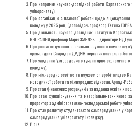
Про напрямки науково-дослідної роботи Карпатського у
університету).
Про організацію з планової роботи щодо ліцензування 
коледжу у 2025 році (доповідач: професор Тетяна ГОРВАТ,
Про діяльність науково-дослідних інститутів Карпатськ
ВЧОРАШНЯ,професор Марія ЖАБЛЯК – директори НДІ уні
Про розвиток духовно-навчально-наукового комплексу «У
архімандрит Спиридон ДУДИН, керівник навчально-богосл
Про завдання Ужгородського гуманітарно-економічного 
коледжу).
Про міжнародне освітнє та наукове співробітництво Ка
методичної роботи та міжнародних відносин, Арпад-Робе
Про стан фінансових розрахунків за надання освітніх пос
Про стан функціонування та матеріально-технічного з
проректор з адміністративно-господарської роботи уніве
Про стан розвитку студентського самоврядування у Карп
самоврядування університету і коледжу).
Різне.