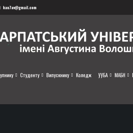
kau7av@gmail.com
упнику
Студенту
Випускнику
Коледж
УУБА
МАБН