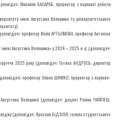
доповідач: Михайло БАСАРАБ, проректор з наукової роботи
іверситету імені Августина Волошина та університетського
ерситету).
 (доповідачі: професор Майя АРТЬОМОВА, професор Антоніна
імені Августина Волошина» у 2024 – 2025 н. р. (доповідач:
півріччя 2025 року (доповідач: Тетяна АНДРУСЬ, директор
 (доповідачі: професор Олена ШИМКО, проректор з науково-
ні Августина Волошина (доповідач: доцент Роман ЧИЙПЕШ,
оледжу (доповідач: Ярослав БІДЗІЛЯ, голова студентського