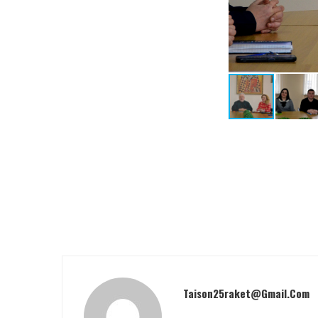
Taison25raket@gmail.com