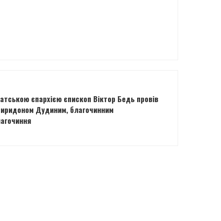
атською єпархією єпископ Віктор Бедь провів
пиридоном Дудиним, благочинним
лагочиння