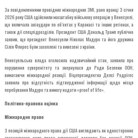
За повідомленнями провідних міжнародних ЗМІ, рано вранці 3 січня
2026 року США здійснили масштабну військову операцію у Венесуелі,
що включала авіаудари по об’єктах у Каракасі та інших регіонах, а
також дії спецпідрозділів. Президент США Дональд Трамп публічно
заявив, що президент Венесуели Ніколас Мадуро та його дружина
Сілія Флорес були захоплені та вивезені з країни.
Венесуельська влада оголосила надзвичайний стан, заявила про
порушення суверенітету та звернулася до Ради Безпеки ООН,
вимагаючи міжнародної реакції. Віцепрезидентка Делсі Родрігес
заявила про відсутність підтвердженої інформації щодо місця
перебування Мадуро та вимогу надати «proof of life».
Політико-правова оцінка
Міжнародне право
З позицій міжнародного права дії США виглядають як одностороннє
застосування сили проти суверенної держави без санкції ООН.