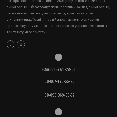
Віктора Васильовича 20 квітня 2001 року як приватний заклад
вищої освіти – багатогалузевий класичний заклад вищої освіти,
що провадить інноваційну освітню діяльність за усіма
ступенями вищої освіти та здійснює навчально-виховний
процес і наукову діяльність відповідно до українських законів
та Статуту Університету.
+38(0312) 61-28-01
+38-067-478-55-29
+38-099-369-33-77