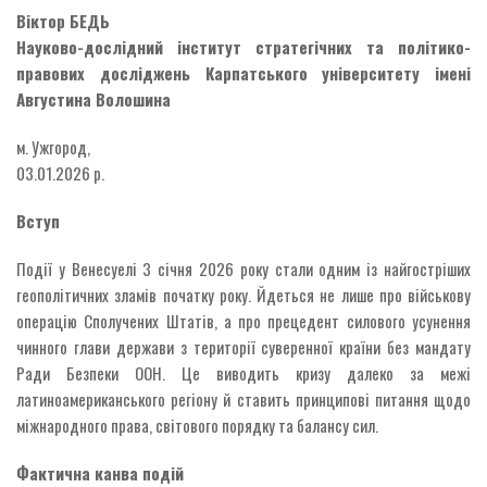
Віктор БЕДЬ
Науково-дослідний інститут стратегічних та політико-
правових досліджень Карпатського університету імені
Августина Волошина
м. Ужгород,
03.01.2026 р.
Вступ
Події у Венесуелі 3 січня 2026 року стали одним із найгостріших
геополітичних зламів початку року. Йдеться не лише про військову
операцію Сполучених Штатів, а про прецедент силового усунення
чинного глави держави з території суверенної країни без мандату
Ради Безпеки ООН. Це виводить кризу далеко за межі
латиноамериканського регіону й ставить принципові питання щодо
міжнародного права, світового порядку та балансу сил.
Фактична канва подій