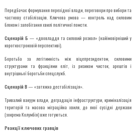
Передбачає формування перехідної влади, переговори про вибори та
часткову стабілізацію. Ключова умова — контроль над силовим
блоком і запобігання хвилі політичної помсти.
Сценарій Б
— «двовладдя та силовий розкол» (найімовірніший у
короткостроковій перспективі).
Боротьба за легітимність між віцепрезидентом, силовими
структурами та фракціями еліт, із ризиком чисток, арештів і
внутрішньої боротьби спецслужб.
Сценарій В
— «затяжна дестабілізація».
Тривалий вакуум влади, деградація інфраструктури, криміналізація
територій та масова міграційна хвиля, до якої сусідні держави
(зокрема Колумбія) вже готуються.
Реакції ключових гравців