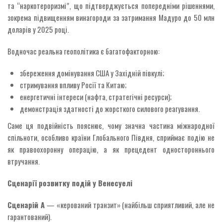
та “наркотероризмі”, що підтверджується попередніми рішеннями,
зокрема підвищенням винагороди за затримання Мадуро до 50 млн
доларів у 2025 році.
Водночас реальна геополітика є багатофакторною:
збереження домінування США у Західній півкулі;
стримування впливу Росії та Китаю;
енергетичні інтереси (нафта, стратегічні ресурси);
демонстрація здатності до жорсткого силового реагування.
Саме ця подвійність пояснює, чому значна частина міжнародної
спільноти, особливо країни Глобального Півдня, сприймає подію не
як правоохоронну операцію, а як прецедент одностороннього
втручання.
Сценарії розвитку подій у Венесуелі
Сценарій A
— «керований транзит» (найбільш сприятливий, але не
гарантований).