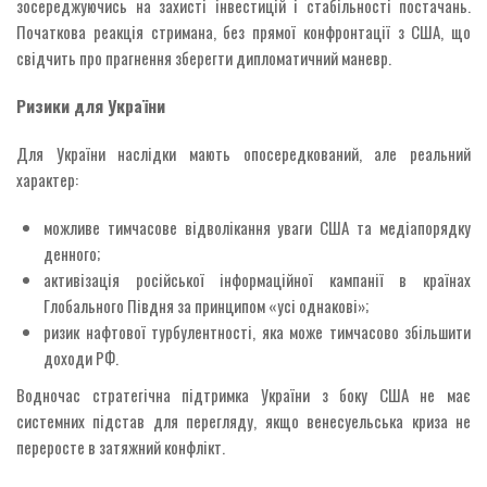
зосереджуючись на захисті інвестицій і стабільності постачань.
Початкова реакція стримана, без прямої конфронтації з США, що
свідчить про прагнення зберегти дипломатичний маневр.
Ризики для України
Для України наслідки мають опосередкований, але реальний
характер:
можливе тимчасове відволікання уваги США та медіапорядку
денного;
активізація російської інформаційної кампанії в країнах
Глобального Півдня за принципом «усі однакові»;
ризик нафтової турбулентності, яка може тимчасово збільшити
доходи РФ.
Водночас стратегічна підтримка України з боку США не має
системних підстав для перегляду, якщо венесуельська криза не
переросте в затяжний конфлікт.