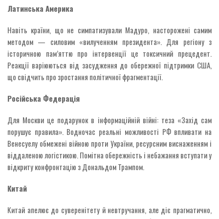
Латинська Америка
Навіть країни, що не симпатизували Мадуро, насторожені самим
методом — силовим «вилученням президента». Для регіону з
історичною пам’яттю про інтервенції це токсичний прецедент.
Реакції варіюються від засудження до обережної підтримки США,
що свідчить про зростання політичної фрагментації.
Російська Федерація
Для Москви це подарунок в інформаційній війні: теза «Захід сам
порушує правила». Водночас реальні можливості РФ впливати на
Венесуелу обмежені війною проти України, ресурсним виснаженням і
віддаленою логістикою. Помітна обережність і небажання вступати у
відкриту конфронтацію з Дональдом Трампом.
Китай
Китай апелює до суверенітету й невтручання, але діє прагматично,