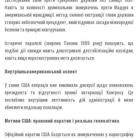
Навіть за наявності кримінальних звинувачень проти Мадуро в
американській юрисдикції, метод силової екстракції глави держави
створює небезпечний прецедент, який підриває засади міжнародної
безпеки та принцип невтручання.
Історичні паралелі (зокрема Панама 1989 року) показують, що
подібні дії завжди мають довготривалі дестабілізаційні наслідки,
навіть якщо короткострокова мета досягається.
Внутрішньоамериканський аспект
У самих США операція вже викликала дискусії щодо повноважень
президента та відсутності прямої авторизації Конгресу. Це
послаблює внутрішню легітимність дій адміністрації й може
обмежити подальшу ескалацію.
Мотиви США: правовий наратив і реальна геополітика
Офіційний наратив США базується на звинуваченнях у наркотрафіку