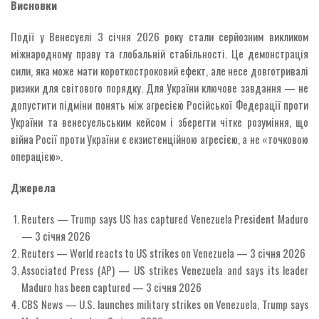
Висновки
Події у Венесуелі 3 січня 2026 року стали серйозним викликом
міжнародному праву та глобальній стабільності. Це демонстрація
сили, яка може мати короткостроковий ефект, але несе довготривалі
ризики для світового порядку. Для України ключове завдання — не
допустити підміни понять між агресією Російської Федерації проти
України та венесуельським кейсом і зберегти чітке розуміння, що
війна Росії проти України є екзистенційною агресією, а не «точковою
операцією».
Джерела
Reuters — Trump says US has captured Venezuela President Maduro
— 3 січня 2026
Reuters — World reacts to US strikes on Venezuela — 3 січня 2026
Associated Press (AP) — US strikes Venezuela and says its leader
Maduro has been captured — 3 січня 2026
CBS News — U.S. launches military strikes on Venezuela, Trump says