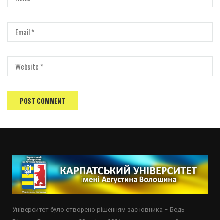
Університет було створено рішенням засновника – Бедь