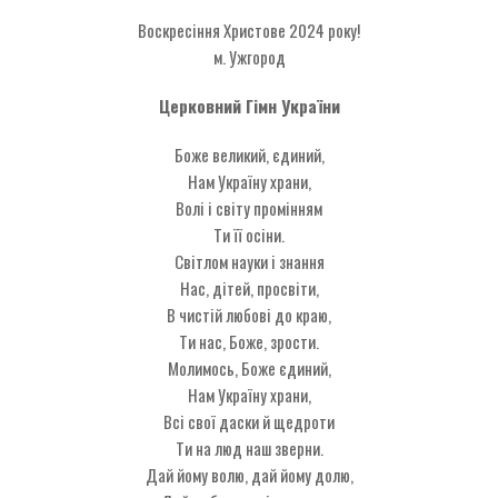
Воскресіння Христове 2024 року!
м. Ужгород
Церковний Гімн України
Боже великий, єдиний,
Нам Україну храни,
Волі і світу промінням
Ти її осіни.
Світлом науки і знання
Нас, дітей, просвіти,
В чистій любові до краю,
Ти нас, Боже, зрости.
Молимось, Боже єдиний,
Нам Україну храни,
Всі свої даски й щедроти
Ти на люд наш зверни.
Дай йому волю, дай йому долю,