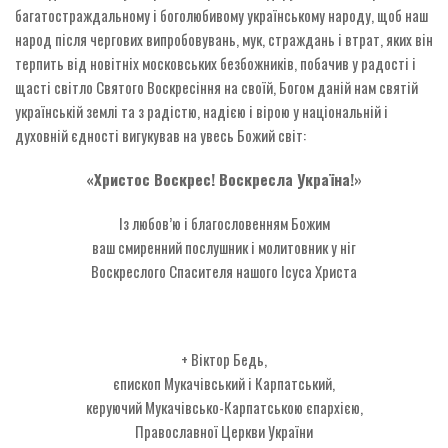
багатостраждальному і боголюбивому українському народу, щоб наш
народ після чергових випробовувань, мук, страждань і втрат, яких він
терпить від новітніх московських безбожників, побачив у радості і
щасті світло Святого Воскресіння на своїй, Богом даній нам святій
українській землі та з радістю, надією і вірою у національній і
духовній єдності вигукував на увесь Божий світ:
«Христос Воскрес! Воскресла Україна!»
Із любов’ю і благословенням Божим
ваш смиренний послушник і молитовник у ніг
Воскреслого Спасителя нашого Ісуса Христа
+ Віктор Бедь,
єпископ Мукачівський і Карпатський,
керуючий Мукачівсько-Карпатською єпархією,
Православної Церкви України