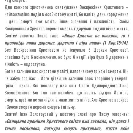
Для кожного християнина святкування Воскресіння Христового –
найважливіша подія в особистому житті, бо навіть день народження
і день смерті вже мають інше значення і важливість. Своїм
Воскресінням Христос переміг смерть і дарував людині вічне життя.
Святий апостол Павло пише:
«Якщо Христос не воскрес, то і
проповідь наша даремна, даремна і віра наша» (1 Кор.15:14).
Без Воскресіння Христового не існувало б Церкви Христової,
спасіння було б неможливим, не було б надії, віра була б даремна, а
вічність – недоступна.
Бог не залишив нас сиротами у світі, наповненому гріхом і смертю. Він
не забув про нас – Його дітей, не залишив своє творіння у темряві
гріха і пекла. Він послав у цей світ Свого Єдинородного Сина
Возлюбленого. Бог так нас полюбив, що навіть віддав Його на
смерть, щоб ми не загинули, а мали життя вічне. Але Христос воскрес
і Своєю смертю переміг смерть і пітьму.
Святий Іван Золотоустий у шостому слові про Пасху говорить:
«Священне проміння Христового світла вже засяяло, ніч довга і
темна поглинена, похмура смерть прихована, життя всім