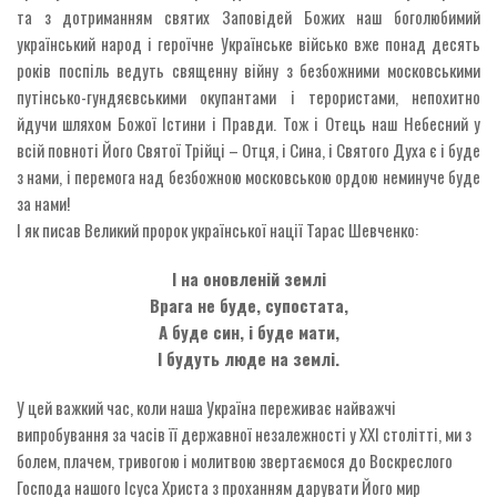
та з дотриманням святих Заповідей Божих наш боголюбимий
український народ і героїчне Українське військо вже понад десять
років поспіль ведуть священну війну з безбожними московськими
путінсько-гундяєвськими окупантами і терористами, непохитно
йдучи шляхом Божої Істини і Правди. Тож і Отець наш Небесний у
всій повноті Його Святої Трійці – Отця, і Сина, і Святого Духа є і буде
з нами, і перемога над безбожною московською ордою неминуче буде
за нами!
І як писав Великий пророк української нації Тарас Шевченко:
І на оновленій землі
Врага не буде, супостата,
А буде син, і буде мати,
І будуть люде на землі.
У цей важкий час, коли наша Україна переживає найважчі
випробування за часів її державної незалежності у ХХІ столітті, ми з
болем, плачем, тривогою і молитвою звертаємося до Воскреслого
Господа нашого Ісуса Христа з проханням дарувати Його мир