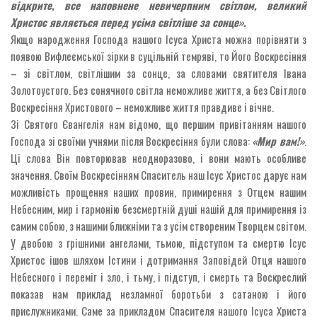
відкрите, все наповнене невичерпним світлом, великий
Христос являється перед усіма світліше за сонце».
Якщо народження Господа нашого Ісуса Христа можна порівняти з
появою Вифлеємської зірки в суцільній темряві, то Його Воскресіння
– зі світлом, світлішим за сонце, за словами святителя Івана
Золотоустого. Без сонячного світла неможливе життя, а без Світлого
Воскресіння Христового – неможливе життя правдиве і вічне.
Зі Святого Євангелія нам відомо, що першим привітанням нашого
Господа зі своїми учнями після Воскресіння були слова:
«Мир вам!»
.
Ці слова Він повторював неодноразово, і вони мають особливе
значення. Своїм Воскресінням Спаситель наш Ісус Христос дарує нам
можливість прощення наших провин, примирення з Отцем нашим
Небесним, мир і гармонію безсмертній душі нашій для примирення із
самим собою, з нашими ближніми та з усім створеним Творцем світом.
У двобою з грішними ангелами, тьмою, підступом та смертю Ісус
Христос ішов шляхом Істини і дотримання Заповідей Отця нашого
Небесного і переміг і зло, і тьму, і підступ, і смерть та Воскреслий
показав нам приклад незламної боротьби з сатаною і його
прислужниками. Саме за прикладом Спасителя нашого Ісуса Христа