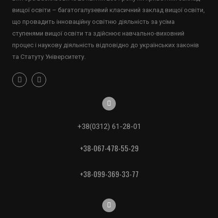
вищої освіти – багатогалузевий класичний заклад вищої освіти,
що провадить інноваційну освітню діяльність за усіма
ступенями вищої освіти та здійснює навчально-виховний
процес і наукову діяльність відповідно до українських законів
та Статуту Університету.
+38(0312) 61-28-01
+38-067-478-55-29
+38-099-369-33-77