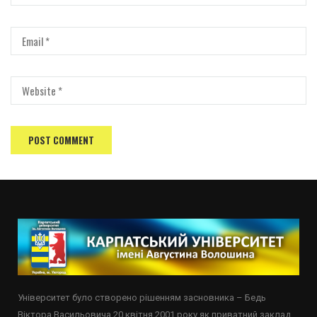
Університет було створено рішенням засновника – Бедь
Віктора Васильовича 20 квітня 2001 року як приватний заклад