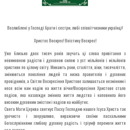
Возлюблені у Господі брати і сестри, любі співвітчизники українці!
Христос Воскрес! Воістину Воскрес!
Уже близько двох тисяч років звучать ці слова привітання з
невимовною радістю і духовною силою з уст мільйонів і мільйонів
християн по цілому світу. Минають роки, століття, віки, тисячоліття,
змінюються покоління людей та низка правителів і духовних
провідників, а Світле Воскресіння Христове залишається незмінним і
несе всім нам надію на життя вічне!Воскресіння Христове стало
подією, яка назавжди змінила життя людства і наповнила його
високим духовним змістом і надією на майбутнє.
Свята Мати Церква святкує Пасху Господню нашого Ісуса Христа так
урочисто і зворушливо, виражаючи своїми пасхальними
богослужіннями глибоку духовну радість і тріумф перемоги життя
над смертю.