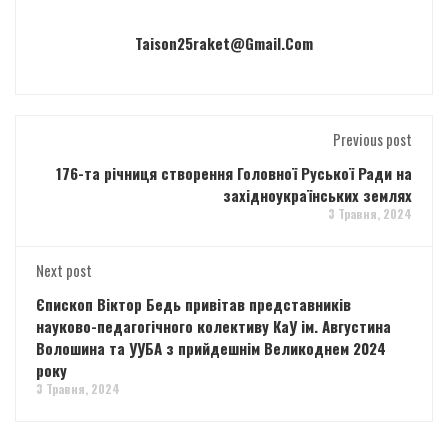
Taison25raket@gmail.com
Previous post
176-та річниця створення Головної Руської Ради на
західноукраїнських землях
3 Травня, 2024
Next post
Єпископ Віктор Бедь привітав представників
науково-педагогічного колективу КаУ ім. Августина
Волошина та УУБА з прийдешнім Великоднем 2024
року
3 Травня, 2024