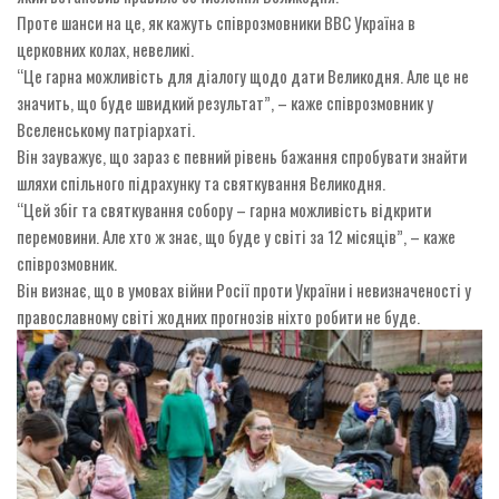
Проте шанси на це, як кажуть співрозмовники ВВС Україна в
церковних колах, невеликі.
“Це гарна можливість для діалогу щодо дати Великодня. Але це не
значить, що буде швидкий результат”, – каже співрозмовник у
Вселенському патріархаті.
Він зауважує, що зараз є певний рівень бажання спробувати знайти
шляхи спільного підрахунку та святкування Великодня.
“Цей збіг та святкування собору – гарна можливість відкрити
перемовини. Але хто ж знає, що буде у світі за 12 місяців”, – каже
співрозмовник.
Він визнає, що в умовах війни Росії проти України і невизначеності у
православному світі жодних прогнозів ніхто робити не буде.