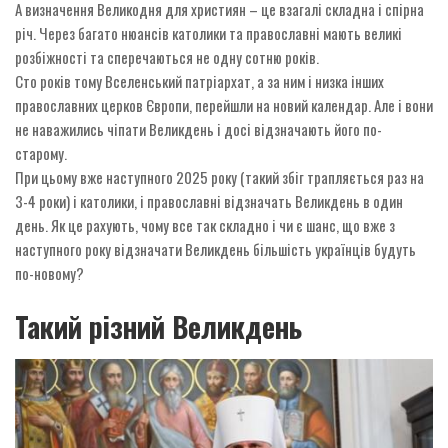
А визначення Великодня для християн – це взагалі складна і спірна
річ. Через багато нюансів католики та православні мають великі
розбіжності та сперечаються не одну сотню років.
Сто років тому Вселенський патріархат, а за ним і низка інших
православних церков Європи, перейшли на новий календар. Але і вони
не наважились чіпати Великдень і досі відзначають його по-
старому.
При цьому вже наступного 2025 року (такий збіг трапляється раз на
3-4 роки) і католики, і православні відзначать Великдень в один
день. Як це рахують, чому все так складно і чи є шанс, що вже з
наступного року відзначати Великдень більшість українців будуть
по-новому?
Такий різний Великдень