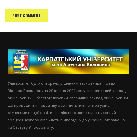
Університет було створено рішенням засновника – Бедь
Віктора Васильовича 20 квітня 2001 року як приватний заклад
вищої освіти – багатогалузевий класичний заклад вищої освіти,
що провадить інноваційну освітню діяльність за усіма
ступенями вищої освіти та здійснює навчально-виховний
процес і наукову діяльність відповідно до українських законів
та Статуту Університету.