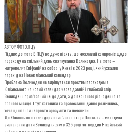
АВТОР ФОТО,
ПЦУ
Підпис до фото,
В ПЦУ не дуже вірять, що можливий компроміс щодо
переходу на спільний день святкування Великодня. На фото –
митрополит Епіфаній на соборі у Києві в 2023 році, який ухвалив
перехід на Новоюліанський календар
Проблема Великодня не вирішується простим переходом з
Юліанського на новий календар через давній і глибокий спір.
Великдень прив’язаний не до дати, а до весняного рівнодення та
повного місяця. І тут католики та православні давно розійшлись,
хоча ці нюанси непросто зрозуміти та пояснити.
До Юліанського календаря прив’язана стара Пасхалія – методика
визначення дати Великодня, яку в 325 році затвердив Нікейський
собор ще єдиної тоді церкви.