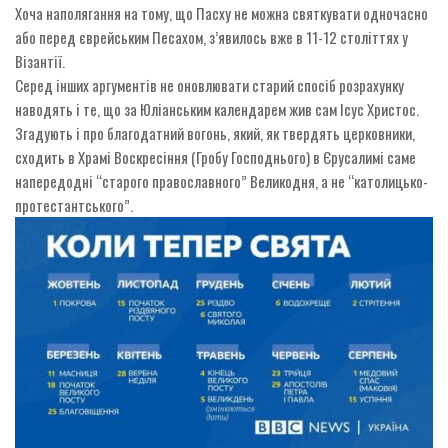
Хоча наполягання на тому, що Пасху не можна святкувати одночасно
або перед єврейським Песахом, з’явилось вже в 11-12 століттях у
Візантії.
Серед інших аргументів не оновлювати старий спосіб розрахунку
наводять і те, що за Юліанським календарем жив сам Ісус Христос.
Згадують і про благодатний вогонь, який, як твердять церковники,
сходить в Храмі Воскресіння (Гробу Господнього) в Єрусалимі саме
напередодні “старого православного” Великодня, а не “католицько-
протестантського”.