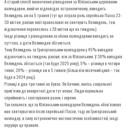
А старий спосіб визначення рівнодення за Юліанським церковним
календарем, який не відповідає астрономічному, виводить
Великдень аж на 5 травня (тут ще зіграла роль єврейська Пасха 23-
30 квітня, раніше якої православні не святкують Великдень, тож
відзначення перенеслось з 28 квітня ще на тиждень).
Іноді різниця з рівноденням за обома календарями виходить не
суттєва, а дати Великодня збігаються.
Тому Великдень за Григоріанським календарем у 45% випадків
відзначають на тиждень раніше, ніж за Юліанським. У 30% випадків
Великдень збігається (так буде 2025 року), 5% – різниця в чотири
тижні, 20% – різниця аж в 5 тижнів (більш ніж місячний цикл – так
буде в 2024 році).
Різниці в два-три тижні не буває. Як бачимо, якоїсь сакральної
прив’язки до конкретної дати тут немає. Люди нормально
сприймають і святкування разом, і окремо.
Так склалося, що за Юліанським календарем Великдень обов’язково
має святкуватися після єврейської Пасхи, тоді як Григоріанський
календар, в силу астрономічно-математичних особливостей, іноді
порушує це правило.