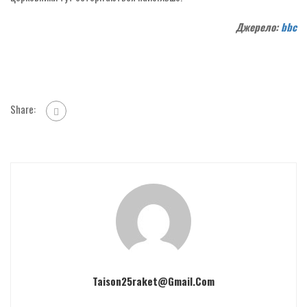
Джерело:
bbc
Share:
Taison25raket@gmail.com