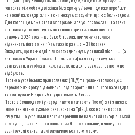
“То цього року Великдень по-новому буде, чи ще по-старому?” –
говорять між собою дві жінки біля храму у Львові, де вже перейшли
на новий календар, але ніяк не можуть зрозуміти, що ж з Великоднем.
Для когось це може стати сюрпризом, але усі православні та греко-
католики і далі святкують це головне християнське свято по-
старому. 2024 року – це буде 5 травня, при чому католики
відзначать його аж на п’ять тижнів раніше – 31 березня.
Виходить, що поки одні тільки заходитимуть у великий піст, інші (а
католиків в Україні близько 1,5 мільйона) вже готуватимуться
святкувати, й уніфікації календарів, як дехто вважав, повністю не
відбулось.
Частина українських православних (ПЦУ) та греко-католики ще з
вересня 2023 року відмовились від старого Юліанського календаря
та святкували Різдво 25 грудня замість 7 січня.
Проте з Великоднем (у народі часто називають Паска), як і з низкою
інших так званих рухомих свят, зокрема Трійці, все не так просто.
Річ у тім, що українські церкви перейшли не на чистий Григоріанський
календар, а фактично на оновлений Новоюліанський, в якому так
звані рухомі свята і далі визначаються по-старому.