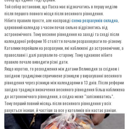
Той собор встановив, що Пасха має відзначатись в першу неділю
після першого повного місця після весняного рівнодення.
Нібито правило просте, але насправді
схема розрахунків складна
,
церковний календар з часом почав сильно відрізнятись від
астрономічного. Тому весняне рівнодення на заході та сході після
календарної реформи 16 століття почали розраховувати по-різному.
Католики перейшли на розрахунки, які наближені до астрономічних, а
православні і далі рахували по-старому. Тому однакове нібито
правило почало виводити різні дати.
Якщо коротко, то розходження між датами Великодня за східною і
західною традиціями спричинене різницею у вирахуванні весняного
рівнодення через різницю між календарями в 13 днів. Після реформи
західна традиція визначення весняного рівнодення більш наближена
до астрономічного рівнодення, а східна може “запізнюватись”.
Тому перший повний місяць після весняного рівнодення у всіх
рахується інакше, й частіше за все у католиків він настає раніше.