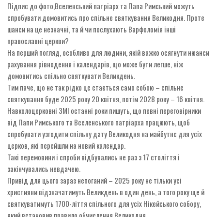
Підпис до фото,
Вселенський патріарх та Папа Римський можуть
спробувати домовитись про спільне святкування Великодня. Проте
шанси на це незначні, та й чи послухають Варфоломія інші
православні церкви?
На перший погляд, особливо для людини, якій важко осягнути нюанси
рахування рівнодення і календарів, що може бути легше, ніж
домовитись спільно святкувати Великдень.
Тим паче, що не так рідко це стається само собою – спільне
святкування буде 2025 року 20 квітня, потім 2028 року – 16 квітня.
Навколоцерковні ЗМІ останні роки пишуть, що певні переговірники
від Папи Римського та Вселенського патріарха працюють, щоб
спробувати узгодити спільну дату Великодня на майбутнє для усіх
церков, які перейшли на новий календар.
Такі перемовини і спроби відбувались не раз з 17 століття і
закінчувались невдачею.
Привід для цього зараз непоганий – 2025 року не тільки усі
християни відзначатимуть Великдень в один день, а того року ще й
святкуватимуть 1700-ліття спільного для усіх Нікейського собору,
який встановив правило обчислення Великодня.