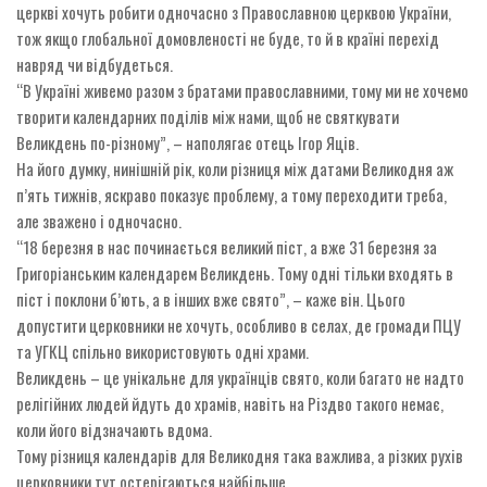
церкві хочуть робити одночасно з Православною церквою України,
тож якщо глобальної домовленості не буде, то й в країні перехід
навряд чи відбудеться.
“В Україні живемо разом з братами православними, тому ми не хочемо
творити календарних поділів між нами, щоб не святкувати
Великдень по-різному”, – наполягає отець Ігор Яців.
На його думку, нинішній рік, коли різниця між датами Великодня аж
п’ять тижнів, яскраво показує проблему, а тому переходити треба,
але зважено і одночасно.
“18 березня в нас починається великий піст, а вже 31 березня за
Григоріанським календарем Великдень. Тому одні тільки входять в
піст і поклони б’ють, а в інших вже свято”, – каже він. Цього
допустити церковники не хочуть, особливо в селах, де громади ПЦУ
та УГКЦ спільно використовують одні храми.
Великдень – це унікальне для українців свято, коли багато не надто
релігійних людей йдуть до храмів, навіть на Різдво такого немає,
коли його відзначають вдома.
Тому різниця календарів для Великодня така важлива, а різких рухів
церковники тут остерігаються найбільше.