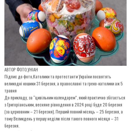
АВТОР ФОТО,
УНІАН
Підпис до фото,
Католики та протестанти України посвятять
великодні кошики 31 березня, а православні та греко-католики аж 5
травня
До прикладу, за “цивільним календарем”, який практично збігається
з Григоріанським, весняне рівнодення в 2024 році буде 20 березня
(за церковним – 21 березня). Перший повний місяць – 25 березня, а
тому Великдень у першу неділю після такого повного місяця – 31
березня.