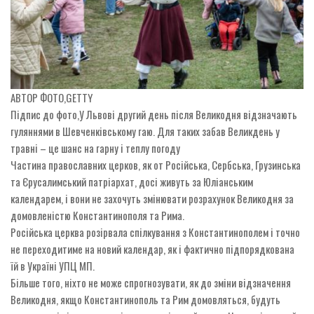
АВТОР ФОТО,
GETTY
Підпис до фото,
У Львові другий день після Великодня відзначають
гуляннями в Шевченківському гаю. Для таких забав Великдень у
травні – це шанс на гарну і теплу погоду
Частина православних церков, як от Російська, Сербська, Грузинська
та Єрусалимський патріархат, досі живуть за Юліанським
календарем, і вони не захочуть змінювати розрахунок Великодня за
домовленістю Константинополя та Рима.
Російська церква розірвала спілкування з Константинополем і точно
не переходитиме на новий календар, як і фактично підпорядкована
їй в Україні УПЦ МП.
Більше того, ніхто не може спрогнозувати, як до зміни відзначення
Великодня, якщо Константинополь та Рим домовляться, будуть