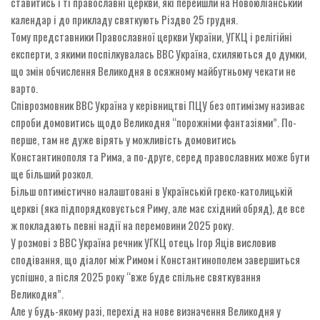
ставитись і ті православні церкви, які перейшли на Новоюліанський
календар і до прикладу святкують Різдво 25 грудня.
Тому представники Православної церкви України, УГКЦ і релігійні
експерти, з якими поспілкувалась ВВС Україна, схиляються до думки,
що змін обчислення Великодня в осяжному майбутньому чекати не
варто.
Співрозмовник ВВС Україна у керівництві ПЦУ без оптимізму називає
спроби домовитись щодо Великодня “порожніми фантазіями”. По-
перше, там не дуже вірять у можливість домовитись
Константинополя та Рима, а по-друге, серед православних може бути
ще більший розкол.
Більш оптимістично налаштовані в Українській греко-католицькій
церкві (яка підпорядковується Риму, але має східний обряд), де все
ж покладають певні надії на перемовини 2025 року.
У розмові з ВВС Україна речник УГКЦ отець Ігор Яців висловив
сподівання, що діалог між Римом і Константинополем завершиться
успішно, а після 2025 року “вже буде спільне святкування
Великодня”.
Але у будь-якому разі, перехід на нове визначення Великодня у