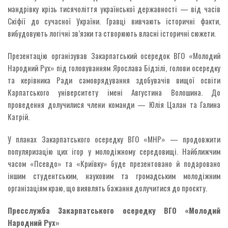
мандрівку крізь тисячоліття української державності — від часів
Скіфії до сучасної України. Гравці вивчають історичні факти,
вибудовують логічні зв’язки та створюють власні історичні сюжети.
Презентацію організував Закарпатський осередок ВГО «Молодий
Народний Рух» під головуванням Ярослава Бідзілі, голови осередку
та керівника Ради самоврядування здобувачів вищої освіти
Карпатського університету імені Августина Волошина. До
проведення долучилися члени команди — Юлія Цалан та Галина
Катрій.
У планах Закарпатського осередку ВГО «МНР» — продовжити
популяризацію цих ігор у молодіжному середовищі. Найближчим
часом «Псевдо» та «Криївку» буде презентовано й подаровано
іншим студентським, науковим та громадським молодіжним
організаціям краю, що виявлять бажання долучитися до проєкту.
Пресслужба Закарпатського осередку ВГО «Молодий
Народний Рух»