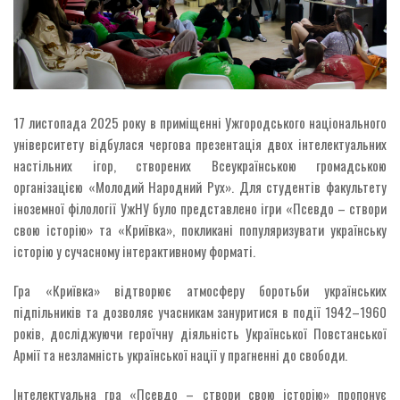
17 листопада 2025 року в приміщенні Ужгородського національного
університету відбулася чергова презентація двох інтелектуальних
настільних ігор, створених Всеукраїнською громадською
організацією «Молодий Народний Рух». Для студентів факультету
іноземної філології УжНУ було представлено ігри «Псевдо – створи
свою історію» та «Криївка», покликані популяризувати українську
історію у сучасному інтерактивному форматі.
Гра «Криївка» відтворює атмосферу боротьби українських
підпільників та дозволяє учасникам зануритися в події 1942–1960
років, досліджуючи героїчну діяльність Української Повстанської
Армії та незламність української нації у прагненні до свободи.
Інтелектуальна гра «Псевдо – створи свою історію» пропонує