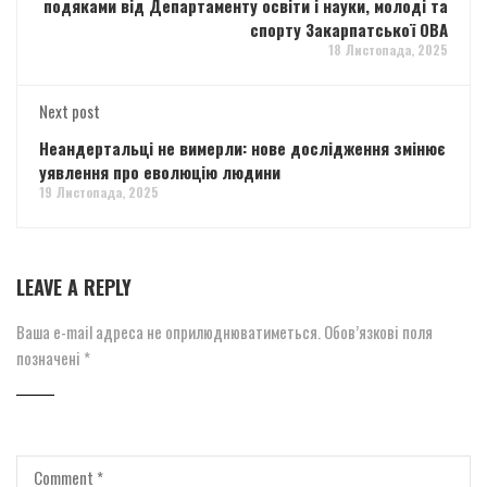
подяками від Департаменту освіти і науки, молоді та
спорту Закарпатської ОВА
18 Листопада, 2025
Next post
Неандертальці не вимерли: нове дослідження змінює
уявлення про еволюцію людини
19 Листопада, 2025
LEAVE A REPLY
Ваша e-mail адреса не оприлюднюватиметься.
Обов’язкові поля
позначені
*