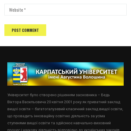
Університет було створено рішенням засновника – Бедь
Віктора Васильовича 20 квітня 2001 року як приватний заклад
вищої освіти – багатогалузевий класичний заклад вищої освіти,
що провадить інноваційну освітню діяльність за усіма
ступенями вищої освіти та здійснює навчально-виховний
процес і наукову діяльність відповідно до українських законів