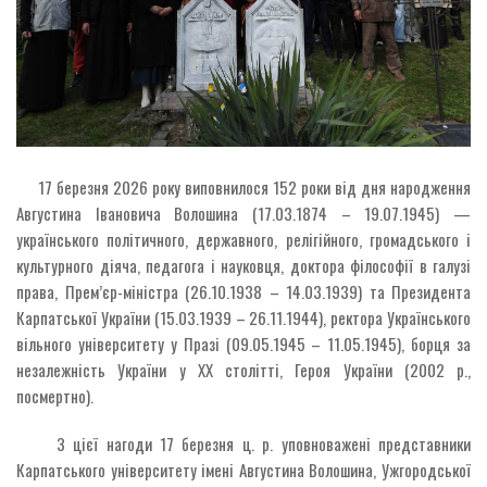
17 березня 2026 року виповнилося 152 роки від дня народження
Августина Івановича Волошина (17.03.1874 – 19.07.1945) —
українського політичного, державного, релігійного, громадського і
культурного діяча, педагога і науковця, доктора філософії в галузі
права, Прем’єр-міністра (26.10.1938 – 14.03.1939) та Президента
Карпатської України (15.03.1939 – 26.11.1944), ректора Українського
вільного університету у Празі (09.05.1945 – 11.05.1945), борця за
незалежність України у ХХ столітті, Героя України (2002 р.,
посмертно).
З цієї нагоди 17 березня ц. р. уповноважені представники
Карпатського університету імені Августина Волошина, Ужгородської