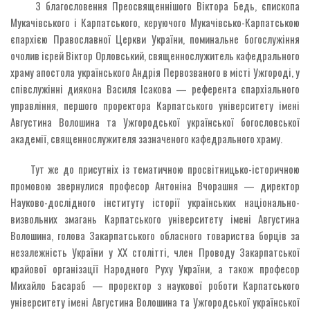
З благословення Преосвященнішого Віктора Бедь, єпископа
Мукачівського і Карпатського, керуючого Мукачівсько-Карпатською
єпархією Православної Церкви України, поминальне богослужіння
очолив ієрей Віктор Орловський, священнослужитель кафедрального
храму апостола українського Андрія Первозваного в місті Ужгороді, у
співслужінні диякона Василя Ісакова — референта єпархіального
управління, першого проректора Карпатського університету імені
Августина Волошина та Ужгородської української богословської
академії, священнослужителя зазначеного кафедрального храму.
Тут же до присутніх із тематичною просвітницько-історичною
промовою звернулися професор Антоніна Вчорашня — директор
Науково-дослідного інституту історії українських національно-
визвольних змагань Карпатського університету імені Августина
Волошина, голова Закарпатського обласного товариства борців за
незалежність України у ХХ столітті, член Проводу Закарпатської
крайової організації Народного Руху України, а також професор
Михайло Басараб — проректор з наукової роботи Карпатського
університету імені Августина Волошина та Ужгородської української