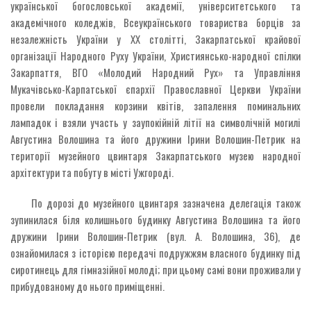
української богословської академії, університетського та
академічного коледжів, Всеукраїнського товариства борців за
незалежність України у ХХ столітті, Закарпатської крайової
організації Народного Руху України, Християнсько-народної спілки
Закарпаття, ВГО «Молодий Народний Рух» та Управління
Мукачівсько-Карпатської єпархії Православної Церкви України
провели покладання корзини квітів, запалення поминальних
лампадок і взяли участь у заупокійній літії на символічній могилі
Августина Волошина та його дружини Ірини Волошин-Петрик на
території музейного цвинтаря Закарпатського музею народної
архітектури та побуту в місті Ужгороді.
По дорозі до музейного цвинтаря зазначена делегація також
зупинилася біля колишнього будинку Августина Волошина та його
дружини Ірини Волошин-Петрик (вул. А. Волошина, 36), де
ознайомилася з історією передачі подружжям власного будинку під
сиротинець для гімназійної молоді; при цьому самі вони проживали у
прибудованому до нього приміщенні.