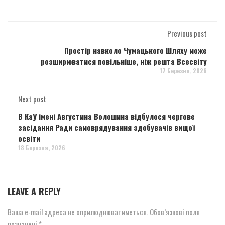
Previous post
Простір навколо Чумацького Шляху може
розширюватися повільніше, ніж решта Всесвіту
17 Березня, 2026
Next post
В КаУ імені Августина Волошина відбулося чергове
засідання Ради самоврядування здобувачів вищої
освіти
18 Березня, 2026
LEAVE A REPLY
Ваша e-mail адреса не оприлюднюватиметься.
Обов’язкові поля
позначені
*