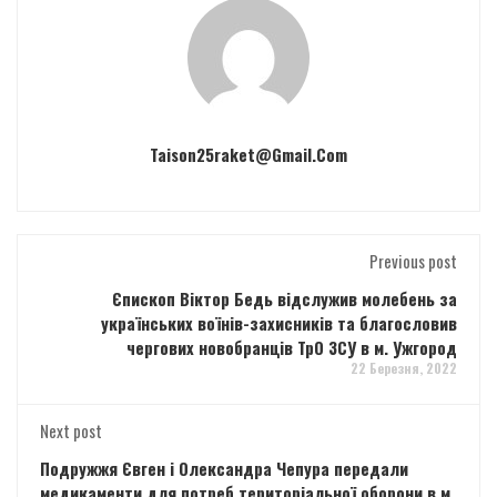
Taison25raket@gmail.com
Previous post
Єпископ Віктор Бедь відслужив молебень за
українських воїнів-захисників та благословив
чергових новобранців ТрО ЗСУ в м. Ужгород
22 Березня, 2022
Next post
Подружжя Євген і Олександра Чепура передали
медикаменти для потреб територіальної оборони в м.