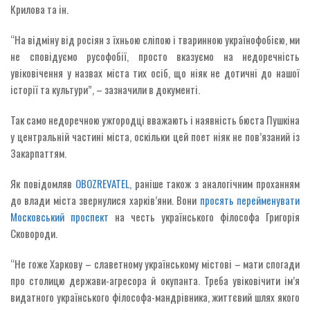
Крилова та ін.
“На відміну від росіян з їхньою сліпою і тваринною українофобією, ми
не сповідуємо русофобії, просто вказуємо на недоречність
увіковічення у назвах міста тих осіб, що ніяк не дотичні до нашої
історії та культури”, – зазначили в документі.
Так само недоречною ужгородці вважають і наявність бюста Пушкіна
у центральній частині міста, оскільки цей поет ніяк не пов’язаний із
Закарпаттям.
Як повідомляв
OBOZREVATEL
, раніше також з аналогічним проханням
до влади міста звернулися харків’яни. Вони
просять перейменувати
Московський проспект
на честь українського філософа Григорія
Сковороди.
“Не гоже Харкову – славетному українському містові – мати спогади
про столицю держави-агресора й окупанта. Треба увіковічити ім’я
видатного українського філософа-мандрівника, життєвий шлях якого