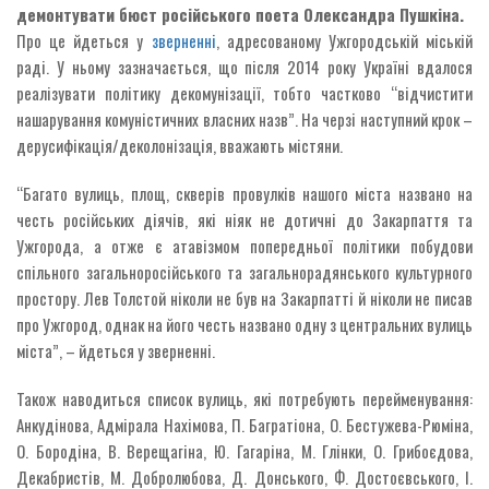
демонтувати бюст російського поета Олександра Пушкіна.
Про це йдеться у
зверненні
, адресованому Ужгородській міській
раді. У ньому зазначається, що після 2014 року Україні вдалося
реалізувати політику декомунізації, тобто частково “відчистити
нашарування комуністичних власних назв”. На черзі наступний крок –
дерусифікація/деколонізація, вважають містяни.
“Багато вулиць, площ, скверів провулків нашого міста названо на
честь російських діячів, які ніяк не дотичні до Закарпаття та
Ужгорода, а отже є атавізмом попередньої політики побудови
спільного загальноросійського та загальнорадянського культурного
простору. Лев Толстой ніколи не був на Закарпатті й ніколи не писав
про Ужгород, однак на його честь названо одну з центральних вулиць
міста”, – йдеться у зверненні.
Також наводиться список вулиць, які потребують перейменування:
Анкудінова, Адмірала Нахімова, П. Багратіона, О. Бестужева-Рюміна,
О. Бородіна, В. Верещагіна, Ю. Гагаріна, М. Глінки, О. Грибоєдова,
Декабристів, М. Добролюбова, Д. Донського, Ф. Достоєвського, І.