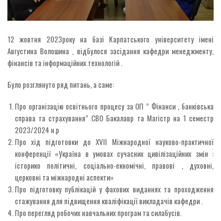
12 жовтня 2023року на базі Карпатського університету імені
Августина Волошина , відбулося засідання кафедри менеджменту,
фінансів та інформаційних технологій .
Було розглянуто ряд питань, а саме:
Про організацію освітнього процесу за ОП ” Фінанси , банківська
справа та страхування” CВО Бакалавр та Магістр на 1 семестр
2023/2024 н.р
Про хід підготовки до ХVII Міжнародної науково-практичної
конференції «Україна в умовах сучасних цивілізаційних змін :
історико політичні, соціально-екномічні, правові , духовні,
церковні та міжнародні аспекти»
Про підготовку публікацій у фахових виданнях та проходження
стажування для підвищення кваліфікації викладачів кафедри .
Про перегляд робочих навчальних програм та силабусів.