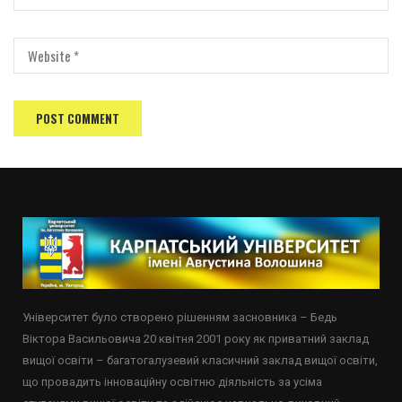
Університет було створено рішенням засновника – Бедь
Віктора Васильовича 20 квітня 2001 року як приватний заклад
вищої освіти – багатогалузевий класичний заклад вищої освіти,
що провадить інноваційну освітню діяльність за усіма