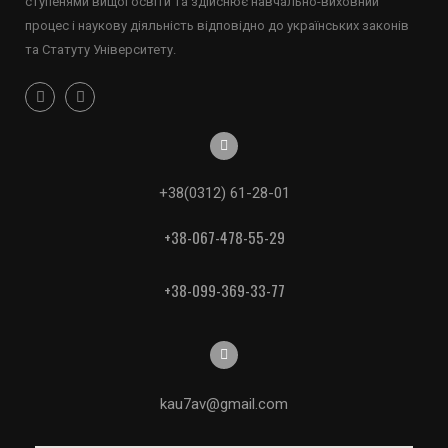
ступенями вищої освіти та здійснює навчально-виховний
процес і наукову діяльність відповідно до українських законів
та Статуту Університету.
+38(0312) 61-28-01
+38-067-478-55-29
+38-099-369-33-77
kau7av@gmail.com