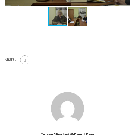
Share:
Taison25raket@gmail.com