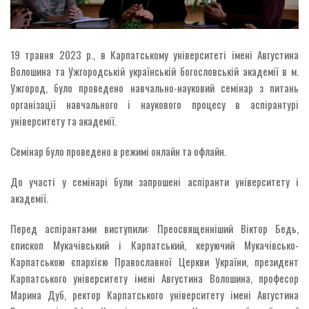
19 травня 2023 р., в Карпатському університеті імені Августина
Волошина та Ужгородській українській богословській академії в м.
Ужгород, було проведено навчально-науковий семінар з питань
організації навчального і наукового процесу в аспірантурі
університету та академії.
Семінар було проведено в режимі онлайн та офлайн.
До участі у семінарі були запрошені аспіранти університету і
академії.
Перед аспірантами виступили: Преосвященніший Віктор Бедь,
єпископ Мукачівський і Карпатський, керуючий Мукачівсько-
Карпатською єпархією Православної Церкви України, президент
Карпатського університету імені Августина Волошина, професор
Марина Дуб, ректор Карпатського університету імені Августина