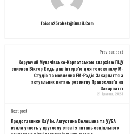
Taison25raket@gmail.com
Previous post
Керуючий Мукачівсько-Карпатською єпархією ПЦУ
єпископ Віктор Бедь дав інтерв’ю для телеканалу М-
Студіо та мовлення FM-Радіо Закарпаття з
актуальних питань розвитку Православ’я на
Закарпатті
21 Травня, 2023
Next post
Представники КаУ ім. Августина Волошина та УУБА
взяли участь у круглому столі з питань соціального
захисту на рівні територіальних громад