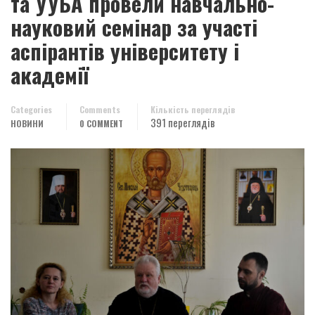
та УУБА провели навчально-
науковий семінар за участі
аспірантів університету і
академії
Categories
Comments
Кількість переглядів
391 переглядів
НОВИНИ
0 COMMENT