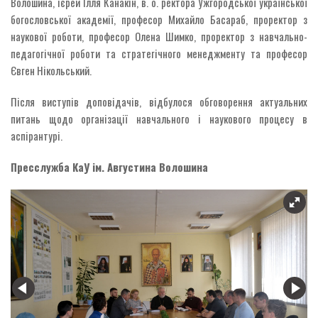
Волошина, ієрей Ілля Канакін, в. о. ректора Ужгородської української
богословської академії, професор Михайло Басараб, проректор з
наукової роботи, професор Олена Шимко, проректор з навчально-
педагогічної роботи та стратегічного менеджменту та професор
Євген Нікольський.
Після виступів доповідачів, відбулося обговорення актуальних
питань щодо організації навчального і наукового процесу в
аспірантурі.
Пресслужба КаУ ім. Августина Волошина