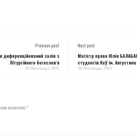
Previous post
Next post
ся диференційований залік з
Магістр права Юлія БАЛАБА
Літургійного богослов'я
студентів КаУ ім. Августин
28 Листопада, 2023
28 Листопада, 2023
поля позначені
*