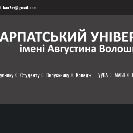
kau7av@gmail.com
упнику
Студенту
Випускнику
Коледж
УУБА
МАБН