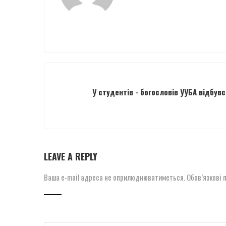
У студентів - богословів УУБА відбув
LEAVE A REPLY
Ваша e-mail адреса не оприлюднюватиметься.
Обов’язкові 