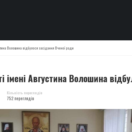
устина Волошина відбулося засідання Вченої ради
ті імені Августина Волошина відбу
Кількість переглядів
752 переглядів