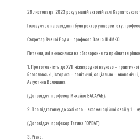
28 листопада 2023 року у малій актовій залі Карпатського
Головуючою на засіданні була ректор університету, профес
Секретар Вченої Ради – професор Олена ШИМКО.
Питання, які виносилися на обговорення та прийняття рішен
1. Про готовність до ХVII міжнародної науково – практичної 
богословські, історико – політичні, соціально – економічні
Августина Волошина.
(Доповідач: професор Михайло БАСАРАБ);
2. Про підготовку до заліково – екзаменаційної сесії у 1 – 
(Доповідач: професор Тетяна ГОРВАТ);
3. Різне.