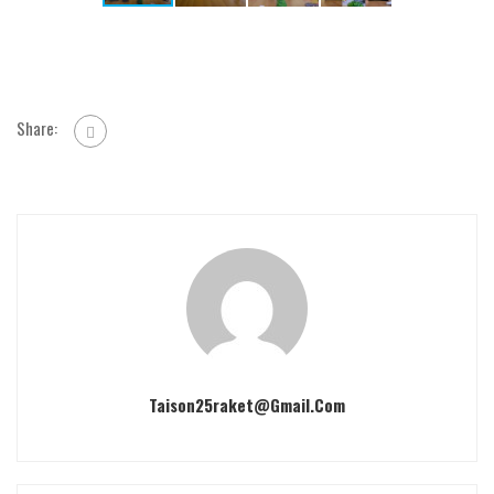
Share:
Taison25raket@gmail.com