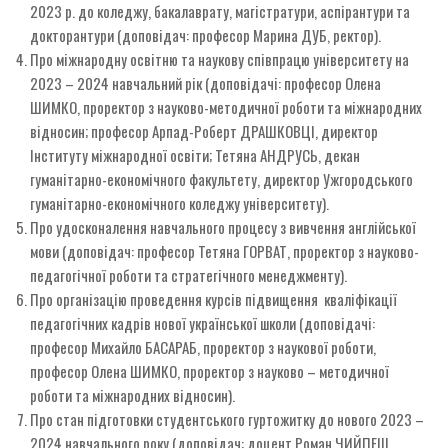
2023 р. до коледжу, бакалаврату, магістратури, аспірантури та
докторантури (доповідач: професор Марина ДУБ, ректор).
Про міжнародну освітню та наукову співпрацю університету на
2023 – 2024 навчальний рік (доповідачі: професор Олена
ШИМКО, проректор з науково-методичної роботи та міжнародних
відносин; професор Арпад-Роберт ДРАШКОВЦІ, директор
Інституту міжнародної освіти; Тетяна АНДРУСЬ, декан
гуманітарно-економічного факультету, директор Ужгородського
гуманітарно-економічного коледжу університету).
Про удосконалення навчального процесу з вивчення англійської
мови (доповідач: професор Тетяна ГОРВАТ, проректор з науково-
педагогічної роботи та стратегічного менеджменту).
Про організацію проведення курсів підвищення кваліфікації
педагогічних кадрів нової української школи (доповідачі:
професор Михайло БАСАРАБ, проректор з наукової роботи,
професор Олена ШИМКО, проректор з науково – методичної
роботи та міжнародних відносин).
Про стан підготовки студентського гуртожитку до нового 2023 –
2024 навчального року (доповідач: доцент Роман ЧИЙПЕШ,