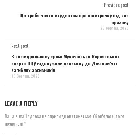
Previous post
Що треба знати студентам про відстрочку під час
призову
29 Серпня, 2023
Next post
В кафедральному храмі Мукачівсько-Карпатської
єпархії ПЦУ відслужили панахиду до Дня пам’яті
загиблих захисників
30 Серпня, 2023
LEAVE A REPLY
Ваша e-mail адреса не оприлюднюватиметься.
Обов’язкові поля
позначені
*