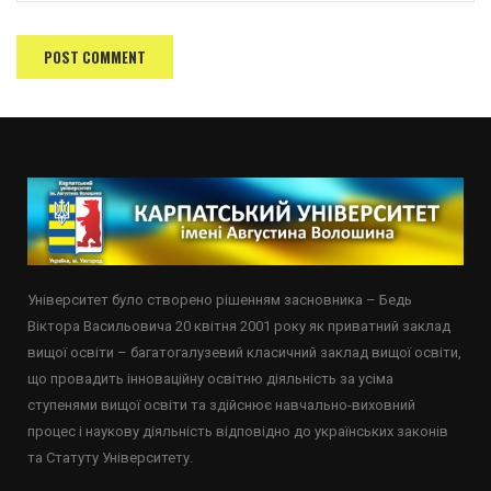
Університет було створено рішенням засновника – Бедь
Віктора Васильовича 20 квітня 2001 року як приватний заклад
вищої освіти – багатогалузевий класичний заклад вищої освіти,
що провадить інноваційну освітню діяльність за усіма
ступенями вищої освіти та здійснює навчально-виховний
процес і наукову діяльність відповідно до українських законів
та Статуту Університету.