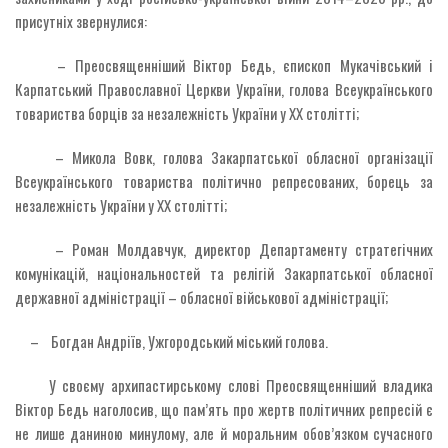
присутніх звернулися:
– Преосвященніший Віктор Бедь, єпископ Мукачівський і
Карпатський Православної Церкви України, голова Всеукраїнського
товариства борців за незалежність України у ХХ столітті;
– Микола Вовк, голова Закарпатської обласної організації
Всеукраїнського товариства політично репресованих, борець за
незалежність України у ХХ столітті;
– Роман Молдавчук, директор Департаменту стратегічних
комунікацій, національностей та релігій Закарпатської обласної
державної адміністрації – обласної військової адміністрації;
– Богдан Андріїв, Ужгородський міський голова.
У своєму архипастирському слові Преосвященніший владика
Віктор Бедь наголосив, що пам’ять про жертв політичних репресій є
не лише даниною минулому, але й моральним обов’язком сучасного