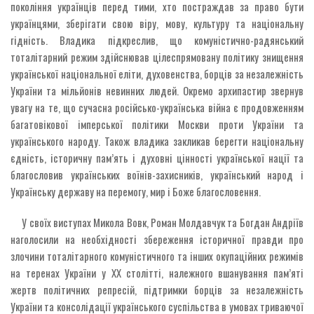
покоління українців перед тими, хто постраждав за право бути
українцями, зберігати свою віру, мову, культуру та національну
гідність. Владика підкреслив, що комуністично-радянський
тоталітарний режим здійснював цілеспрямовану політику знищення
української національної еліти, духовенства, борців за незалежність
України та мільйонів невинних людей. Окремо архипастир звернув
увагу на те, що сучасна російсько-українська війна є продовженням
багатовікової імперської політики Москви проти України та
українського народу. Також владика закликав берегти національну
єдність, історичну пам’ять і духовні цінності української нації та
благословив українських воїнів-захисників, український народ і
Українську державу на перемогу, мир і Боже благословення.
У своїх виступах Микола Вовк, Роман Молдавчук та Богдан Андріїв
наголосили на необхідності збереження історичної правди про
злочини тоталітарного комуністичного та інших окупаційних режимів
на теренах України у ХХ столітті, належного вшанування пам’яті
жертв політичних репресій, підтримки борців за незалежність
України та консолідації українського суспільства в умовах триваючої