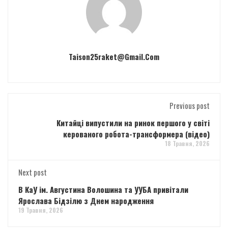
Taison25raket@gmail.com
Previous post
Китайці випустили на ринок першого у світі
керованого робота-трансформера (відео)
18 Травня, 2026
Next post
В КаУ ім. Августина Волошина та УУБА привітали
Ярослава Бідзілю з Днем народження
19 Травня, 2026