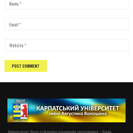
Університет було створено рішенням засновника – Бедь