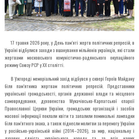
17 травня 2026 року, у День пам’яті жертв політичних репресій, в
Україні відбулися заходи з вшанування мільйонів українців, які стали
жертвами московського комуністично-радянського окупаційного
режиму Союзу РСР у ХХ столітті.
В Ужгороді меморіальний захід відбувся у сквері Героїв Майдану
біля пам’ятника жертвам політичних репресій. Представники
української громадськості, органів державної влади та місцевого
самоврядування, духовенства Мукачівсько-Карпатської єпархії
Православної Церкви України, громадських організацій і засобів
масової інформації поклали квіти та запалили поминальні лампадки
біля пам’ятного знака, а також піднесли молитви за перемогу України
у російсько-українській війні (2014–2026), за мир, національну і
духовну єдність українського народу та за всіх наших