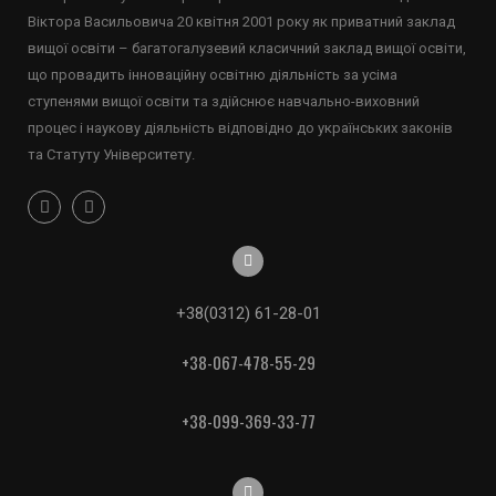
Віктора Васильовича 20 квітня 2001 року як приватний заклад
вищої освіти – багатогалузевий класичний заклад вищої освіти,
що провадить інноваційну освітню діяльність за усіма
ступенями вищої освіти та здійснює навчально-виховний
процес і наукову діяльність відповідно до українських законів
та Статуту Університету.
+38(0312) 61-28-01
+38-067-478-55-29
+38-099-369-33-77