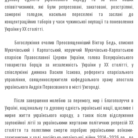
співвітчизників, які були репресовані, закатовані, розстріляні,
заморені голодом, насильно переселені та заслані до
концентраційних таборів у часи чужинської окупації та поневолення
України у ХХ столітті.
Богослужіння очолив Преосвященніший Віктор Бедь, єпископ
Мукачівський і Карпатський, керуючий Мукачівсько-Карпатською
єпархією Православної Церкви України, голова Всеукраїнського
товариства борців за незалежність України у ХХ столітті, у
співслужінні диякона Василя Ісакова, референта єпархіального
управління, священнослужителя кафедрального храму апостола
українського Андрія Первозваного в місті Ужгороді.
Після завершення молебню за перемогу, мир і благополуччя в
Україні, національну та духовну єдність української нації, щасливе і
мирне життя українського народу, а також після відслуження
заупокійної літії за українськими жертвами політичних репресій ХХ
століття та полеглими смертю хоробрих українськими воїнами-
захисниками у ході російсько-української війни 2014–2026 рр., до