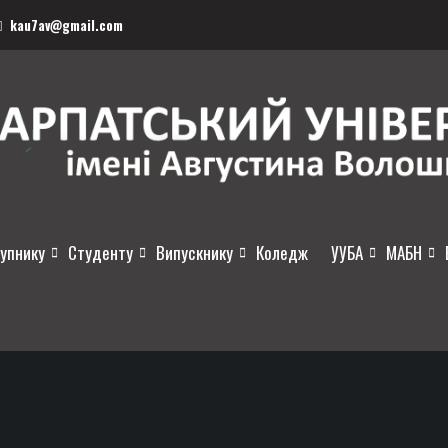
kau7av@gmail.com
упнику
Студенту
Випускнику
Коледж
УУБА
МАБН