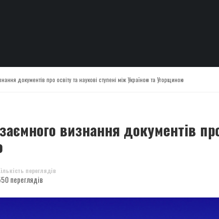
ання документів про освіту та наукові ступені між Україною та Угорщиною
аємного визнання документів про 
ю
Кількість переглядів
550 переглядів