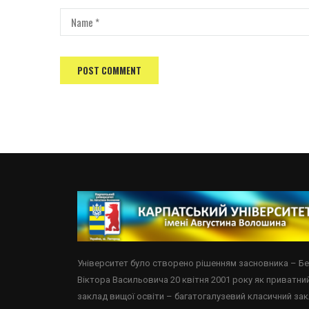
Університет було створено рішенням засновника – Б
Віктора Васильовича 20 квітня 2001 року як приватни
заклад вищої освіти – багатогалузевий класичний за