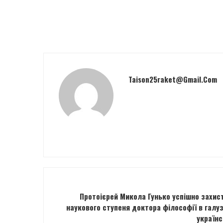
Taison25raket@gmail.com
Протоієрей Микола Гунько успішно захис
наукового ступеня доктора філософії в галуз
українс