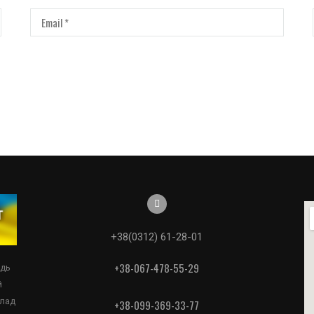
+38(0312) 61-28-01
+38-067-478-55-29
едь
й
клад
+38-099-369-33-77