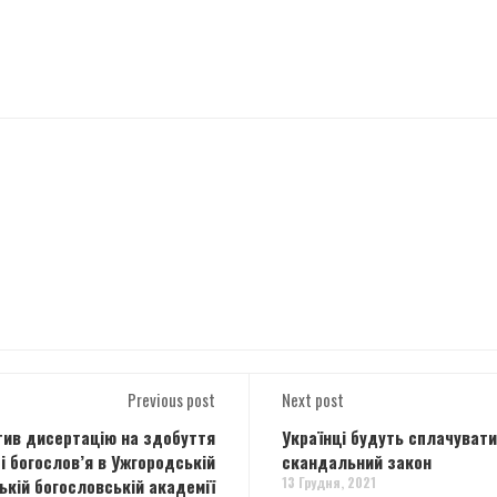
Previous post
Next post
тив дисертацію на здобуття
Українці будуть сплачувати
і богослов’я в Ужгородській
скандальний закон
13 Грудня, 2021
ькій богословській академії