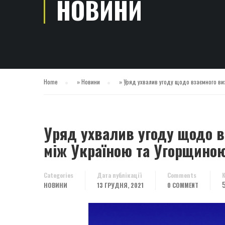
НОВИНИ
Home
»
Новини
»
Уряд ухвалив угоду щодо взаємного визн
Уряд ухвалив угоду щодо вз
між Україною та Угорщино
Categories
Дата публікації
Comments
НОВИНИ
13 ГРУДНЯ, 2021
0 COMMENT