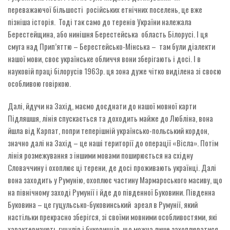
переважаючої більшості російських етнічних поселень, це вже
пізніша історія. Тоді так само до теренів України належала
Берестейщина, або нинішня Берестейська область Білорусі. І ця
смуга над Прип’яттю – Берестейсько-Мінська – там були діалекти
нашої мови, своє українське обличчя вони зберігають і досі. І в
науковій праці білорусів 1963р. ця зона дуже чітко виділена зі своєю
особливою говіркою.
Далі, йдучи на Захід, маємо доєднати до нашої мовної карти
Підляшшя, лінія спускається та доходить майже до Любліна, вона
йшла від Карпат, попри теперішній українсько-польський кордон,
значно далі на Захід – це наші території до операції «Вісла». Потім
лінія розмежування з іншими мовами поширюється на східну
Словаччину і охоплює ці терени, де досі проживають українці. Далі
вона заходить у Румунію, охоплює частину Мармароського масиву, що
на північному заході Румунії і йде до південної Буковини. Південна
Буковина – це гуцульсько-буковинський ареал в Румунії, який
настільки прекрасно зберігся, зі своїми мовними особливостями, які
характеризують гуцулів і буковинців, що можна лише захоплюватися,