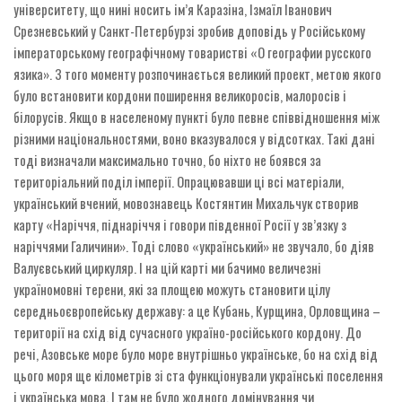
університету, що нині носить ім’я Каразіна, Ізмаїл Іванович
Срезневський у Санкт-Петербурзі зробив доповідь у Російському
імператорському географічному товаристві «О географии русского
язика». З того моменту розпочинається великий проект, метою якого
було встановити кордони поширення великоросів, малоросів і
білорусів. Якщо в населеному пункті було певне співвідношення між
різними національностями, воно вказувалося у відсотках. Такі дані
тоді визначали максимально точно, бо ніхто не боявся за
територіальний поділ імперії. Опрацювавши ці всі матеріали,
український вчений, мовознавець Костянтин Михальчук створив
карту «Наріччя, піднаріччя і говори південної Росії у зв’язку з
наріччями Галичини». Тоді слово «український» не звучало, бо діяв
Валуєвський циркуляр. І на цій карті ми бачимо величезні
україномовні терени, які за площею можуть становити цілу
середньоєвропейську державу: а це Кубань, Курщина, Орловщина –
території на схід від сучасного україно-російського кордону. До
речі, Азовське море було море внутрішньо українське, бо на схід від
цього моря ще кілометрів зі ста функціонували українські поселення
і українська мова. І там не було жодного домінування чи