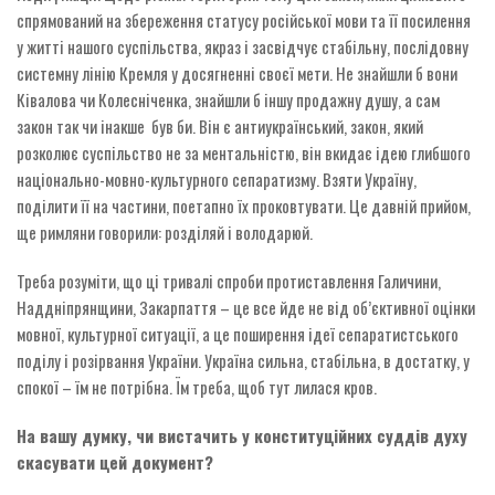
спрямований на збереження статусу російської мови та її посилення
у житті нашого суспільства, якраз і засвідчує стабільну, послідовну
системну лінію Кремля у досягненні своєї мети. Не знайшли б вони
Ківалова чи Колесніченка, знайшли б іншу продажну душу, а сам
закон так чи інакше був би. Він є антиукраїнський, закон, який
розколює суспільство не за ментальністю, він вкидає ідею глибшого
національно-мовно-культурного сепаратизму. Взяти Україну,
поділити її на частини, поетапно їх проковтувати. Це давній прийом,
ще римляни говорили: розділяй і володарюй.
Треба розуміти, що ці тривалі спроби протиставлення Галичини,
Наддніпрянщини, Закарпаття – це все йде не від об’єктивної оцінки
мовної, культурної ситуації, а це поширення ідеї сепаратистського
поділу і розірвання України. Україна сильна, стабільна, в достатку, у
спокої – їм не потрібна. Їм треба, щоб тут лилася кров.
На вашу думку, чи вистачить у конституційних суддів духу
скасувати цей документ?