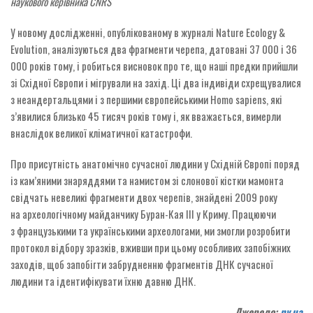
наукового керівника
CNRS
У новому дослідженні, опублікованому в журналі Nature Ecology &
Evolution, аналізуються два фрагменти черепа, датовані 37 000 і 36
000 років тому, і робиться висновок про те, що наші предки прийшли
зі Східної Європи і мігрували на захід. Ці два індивіди схрещувалися
з неандертальцями і з першими європейськими Homo sapiens, які
з’явилися близько 45 тисяч років тому і, як вважається, вимерли
внаслідок великої кліматичної катастрофи.
Про присутність анатомічно сучасної людини у Східній Європі поряд
із кам’яними знаряддями та намистом зі слонової кістки мамонта
свідчать невеликі фрагменти двох черепів, знайдені 2009 року
на археологічному майданчику Буран-Кая III у Криму. Працюючи
з французькими та українськими археологами, ми змогли розробити
протокол відбору зразків, вживши при цьому особливих запобіжних
заходів, щоб запобігти забрудненню фрагментів ДНК сучасної
людини та ідентифікувати їхню давню ДНК.
Джерело:
nv.ua