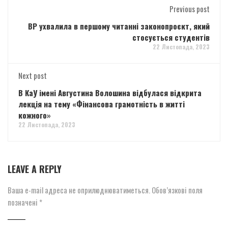
Previous post
ВР ухвалила в першому читанні законопроєкт, який
стосується студентів
22 Листопада, 2023
Next post
В КаУ імені Августина Волошина відбулася відкрита
лекція на тему «Фінансова грамотність в житті
кожного»
22 Листопада, 2023
LEAVE A REPLY
Ваша e-mail адреса не оприлюднюватиметься.
Обов’язкові поля
позначені
*