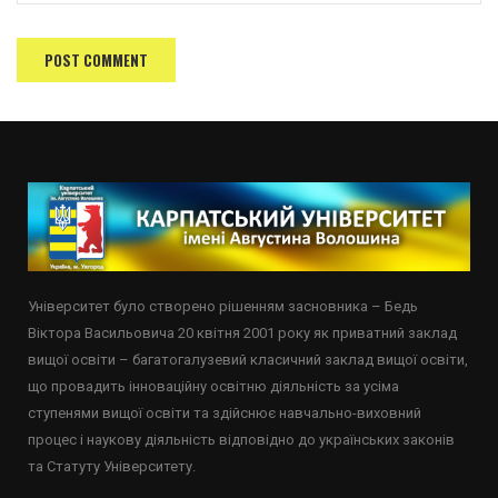
Університет було створено рішенням засновника – Бедь
Віктора Васильовича 20 квітня 2001 року як приватний заклад
вищої освіти – багатогалузевий класичний заклад вищої освіти,
що провадить інноваційну освітню діяльність за усіма
ступенями вищої освіти та здійснює навчально-виховний
процес і наукову діяльність відповідно до українських законів
та Статуту Університету.