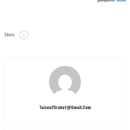
Share:
Taison25raket@gmail.com