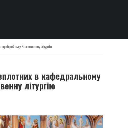
о архієрейську Божественну літургію
безплотних в кафедральному
венну літургію