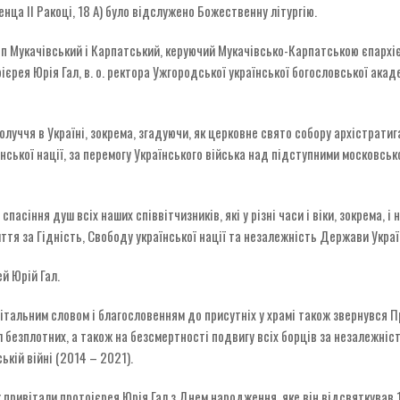
енца ІІ Ракоці, 18 А) було відслужено Божественну літургію.
п Мукачівський і Карпатський, керуючий Мукачівсько-Карпатською єпархі
ієрея Юрія Гал, в. о. ректора Ужгородської української богословської акад
луччя в Україні, зокрема, згадуючи, як церковне свято собору архістратиг
їнської нації, за перемогу Українського війська над підступними московсь
пасіння душ всіх наших співвітчизників, які у різні часи і віки, зокрема, і
иття за Гідність, Свободу української нації та незалежність Держави Украї
й Юрій Гал.
 вітальним словом і благословенням до присутніх у храмі також звернувся
 безплотних, а також на безсмертності подвигу всіх борців за незалежність
ькій війні (2014 – 2021).
ривітали протоієрея Юрія Гал з Днем народження, яке він відсвяткував 1