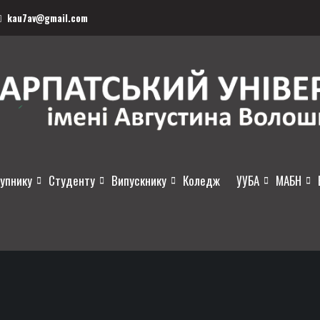
kau7av@gmail.com
упнику
Студенту
Випускнику
Коледж
УУБА
МАБН