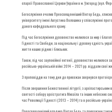
єпархії Православної Церкви України в м. Ужгород (вул. Фер
Богослужіння очолив Преосвященніший Віктор Бедь, єписко
університету імені Августина Волошина у співслужінні прото
даного кафедрального храму.
Під час богослужіння духовенство молилося за мир і благопо
Гідності та Свободи, за національну і духовну єдність укра
життя наших рідних і близьких.
Також, під час заупокійної ектенії, духовенство молилося за с
російсько-українській війні 2014 – 2021 рр. віддали свої ж
З проповіддю на тему дня до прихожан звернувся протоієре
Після звершення Божественної літургії, з архіпастирським
святості собору архістратига Михаїла та інших небесних сил
час Революції Гідності (2013 – 2014) та в російсько-українс
Преосвященніший владика Віктор Бедь та прихожани також п