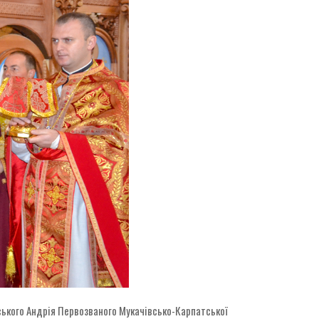
нського Андрія Первозваного Мукачівсько-Карпатської