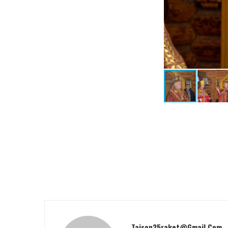
Taison25raket@gmail.com