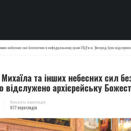
 інших небесних сил безплотних в кафедральному храмі ПЦУ в м. Ужгород було відслужен
а Михаїла та інших небесних сил 
ло відслужено архієрейську Божест
Кількість переглядів
677 переглядів