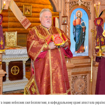
 та інших небесних сил безплотних, в кафедральному храмі апостола украї