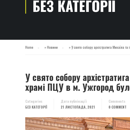
БЕЗ КАТЕГОРІЇ
Home
»
Новини
»
У свято собору архістратига Михаїла та
У свято собору архістратиг
храмі ПЦУ в м. Ужгород бу
Categories
Дата публікації
Comments
БЕЗ КАТЕГОРІЇ
21 ЛИСТОПАДА, 2021
0 COMMENT