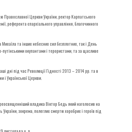
єю Православної Церкви України, ректор Карпатського
емії, референта єпархіального управління, благочинного
а Михаїла та інших небесних сил безплотних, так і День
ко-путінськими окупантами і терористами, та за щасливе
 наші дні під час Революції Гідності 2013 – 2014 рр. та в
ни і Української Церкви.
 Преосвященніший владика Віктор Бедь який наголосив на
 України, зокрема, полеглих смертю хоробрих і героїв під
9 листопада ц. р.