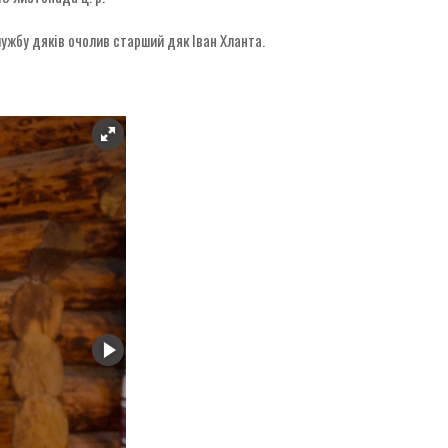
ужбу дяків очолив старший дяк Іван Хланта.