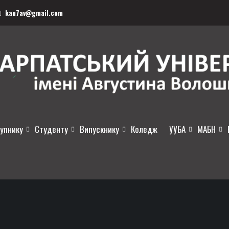
kau7av@gmail.com
упнику
Студенту
Випускнику
Коледж
УУБА
МАБН