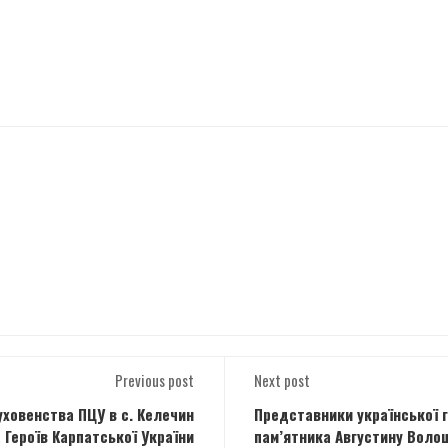
Previous post
Next post
уховенства ПЦУ в с. Келечин
Представники української 
Героїв Карпатської України
пам’ятника Августину Волош