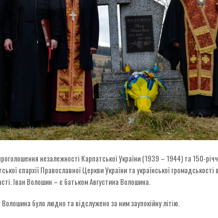
 проголошення незалежності Карпатської України (1939 – 1944) та 150-рі
ської єпархії Православної Церкви України та української громадськості
асті. Іван Волошин – є батьком Августина Волошина.
на Волошина було людно та відслужено за ним заупокійну літію.