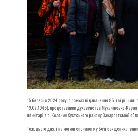
15 березня 2024 року, в рамках відзначення 85-тої річниці
19.07.1945), представники духовенства Мукачівсько-Карпат
цвинтарі в с. Келечин Хустського району Закарпатської обл
Тож, цього дня, і на могилі спочилого у Бозі священика Іва