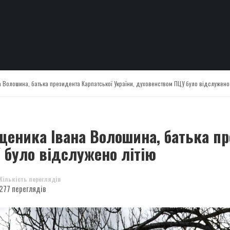
а Волошина, батька президента Карпатської України, духовенством ПЦУ було відслужено 
ященика Івана Волошина, батька п
 було відслужено літію
Кількість переглядів
277 переглядів