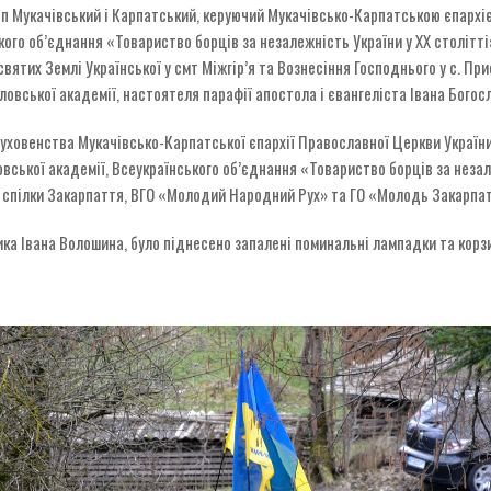
п Мукачівський і Карпатський, керуючий Мукачівсько-Карпатською єпархі
кого об’єднання «Товариство борців за незалежність України у ХХ столітт
вятих Землі Української у смт Міжгір’я та Вознесіння Господнього у с. При
овської академії, настоятеля парафії апостола і євангеліста Івана Богосл
духовенства Мукачівсько-Карпатської єпархії Православної Церкви Україн
вської академії, Всеукраїнського об’єднання «Товариство борців за незал
ї спілки Закарпаття, ВГО «Молодий Народний Рух» та ГО «Молодь Закарпа
ка Івана Волошина, було піднесено запалені поминальні лампадки та корзи