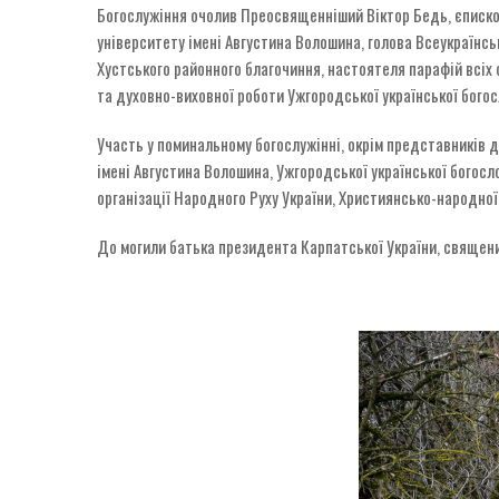
Богослужіння очолив Преосвященніший Віктор Бедь, єписко
університету імені Августина Волошина, голова Всеукраїнсь
Хустського районного благочиння, настоятеля парафій всіх с
та духовно-виховної роботи Ужгородської української богосл
Участь у поминальному богослужінні, окрім представників 
імені Августина Волошина, Ужгородської української богосло
організації Народного Руху України, Християнсько-народно
До могили батька президента Карпатської України, священи