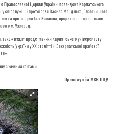
єю Православної Церкви України, президент Карпатського
і» у співслужінні протоієрея Василя Мандзюка, благочинного
сліп та протоієрея Іллі Канакіна, проректора з навчальної
ова в м. Ужгород.
и, також взяли: представники Карпатського університету
ежність України у ХХ столітті», Закарпатської крайової
ття».
ну з живими квітами.
Пресслужба МКЄ ПЦУ