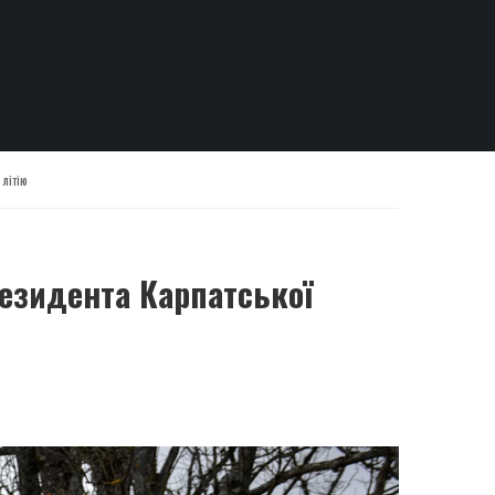
літію
резидента Карпатської