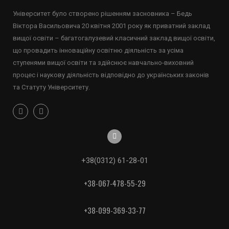
Університет було створено рішенням засновника – Бедь
Віктора Васильовича 20 квітня 2001 року як приватний заклад
вищої освіти – багатогалузевий класичний заклад вищої освіти,
що провадить інноваційну освітню діяльність за усіма
ступенями вищої освіти та здійснює навчально-виховний
процес і наукову діяльність відповідно до українських законів
та Статуту Університету.
+38(0312) 61-28-01
+38-067-478-55-29
+38-099-369-33-77