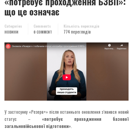
«потребує проходження БЗВП»:
що це означає
Categories
Comments
Кількість переглядів
774 переглядів
НОВИНИ
0 COMMENT
У застосунку «Резерв+» після останнього оновлення з’явився новий
статус –
«потребує проходження базової
загальновійськової підготовки»
.