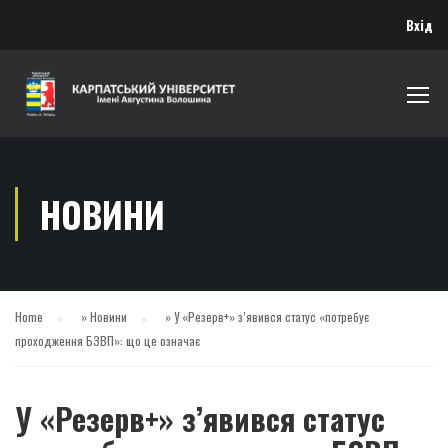
Вхід
НОВИНИ
Home
»
Новини
»
У «Резерв+» з’явився статус «потребує
проходження БЗВП»: що це означає
У «Резерв+» з’явився статус