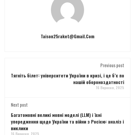
Taison25raket@gmail.com
Previous post
Тягніть білет: університети України в кризі, і це б’є по
нашій обороноздатності
16 Вересня, 2025
Next post
Багатомовні великі мовні моделі (LLM) і їхні
упередження щодо України та війни з Росією: аналіз і
виклики
16 Вересня, 2025