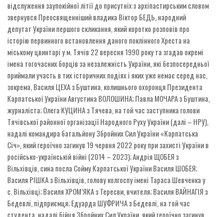
відслуження заупокійної літії до присутніх з архіпастирським словом
звернувся Преосвященніший владика Віктор БЕДЬ, народний
депутат України першого скликання, який коротко розповів про
історію первинного встановлення даного поклінного Хреста на
міському цвинтарі у м. Тячів 22 вересня 1990 року та згадав окремі
імена тогочасних борців за незалежність України, які безпосередньої
приймали участь в тих історичних подіях і яких уже немає серед нас,
зокрема, Василя ЦЕХА з Буштина, колишнього охоронця Президента
Карпатської України Августина ВОЛОШИНА; Павла МОЧАРА з Буштина,
журналіста; Олега КУЦИНА з Тячева, на той час заступника голови
Тячівської районної організації Народного Руху України (далі – НРУ),
надалі командира батальйону Збройних Сил України «Карпатська
Січ», який героїчно загинув 19 червня 2022 року при захисті України в
російсько-українській війні (2014 – 2023); Андрія ЩОБЕЯ з
Вільхівців, сина посла Сойму Карпатської України Василя ШОБЕЯ;
Василя РІШКА з Вільхівців, голову колгоспу імені Тараса Шевченка у
с. Вільхівці; Василя ХРОМ’ЯКА з Тересви, вчителя; Василя ВАЙНАГІЯ з
Бедевлі, підприємця; Едуарда ШУФРИЧА з Бедевлі, на той час
студента, надалі бійця Збройних Сил України, який героїчно загинув