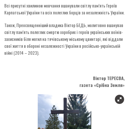
Всі присутні хвилиною мовчання вшанували світлу пам’ять Героїв
Карпатської України та всіх полеглих борців за незалежність України.
Також, Преосвященніший владика Віктор БЕДЬ, молитовно вшанував
світлу пам’ять полеглих смертю хоробрих і героїв українських воїнів-
захисників біля могил на тячівському міському цвинтарі, які віддали
свої життя в обороні незалежності України в російсько-українській
війні (2014 – 2023).
Віктор ТЕРЕСВА,
газета «Срібна Земля»