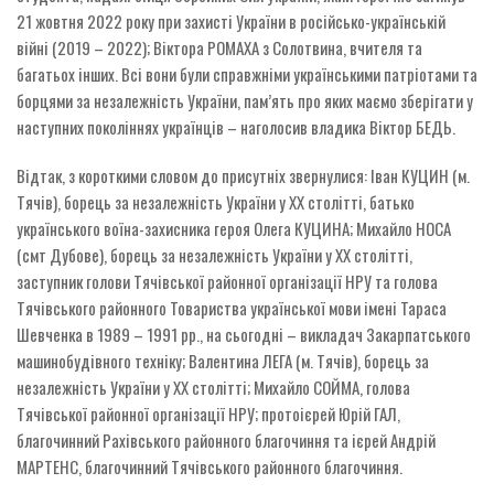
21 жовтня 2022 року при захисті України в російсько-українській
війні (2019 – 2022); Віктора РОМАХА з Солотвина, вчителя та
багатьох інших. Всі вони були справжніми українськими патріотами та
борцями за незалежність України, пам’ять про яких маємо зберігати у
наступних поколіннях українців – наголосив владика Віктор БЕДЬ.
Відтак, з короткими словом до присутніх звернулися: Іван КУЦИН (м.
Тячів), борець за незалежність України у ХХ столітті, батько
українського воїна-захисника героя Олега КУЦИНА; Михайло НОСА
(смт Дубове), борець за незалежність України у ХХ столітті,
заступник голови Тячівської районної організації НРУ та голова
Тячівського районного Товариства української мови імені Тараса
Шевченка в 1989 – 1991 рр., на сьогодні – викладач Закарпатського
машинобудівного техніку; Валентина ЛЕГА (м. Тячів), борець за
незалежність України у ХХ столітті; Михайло СОЙМА, голова
Тячівської районної організації НРУ; протоієрей Юрій ГАЛ,
благочинний Рахівського районного благочиння та ієрей Андрій
МАРТЕНС, благочинний Тячівського районного благочиння.