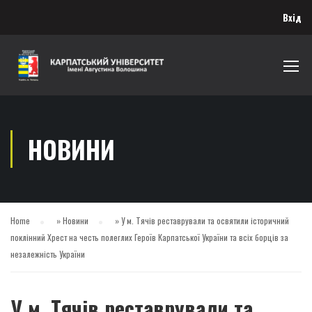
Вхід
НОВИНИ
Home
»
Новини
»
У м. Тячів реставрували та освятили історичний
поклінний Хрест на честь полеглих Героїв Карпатської України та всіх борців за
незалежність України
У м. Тячів реставрували та