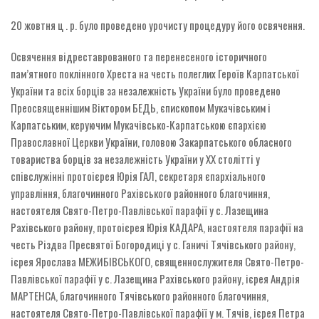
20 жовтня ц . р. було проведено урочисту процедуру його освячення.
Освячення відреставрованого та перенесеного історичного
пам’ятного поклінного Хреста на честь полеглих Героїв Карпатської
України та всіх борців за незалежність України було проведено
Преосвященнішим Віктором БЕДЬ, єпископом Мукачівським і
Карпатським, керуючим Мукачівсько-Карпатською єпархією
Православної Церкви України, головою Закарпатського обласного
товариства борців за незалежність України у ХХ столітті у
співслужінні протоієрея Юрія ГАЛ, секретаря єпархіального
управління, благочинного Рахівського районного благочиння,
настоятеля Свято-Петро-Павлівської парафії у с. Лазещина
Рахівського району, протоієрея Юрія КАДАРА, настоятеля парафії на
честь Різдва Пресвятої Богородиці у с. Ганичі Тячівського району,
ієрея Ярослава МЕЖИБІВСЬКОГО, священнослужителя Свято-Петро-
Павлівської парафії у с. Лазещина Рахівського району, ієрея Андрія
МАРТЕНСА, благочинного Тячівського районного благочиння,
настоятеля Свято-Петро-Павлівської парафії у м. Тячів, ієрея Петра