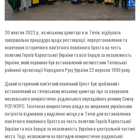
20 жовтня 2023 р., на міському цвинтарі в м. Тячів, відбулася
завершальна процедура щодо реставрації, переустановлення та
освячення історичного пам’ятного поклінного Хреста на честь
полеглих Героїв Карпатської України та всіх борців за незалежність
України, який первинно був встановлений активістами Тячівської
районної організації Народного Руху України 22 вересня 1990 року.
Даний історичний пам’ятний поклінний Хрест був зроблений і
встановлений на тячівському міському цвинтарі іще за панування
московського комуністично-радянського окупаційного режиму Союзу
РСР/КПРС. Тогочасна комуністична влада на звернення українських
патріотів відмовила у виділенні місця у м. Тячів для встановлення
пам’ятного поклінного Хреста на честь полеглих Героїв Карпатської
України та всіх борців за незалежність України в центральній частині
міста. Тоді, незважаючи на протидію комуністично-радянської