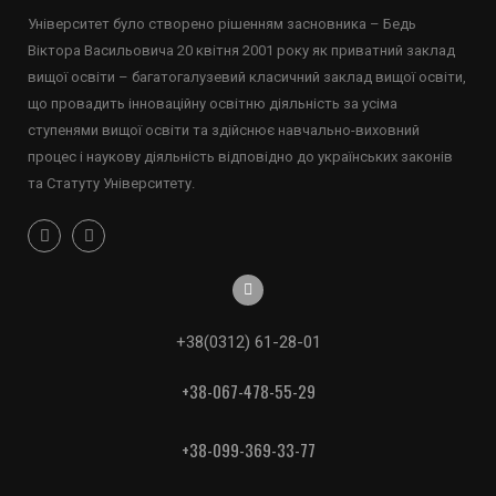
Університет було створено рішенням засновника – Бедь
Віктора Васильовича 20 квітня 2001 року як приватний заклад
вищої освіти – багатогалузевий класичний заклад вищої освіти,
що провадить інноваційну освітню діяльність за усіма
ступенями вищої освіти та здійснює навчально-виховний
процес і наукову діяльність відповідно до українських законів
та Статуту Університету.
+38(0312) 61-28-01
+38-067-478-55-29
+38-099-369-33-77