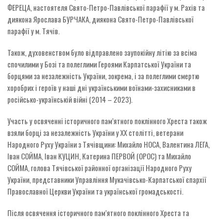
ФЕРЕЦА, настоятеля Свято-Петро-Павлівської парафії у м. Рахів та
диякона Ярослава БУРЧАКА, диякона Свято-Петро-Павлівської
парафії у м. Тячів.
Також, духовенством було відправлено заупокійну літію за всіма
спочилими у Бозі та полеглими Героями Карпатської України та
борцями за незалежність України, зокрема, і за полеглими смертю
хоробрих і героїв у наші дні українськими воїнами-захисниками в
російсько-українській війні (2014 – 2023).
Участь у освяченні історичного пам’ятного поклінного Хреста також
взяли борці за незалежність України у ХХ столітті, ветерани
Народного Руху України з Тячівщини: Михайло НОСА, Валентина ЛЕГА,
Іван СОЙМА, Іван КУЦИН, Катерина ПЕРВОЙ (ОРОС) та Михайло
СОЙМА, голова Тячівської районної організації Народного Руху
України, представники Управління Мукачівсько-Карпатської єпархії
Православної Церкви України та української громадськості.
Після освячення історичного пам’ятного поклінного Хреста та