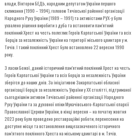
влади, Віктором БЕДЬ, народним депутатом України першого
скликання (1990 – 1994), головою Тячівської районної організації
Народного Руху України (1989 – 1991) та активістами РУХ-у було
ухвалено рішення виробити з дуба та встановити пам’ятний
поклінний Хрест на честь полеглих Героїв Карпатської України та всіх
борців за незалежність України на території міського цвинтаря у м.
Тячів. І такий поклінний Хрест було встановлено 22 вересня 1990
року.
З ласки Божої, даний історичний пам’ятний поклінний Хрест на честь
Героїв Карпатської України та всіх борців за незалежність України
зберігся до наших днів. За ініціативою Закарпатської обласної
організації борців за незалежність України у ХХ столітті, підтриманої
сьогоднішнім активом Тячівської районної організації Народного
Руху України та за духовної опіки Мукачівського-Карпатської єпархії
Православної Церкви України, в кінці вересня – на початку жовтня
2023 року було проведено реставраційні роботи, перенесення на
доступне місце та встановлення вищезазначеного історичного
пам’ятного поклінного Хреста на міському цвинтарі в м. Тячів.