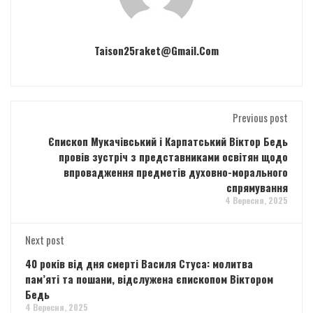
Taison25raket@gmail.com
Previous post
Єпископ Мукачівський і Карпатський Віктор Бедь
провів зустріч з представниками освітян щодо
впровадження предметів духовно-морального
спрямування
4 Вересня, 2025
Next post
40 років від дня смерті Василя Стуса: молитва
пам’яті та пошани, відслужена єпископом Віктором
Бедь
4 Вересня, 2025