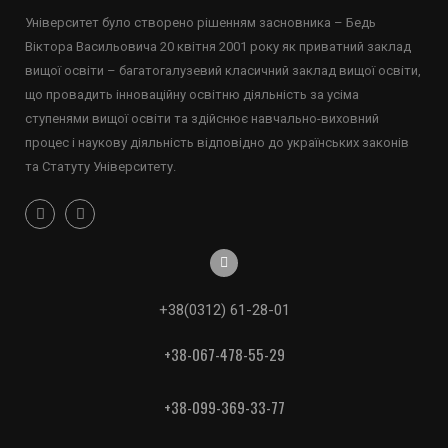
Університет було створено рішенням засновника – Бедь
Віктора Васильовича 20 квітня 2001 року як приватний заклад
вищої освіти – багатогалузевий класичний заклад вищої освіти,
що провадить інноваційну освітню діяльність за усіма
ступенями вищої освіти та здійснює навчально-виховний
процес і наукову діяльність відповідно до українських законів
та Статуту Університету.
+38(0312) 61-28-01
+38-067-478-55-29
+38-099-369-33-77